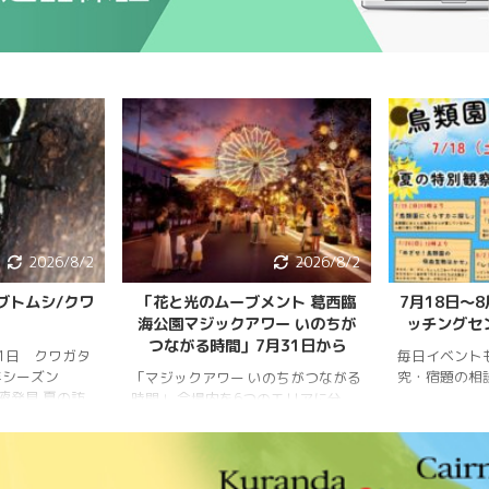
2026/8/2
2026/8/2
ブトムシ/クワ
「花と光のムーブメント 葛西臨
7月18日〜
海公園マジックアワー いのちが
ッチングセ
つながる時間」7月31日から
月1日 クワガタ
毎日イベント
年シーズン
究・宿題の相
「マジックアワー いのちがつながる
樹液発見 夏の訪
時間」 会場内を6つのエリアに分
、雨量が少な
け、夕暮れから夜明けまで移り変わ
調。新水族園の
る空の色彩をイメージしたライトア
か、カブトム
ップを展開。ライトアップの点灯時
情報はかなり減
間は18時～20時30分。 「フォト