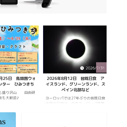
2026/8/1
2026/7/31
8月25日 鳥類園ウォ
2026年8月12日 皆既日食 ア
ペルセ
ンター ひみつきち
イスランド、グリーンランド、ス
ペイン北部など
も盛り沢山 自由研
202
談も大歓迎♪
件のペ
ヨーロッパでは27年ぶりの皆既日食
スター
今回の日食は、中央ヨーロッパ時間
https:
2026年8月12日(水)の夕方、太陽が
conten
西の空に傾いたころで起こります。
813_2
https://hrykosd.com/wp-
https:
content/uploads/2026/07/20260