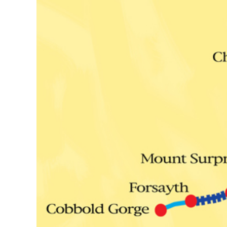
31日 6:00 8月30日 5:20 8月1日
りましたが、カブト
に南鳥島近海で猛烈な勢力へ 台風
クワガタの情報があ
13号は、今後、海面水温が29度以
し、かなり個体数が
上の海域を西進する見込みで、猛烈
思われます。 2025
な勢力になる見込み。
眠していたコクワガ
ました!! 2025年2
いたコクワガタ♂が目
昆虫ゼリーを吸って ..