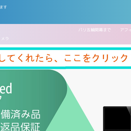
ます
五輪開幕まで
アフ
カメラ