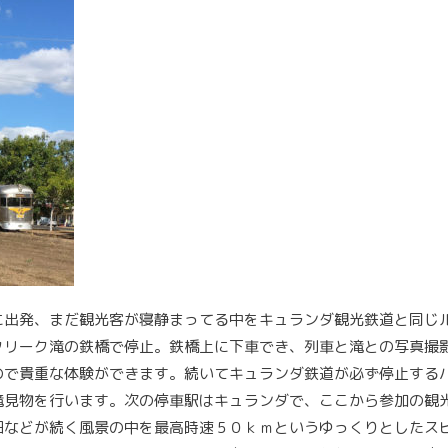
に出発、まだ観光客が寝静まってる中をキュランダ観光鉄道と同じ
クリーク滝の鉄橋で停止。鉄橋上に下車でき、列車と滝との写真撮
ので貴重な体験ができます。続いてキュランダ鉄道が必ず停止する
滝見物を行います。次の停車駅はキュランダで、ここから参加の観
畑などが続く風景の中を最高時速５０ｋｍというゆっくりとしたス