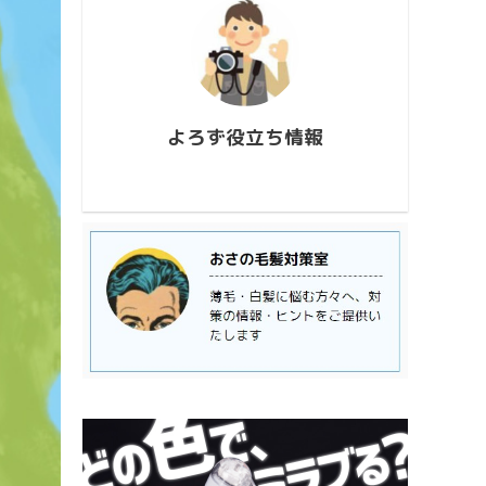
conten
726_173927.mp4
813_2
https://www.youtube.com/watch?
ウス流
v=AUJyBTySGso
月が大
い年は
極大時刻
よろず役立ち情報