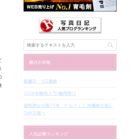
て
最近の投稿
メ
の
酷暑日 5日連続
乗
2026年梅雨入り/梅雨明け
、
超危険な台風13号 ドルフィン 沖縄接近後に
九州方面へ
人気記事ランキング