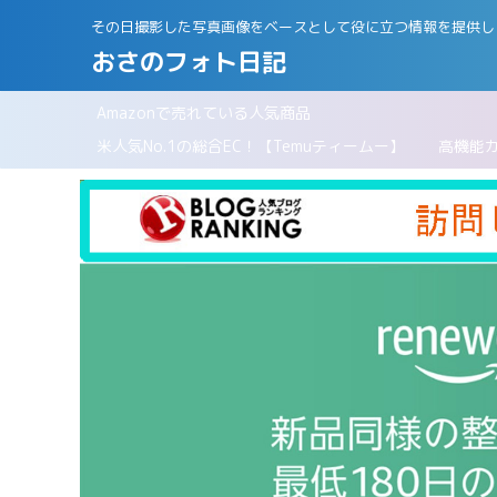
その日撮影した写真画像をベースとして役に立つ情報を提供し
おさのフォト日記
Amazonで売れている人気商品
パリ
米人気No.1の総合EC！【Temuティームー】
高機能