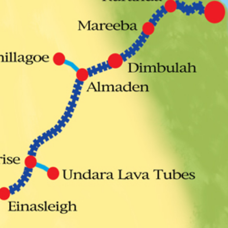
ムシ・ノコギリ
スポット」（ひまわり畑内） 噴水
りました。しか
前中央園路の「Fresh Sun（爽やか
減少していると
な陽）」 葛西臨海水族園入口前の演
年3月28日 冬
出「Deep Sea Night（深海の夜）」
タ全員が目覚め
月17日 冬眠して
覚めました!!
.