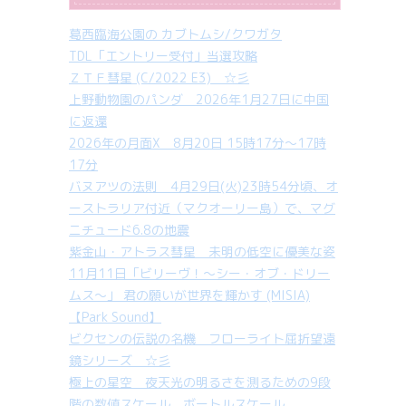
葛西臨海公園の カブトムシ/クワガタ
TDL「エントリー受付」当選攻略
ＺＴＦ彗星 (C/2022 E3) ☆彡
上野動物園のパンダ 2026年1月27日に中国
に返還
2026年の月面X 8月20日 15時17分～17時
17分
バヌアツの法則 4月29日(火)23時54分頃、オ
ーストラリア付近（マクオーリー島）で、マグ
ニチュード6.8の地震
紫金山・アトラス彗星 未明の低空に優美な姿
11月11日「ビリーヴ！～シー・オブ・ドリー
ムス～」 君の願いが世界を輝かす (MISIA)
【Park Sound】
ビクセンの伝説の名機 フローライト屈折望遠
鏡シリーズ ☆彡
極上の星空 夜天光の明るさを測るための9段
階の数値スケール ボートルスケール