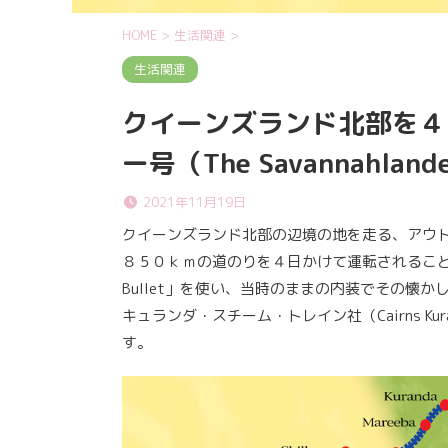
HOME
>
生活関連
>
生活関連
クイーンズランド北部を４
ー号（The Savannahlan
2021年11月19日
クイーンズランド北部の辺境の地を走る、アウ
８５０ｋｍの道のりを４日かけて運転されること。１
Bullet」を使い、当時のままの内装でその懐
キュランダ・スチーム・トレイン社（Cairns Kuran
す。