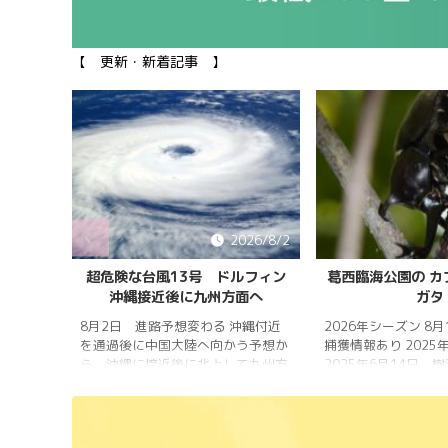
【 更新・新着記事 】
026/8/5
2026/8/2
雨明け
超危険な台風13号 ドルフィン
葛西臨海公園の カ
沖縄接近後に九州方面へ
ガタ
 7月20
 四国地
8月2日 進路予想変わる 沖縄付近
2026年シーズン 8
畿地方、
を通過後に中国大陸へ向かう予想か
捕獲情報あり 2025
梅雨明け
ら、沖縄に接近後に北上して九州方
2025年6月14日 
 6月29
面へ アメリカ海洋大気
れは早かったものの
庁
く、樹液の出方は低
ヨーロッ
建設の影響もあって
パ中期予報センター 気象庁 8月
シ・クワガタの確認