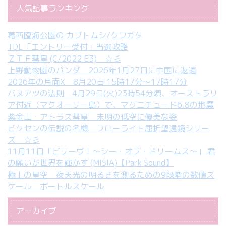
人気記事ランキング
葛西臨海公園の カブトムシ/クワガタ
TDL「エントリー受付」当選攻略
ＺＴＦ彗星 (C/2022 E3) ☆彡
上野動物園のパンダ 2026年1月27日に中国に返還
2026年の月面X 8月20日 15時17分～17時17分
バヌアツの法則 4月29日(火)23時54分頃、オーストラリ
ア付近（マクオーリー島）で、マグニチュード6.8の地震
紫金山・アトラス彗星 未明の低空に優美な姿
ビクセンの伝説の名機 フローライト屈折望遠鏡シリー
ズ ☆彡
11月11日「ビリーヴ！～シー・オブ・ドリームス～」 君
の願いが世界を輝かす (MISIA)【Park Sound】
極上の星空 夜天光の明るさを測るための9段階の数値ス
ケール ボートルスケール
アーカイブ