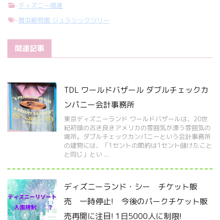
-
ディズニー関連
-
舞浜植物園 ジュラシックツリー
関連記事
TDL ワールドバザール ダブルチェックカ
ンパニー会計事務所
東京ディズニーランド ワールドバザールは、20世
紀初頭の古き良きアメリカの雰囲気が漂う雰囲気の
場所。ダブルチェックカンパニーという会計事務所
の建物には、「1セントの節約は1セント儲けたこと
と同じ」とい ...
ディズニーランド・シー チケット販
売 一時停止! 今後のパークチケット販
売再開に注目! 1日5000人に制限!