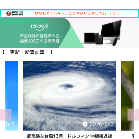
【 更新・新着記事 】
6/8/2
2026/8/2
縄接近後
葛西臨海公園の カブトムシ/クワガタ
「花と