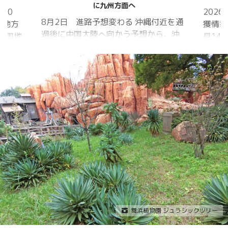
クアワ
2026年シーズン 8月1日 クワガタ捕
近を通
獲情報あり 2025年シーズン 2025年6
「マジ
ら、沖
月14日 樹液発見 夏の訪れは早かった
間」 
 アメ
ものの、雨量が少なく、樹液の出方は
れから
低調。新水族園の建設の影響もあって
をイメ
庁
か、カブトムシ・クワガタの確認情報
ライト
中
はかなり減りましたが、カブトムシ・
30分
1日
ノコギリクワガタの情報がありまし
り畑内
に南鳥島
た。しかし、かなり個体数が減少して
Sun
、今
いると思われます。 2025年3月28日
口前の演
を西進
冬眠していたコクワガタ全員が目覚め
夜）
る見込
ました!! 2025年2月17日 冬眠してい
たコクワガタ♂が目覚めました!! 昆虫ゼ
リーを吸って ...
舞浜植物園 ジュラシックツリー