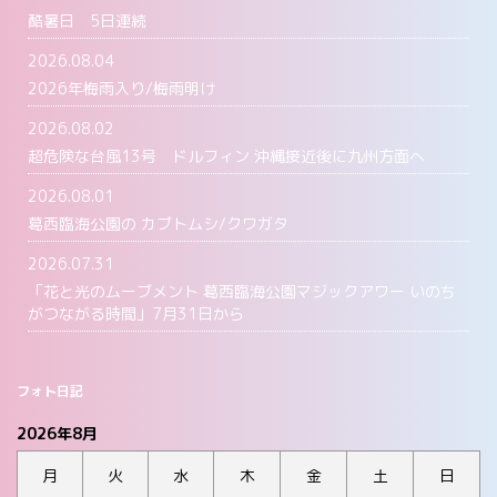
酷暑日 5日連続
2026.08.04
2026年梅雨入り/梅雨明け
2026.08.02
超危険な台風13号 ドルフィン 沖縄接近後に九州方面へ
2026.08.01
葛西臨海公園の カブトムシ/クワガタ
2026.07.31
「花と光のムーブメント 葛西臨海公園マジックアワー いのち
がつながる時間」7月31日から
フォト日記
2026年8月
月
火
水
木
金
土
日