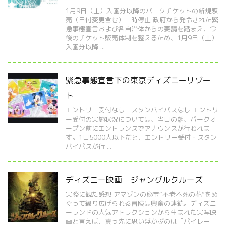
1月9日（土）入園分以降のパークチケットの新規販
売（日付変更含む）一時停止 政府から発令された緊
急事態宣言および各自治体からの要請を踏まえ、今
後のチケット販売体制を整えるため、1月9日（土）
入園分以降 ...
緊急事態宣言下の東京ディズニーリゾー
ト
エントリー受付なし スタンバイパスなし エントリ
ー受付の実施状況については、当日の朝、パークオ
ープン前にエントランスでアナウンスが行われま
す。1日5000人以下だと、エントリー受付・スタン
バイパスが行 ...
ディズニー映画 ジャングルクルーズ
実際に観た感想 アマゾンの秘宝“不老不死の花”をめ
ぐって繰り広げられる冒険は興奮の連続。ディズニ
ーランドの人気アトラクションから生まれた実写映
画と言えば、真っ先に思い浮かぶのは「パイレー