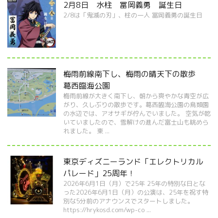
2月8日 水柱 冨岡義勇 誕生日
2/8は「鬼滅の刃」、柱の一人 冨岡義勇の誕生日
梅雨前線南下し、梅雨の晴天下の散歩
葛西臨海公園
梅雨前線が大きく南下し、朝から爽やかな青空が広
がり、久しぶりの散歩です。葛西臨海公園の鳥類園
の水辺では、アオサギが佇んでいました。 空気が乾
いていましたので、雪解けの進んだ富士山も眺めら
れました。 東 ...
東京ディズニーランド「エレクトリカル
パレード」25周年！
2026年6月1日（月）で25年 25年の特別な日とな
った2026年6月1日（月）の公演は、25年を祝す特
別な5分前のアナウンスでスタートしました。
https://hrykosd.com/wp-co ...