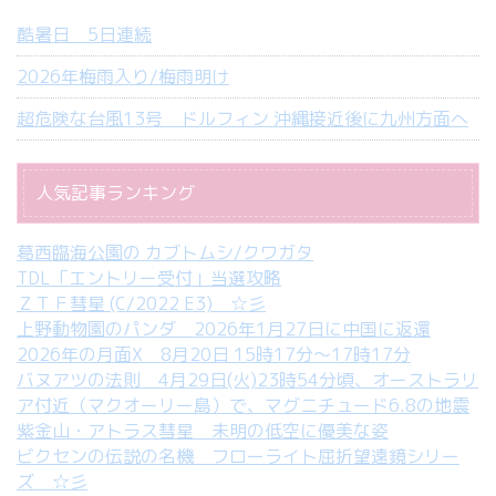
酷暑日 5日連続
2026年梅雨入り/梅雨明け
超危険な台風13号 ドルフィン 沖縄接近後に九州方面へ
人気記事ランキング
葛西臨海公園の カブトムシ/クワガタ
TDL「エントリー受付」当選攻略
ＺＴＦ彗星 (C/2022 E3) ☆彡
上野動物園のパンダ 2026年1月27日に中国に返還
2026年の月面X 8月20日 15時17分～17時17分
バヌアツの法則 4月29日(火)23時54分頃、オーストラリ
ア付近（マクオーリー島）で、マグニチュード6.8の地震
紫金山・アトラス彗星 未明の低空に優美な姿
ビクセンの伝説の名機 フローライト屈折望遠鏡シリー
ズ ☆彡