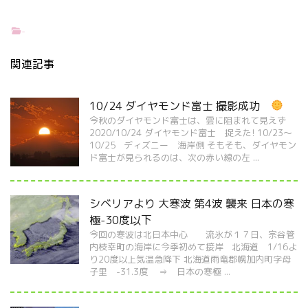
-
関連記事
10/24 ダイヤモンド富士 撮影成功
今秋のダイヤモンド富士は、雲に阻まれて見えず
2020/10/24 ダイヤモンド富士 捉えた! 10/23～
10/25 ディズニー 海岸側 そもそも、ダイヤモン
ド富士が見られるのは、次の赤い線の左 ...
シベリアより 大寒波 第4波 襲来 日本の寒
極-30度以下
今回の寒波は北日本中心 流氷が１７日、宗谷管
内枝幸町の海岸に今季初めて接岸 北海道 1/16よ
り20度以上気温急降下 北海道雨竜郡幌加内町字母
子里 -31.3度 ⇒ 日本の寒極 ...