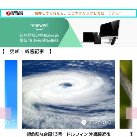
【 更新・新着記事 】
6/8/5
2026/8/2
超危険な台風13号 ドルフィン 沖縄接近後
葛