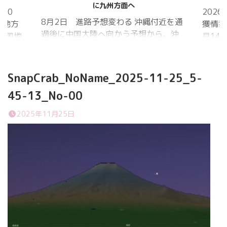
に九州方面へ
20
202
8月2日 進路予想変わる 沖縄付近を通
国地方
獲情報
過後に中国大陸へ向かう予想から、沖
中国地
月14
縄に接近後に北上して九州方面へ アメ
月1日
ものの
リカ海洋大気
沖縄地
低調。
庁
か、カ
SnapCrab_NoName_2025-11-25_5-
ヨーロッパ中
はかな
45-13_No-00
期予報センター 気象庁 8月31日
ノコギ
6:00 8月30日 5:20 8月1日に南鳥島
た。し
2025年11月25日
近海で猛烈な勢力へ 台風13号は、今
いると
後、海面水温が29度以上の海域を西進
冬眠し
する見込みで、猛烈な勢力になる見込
ました
み。
たコク
リーを吸