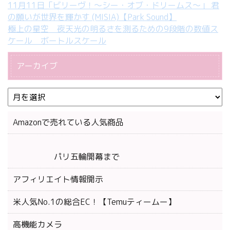
11月11日「ビリーヴ！～シー・オブ・ドリームス～」 君
の願いが世界を輝かす (MISIA)【Park Sound】
極上の星空 夜天光の明るさを測るための9段階の数値ス
ケール ボートルスケール
アーカイブ
Amazonで売れている人気商品
パリ五輪開幕まで
アフィリエイト情報開示
米人気No.1の総合EC！【Temuティームー】
高機能カメラ