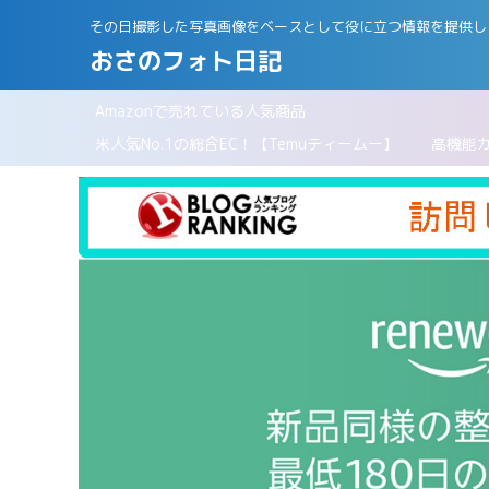
その日撮影した写真画像をベースとして役に立つ情報を提供し
おさのフォト日記
Amazonで売れている人気商品
パリ
米人気No.1の総合EC！【Temuティームー】
高機能