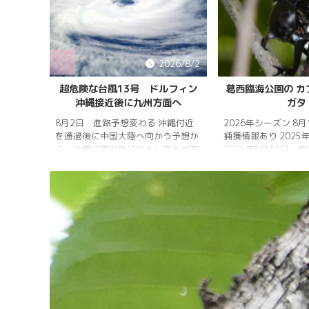
026/8/5
2026/8/2
雨明け
超危険な台風13号 ドルフィン
葛西臨海公園の カ
沖縄接近後に九州方面へ
ガタ
 7月20
 四国地
8月2日 進路予想変わる 沖縄付近
2026年シーズン 8
畿地方、
を通過後に中国大陸へ向かう予想か
捕獲情報あり 2025
梅雨明け
ら、沖縄に接近後に北上して九州方
2025年6月14日 
 6月29
面へ アメリカ海洋大気
れは早かったものの
庁
く、樹液の出方は低
ヨーロッ
建設の影響もあって
パ中期予報センター 気象庁 8月
シ・クワガタの確認
31日 6:00 8月30日 5:20 8月1日
りましたが、カブト
に南鳥島近海で猛烈な勢力へ 台風
クワガタの情報があ
13号は、今後、海面水温が29度以
し、かなり個体数が
上の海域を西進する見込みで、猛烈
思われます。 2025
な勢力になる見込み。
眠していたコクワガ
ました!! 2025年2
いたコクワガタ♂が目
昆虫ゼリーを吸って ..