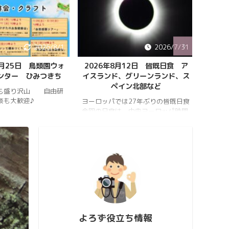
2026/8/1
2026/7/31
8月25日 鳥類園ウォ
2026年8月12日 皆既日食 ア
ペルセ
ンター ひみつきち
イスランド、グリーンランド、ス
ペイン北部など
も盛り沢山 自由研
202
談も大歓迎♪
件のペ
ヨーロッパでは27年ぶりの皆既日食
スター
今回の日食は、中央ヨーロッパ時間
https:
2026年8月12日(水)の夕方、太陽が
conten
西の空に傾いたころで起こります。
813_2
https://hrykosd.com/wp-
https:
content/uploads/2026/07/20260
conten
726_173927.mp4
813_2
https://www.youtube.com/watch?
ウス流
v=AUJyBTySGso
月が大
い年は
極大時刻
よろず役立ち情報