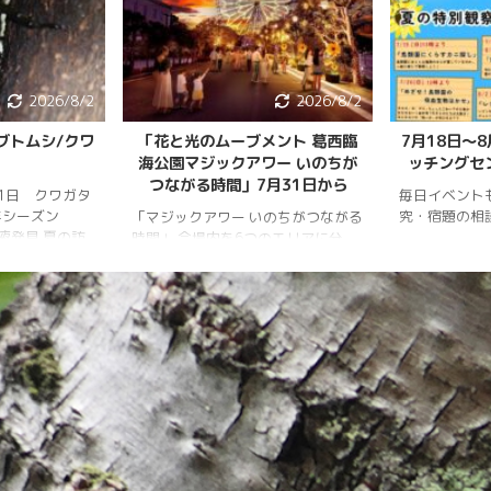
2026/8/2
2026/8/2
ブトムシ/クワ
「花と光のムーブメント 葛西臨
7月18日〜
海公園マジックアワー いのちが
ッチングセ
つながる時間」7月31日から
月1日 クワガタ
毎日イベント
年シーズン
究・宿題の相
「マジックアワー いのちがつながる
樹液発見 夏の訪
時間」 会場内を6つのエリアに分
、雨量が少な
け、夕暮れから夜明けまで移り変わ
調。新水族園の
る空の色彩をイメージしたライトア
か、カブトム
ップを展開。ライトアップの点灯時
情報はかなり減
間は18時～20時30分。 「フォト
ムシ・ノコギリ
スポット」（ひまわり畑内） 噴水
りました。しか
前中央園路の「Fresh Sun（爽やか
減少していると
な陽）」 葛西臨海水族園入口前の演
年3月28日 冬
出「Deep Sea Night（深海の夜）」
タ全員が目覚め
月17日 冬眠して
覚めました!!
.