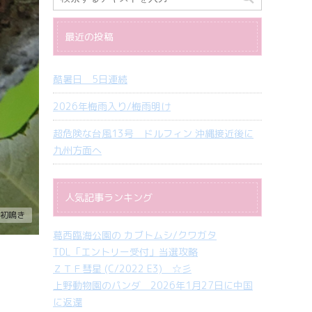
最近の投稿
酷暑日 5日連続
2026年梅雨入り/梅雨明け
超危険な台風13号 ドルフィン 沖縄接近後に
九州方面へ
人気記事ランキング
初鳴き
葛西臨海公園の カブトムシ/クワガタ
TDL「エントリー受付」当選攻略
ＺＴＦ彗星 (C/2022 E3) ☆彡
上野動物園のパンダ 2026年1月27日に中国
に返還