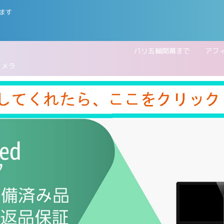
ます
五輪開幕まで
アフ
カメラ