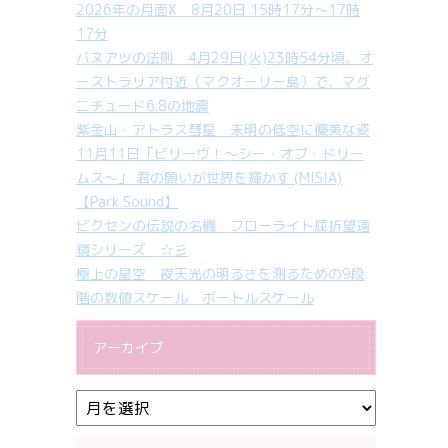
2026年の月面X 8月20日 15時17分～17時
17分
バヌアツの法則 4月29日(火)23時54分頃、オ
ーストラリア付近（マクオーリー島）で、マグ
ニチュード6.8の地震
紫金山・アトラス彗星 未明の低空に優美な姿
11月11日「ビリーヴ！～シー・オブ・ドリー
ムス～」 君の願いが世界を輝かす (MISIA)
【Park Sound】
ビクセンの伝説の名機 フローライト屈折望遠
鏡シリーズ ☆彡
極上の星空 夜天光の明るさを測るための9段
階の数値スケール ボートルスケール
アーカイブ