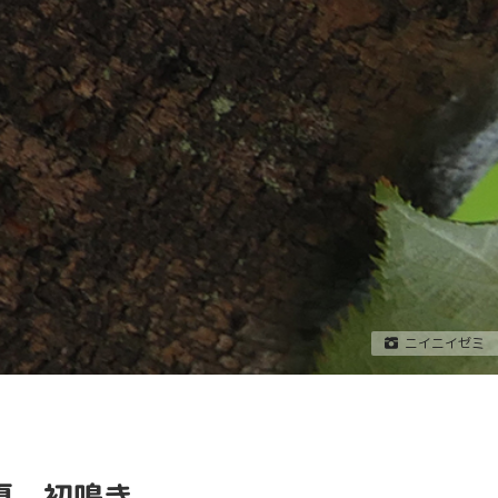
ニイニイゼミ 
夏 初鳴き