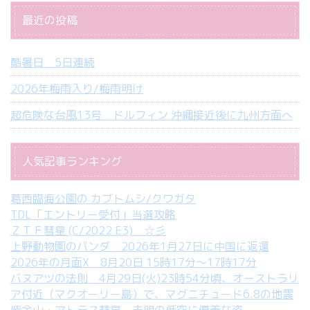
最近の投稿
酷暑日 5日連続
2026年梅雨入り/梅雨明け
超危険な台風13号 ドルフィン 沖縄接近後に九州方面へ
人気記事ランキング
葛西臨海公園の カブトムシ/クワガタ
TDL「エントリー受付」当選攻略
ＺＴＦ彗星 (C/2022 E3) ☆彡
上野動物園のパンダ 2026年1月27日に中国に返還
2026年の月面X 8月20日 15時17分～17時17分
バヌアツの法則 4月29日(火)23時54分頃、オーストラリ
ア付近（マクオーリー島）で、マグニチュード6.8の地震