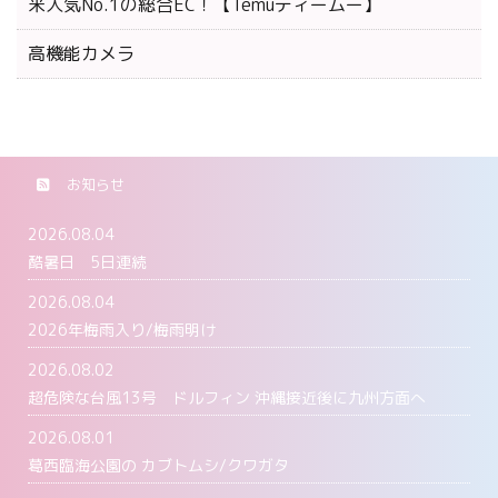
米人気No.1の総合EC！【Temuティームー】
高機能カメラ
お知らせ
2026.08.04
酷暑日 5日連続
2026.08.04
2026年梅雨入り/梅雨明け
2026.08.02
超危険な台風13号 ドルフィン 沖縄接近後に九州方面へ
2026.08.01
葛西臨海公園の カブトムシ/クワガタ