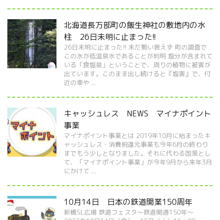
北海道長万部町の飯生神社の敷地内の水
柱 26日未明に止まった!!
26日未明に止まった!! 未だ勢い衰えず 町の調査で
この水が低温泉水であることが判明 塩分が含まれて
いる「食塩泉」ということで、周りの植物に被害が
出ています。このまま出し続けると『塩害』で、付
近の車や ...
キャッシュレス NEWS マイナポイント
事業
マイナポイント事業とは 2019年10月に始まったキ
ャッシュレス・消費税還元事業も今年6月の終わり
までもう少しとなりました。それに代わる国策とし
て、「マイナポイント事業」が今年9月から来年3月
にかけて ...
10月14日 日本の鉄道開業150周年
新橋SL広場 鉄道フェスタ～鉄道開通150年～