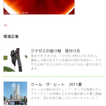
-
関連記事
クマゼミの抜け殻 見分け方
見分け方 大きさは、クマゼミが明らかに大きい。
裏返して脚の生えている真中の部分を見ると、クマ
ゼミのぬけがらにはおへそのような出っ張りがあり
ます。
クール・ザ・ヒート 2011夏
キャッスル前は水びたし！？ ポップな音楽にのっ
てディズニーの仲間たちが水を撒き散らす夏に開催
された、涼さを呼ぶ楽しいエンターテイメント！