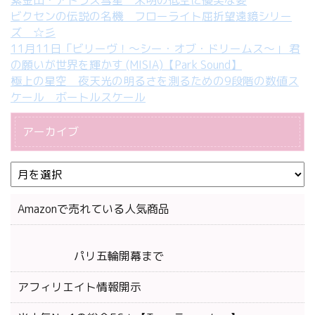
紫金山・アトラス彗星 未明の低空に優美な姿
ビクセンの伝説の名機 フローライト屈折望遠鏡シリー
ズ ☆彡
11月11日「ビリーヴ！～シー・オブ・ドリームス～」 君
の願いが世界を輝かす (MISIA)【Park Sound】
極上の星空 夜天光の明るさを測るための9段階の数値ス
ケール ボートルスケール
アーカイブ
Amazonで売れている人気商品
パリ五輪開幕まで
アフィリエイト情報開示