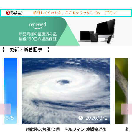
【 更新・新着記事 】
6/8/5
2026/8/2
超危険な台風13号 ドルフィン 沖縄接近後
葛