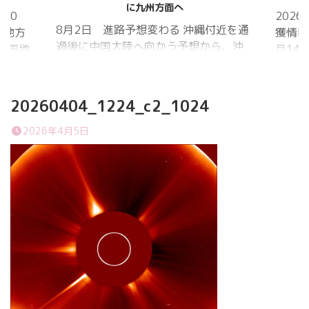
に九州方面へ
20
202
8月2日 進路予想変わる 沖縄付近を通
国地方
獲情報
過後に中国大陸へ向かう予想から、沖
中国地
月14
縄に接近後に北上して九州方面へ アメ
月1日
ものの
リカ海洋大気
沖縄地
低調。
庁
か、カ
20260404_1224_c2_1024
ヨーロッパ中
はかな
期予報センター 気象庁 8月31日
2026年4月5日
ノコギ
6:00 8月30日 5:20 8月1日に南鳥島
た。し
近海で猛烈な勢力へ 台風13号は、今
いると
後、海面水温が29度以上の海域を西進
冬眠し
する見込みで、猛烈な勢力になる見込
ました
み。
たコク
リーを吸