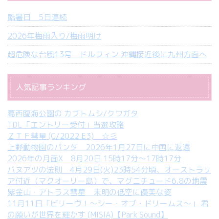
酷暑日 5日連続
2026年梅雨入り/梅雨明け
超危険な台風13号 ドルフィン 沖縄接近後に九州方面へ
人気記事ランキング
葛西臨海公園の カブトムシ/クワガタ
TDL「エントリー受付」当選攻略
ＺＴＦ彗星 (C/2022 E3) ☆彡
上野動物園のパンダ 2026年1月27日に中国に返還
2026年の月面X 8月20日 15時17分～17時17分
バヌアツの法則 4月29日(火)23時54分頃、オーストラリ
ア付近（マクオーリー島）で、マグニチュード6.8の地震
紫金山・アトラス彗星 未明の低空に優美な姿
11月11日「ビリーヴ！～シー・オブ・ドリームス～」 君
の願いが世界を輝かす (MISIA)【Park Sound】