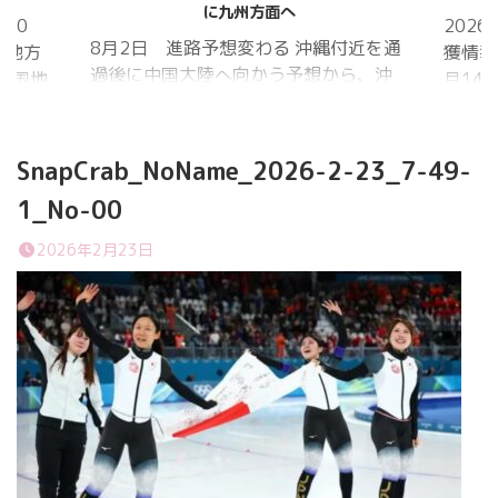
に九州方面へ
20
202
8月2日 進路予想変わる 沖縄付近を通
国地方
獲情報
過後に中国大陸へ向かう予想から、沖
中国地
月14
縄に接近後に北上して九州方面へ アメ
月1日
ものの
リカ海洋大気
沖縄地
低調。
庁
か、カ
SnapCrab_NoName_2026-2-23_7-49-
ヨーロッパ中
はかな
1_No-00
期予報センター 気象庁 8月31日
ノコギ
6:00 8月30日 5:20 8月1日に南鳥島
た。し
2026年2月23日
近海で猛烈な勢力へ 台風13号は、今
いると
後、海面水温が29度以上の海域を西進
冬眠し
する見込みで、猛烈な勢力になる見込
ました
み。
たコク
リーを吸