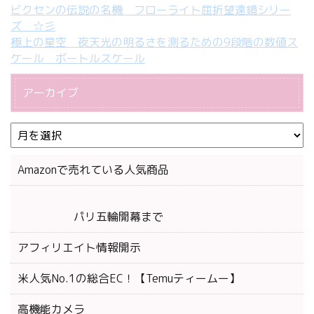
ビクセンの伝説の名機 フローライト屈折望遠鏡シリー
ズ ☆彡
極上の星空 夜天光の明るさを測るための9段階の数値ス
ケール ボートルスケール
アーカイブ
Amazonで売れている人気商品
パリ五輪開幕まで
アフィリエイト情報開示
米人気No.1の総合EC！【Temuティームー】
高機能カメラ