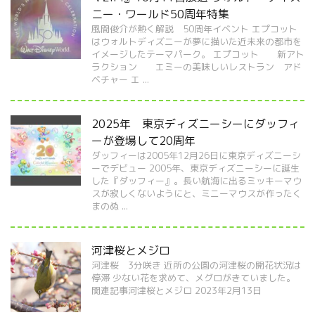
ニー・ワールド50周年特集
風間俊介が熱く解説 50周年イベント エプコット
はウォルトディズニーが夢に描いた近未来の都市を
イメージしたテーマパーク。 エプコット 新アト
ラクション エミーの美味しいレストラン アド
ベチャー エ ...
2025年 東京ディズニーシーにダッフィ
ーが登場して20周年
ダッフィーは2005年12月26日に東京ディズニーシ
ーでデビュー 2005年、東京ディズニーシーに誕生
した『ダッフィー』。長い航海に出るミッキーマウ
スが寂しくないようにと、ミニーマウスが作ったく
まのぬ ...
河津桜とメジロ
河津桜 3分咲き 近所の公園の河津桜の開花状況は
停滞 少ない花を求めて、メグロがきていました。
関連記事河津桜とメジロ 2023年2月13日