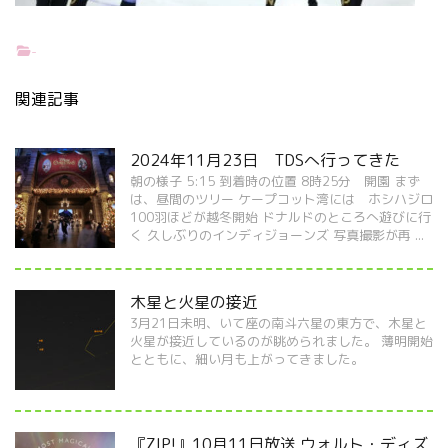
-
関連記事
2024年11月23日 TDSへ行ってきた
朝の様子 5:15 到着時の位置 8時25分 開園 まず
は、昼間のツリー ケープコット湾には ホシハジロ
100羽ほどが越冬開始 ドナルドのところへ遊びに行
く 久しぶりのインディジョーンズ 写真撮影が再 ...
木星と火星の接近
3月21日未明、いて座の南斗六星の東方で、木星と
火星が接近しているのが眺められました。 薄明開始
とともに、細い月も上がってきました。
『ZIP!』10月11日放送 ウォルト・ディズ