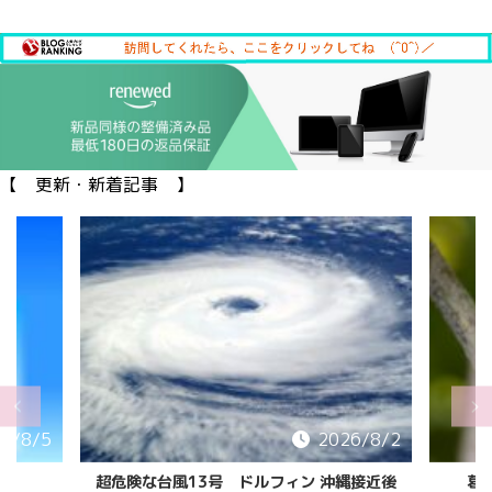
【 更新・新着記事 】
6/8/5
2026/8/2
超危険な台風13号 ドルフィン 沖縄接近後
葛