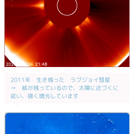
2011年 生き残った ラブジョイ彗星
⇒ 核が残っているので、太陽に近づくに
従い、強く増光しています
動
画
プ