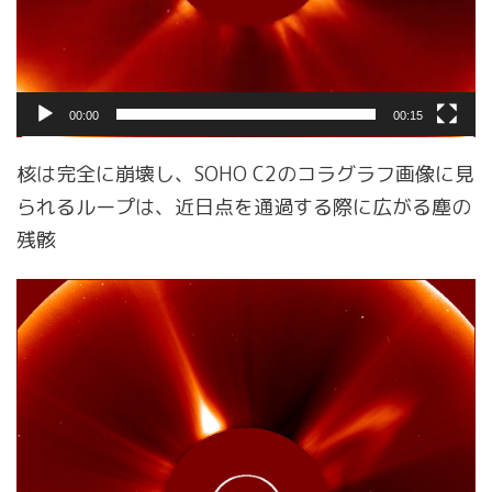
00:00
00:15
核は完全に崩壊し、SOHO C2のコラグラフ画像に見
られるループは、近日点を通過する際に広がる塵の
残骸