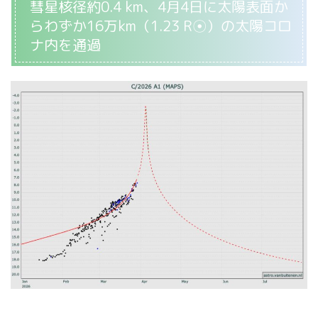
彗星核径約0.4 km、4月4日に太陽表面か
らわずか16万km（1.23 R☉）の太陽コロ
ナ内を通過