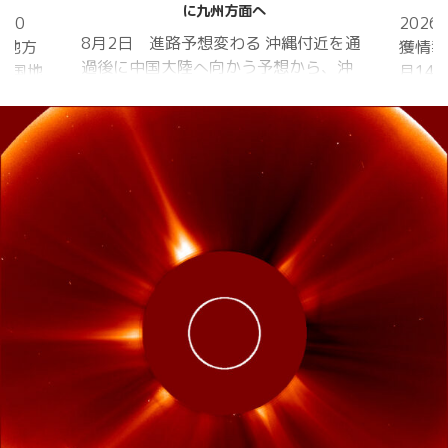
クアワ
2026年シーズン 8月1日 クワガタ捕
近を通
獲情報あり 2025年シーズン 2025年6
「マジ
ら、沖
月14日 樹液発見 夏の訪れは早かった
間」 
 アメ
ものの、雨量が少なく、樹液の出方は
れから
低調。新水族園の建設の影響もあって
をイメ
庁
か、カブトムシ・クワガタの確認情報
ライト
中
はかなり減りましたが、カブトムシ・
30分
1日
ノコギリクワガタの情報がありまし
り畑内
に南鳥島
た。しかし、かなり個体数が減少して
Sun
、今
いると思われます。 2025年3月28日
口前の演
を西進
冬眠していたコクワガタ全員が目覚め
夜）
る見込
ました!! 2025年2月17日 冬眠してい
たコクワガタ♂が目覚めました!! 昆虫ゼ
リーを吸って ...