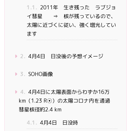
1.1.
2011年 生き残った ラブジョ
イ彗星 ⇒ 核が残っているので、
太陽に近づくに従い、強く増光してい
ます
2.
4月4日 日没後の予想イメージ
3.
SOHO画像
4.
4月4日に太陽表面からわずか16万
km（1.23 R☉）の太陽コロナ内を通過
彗星核径約2.4 km
4.1.
4月4日 日没時