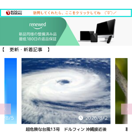
【 更新・新着記事 】
6/8/2
2026/8/2
縄接近後
葛西臨海公園の カブトムシ/クワガタ
「花と