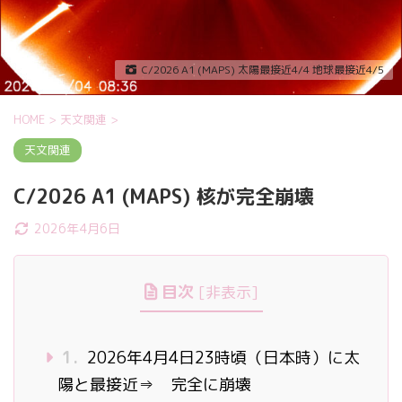
C/2026 A1 (MAPS) 太陽最接近4/4 地球最接近4/5
HOME
>
天文関連
>
天文関連
C/2026 A1 (MAPS) 核が完全崩壊
2026年4月6日
目次
[
非表示
]
1.
2026年4月4日23時頃（日本時）に太
陽と最接近⇒ 完全に崩壊