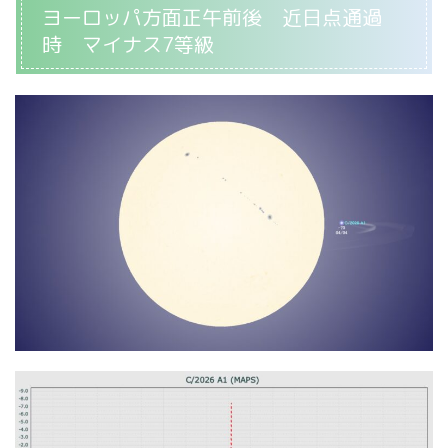
ヨーロッパ方面正午前後 近日点通過
時 マイナス7等級