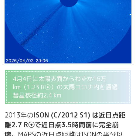
4月4日に太陽表面からわずか16万
km（1.23 R☉）の太陽コロナ内を通過
彗星核径約2.4 km
2013年の
ISON (C/2012 S1) は近日点距
離2.7 R☉で近日点3.5時間前に完全崩
壊
。MAPSの近日点距離はISONの半分以