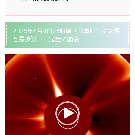
2026年4月4日23時頃（日本時）に太陽
と最接近⇒ 完全に崩壊
動
画
プ
レ
ー
ヤ
ー