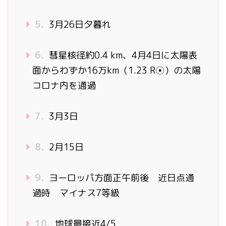
5.
3月26日夕暮れ
6.
彗星核径約0.4 km、4月4日に太陽表
面からわずか16万km（1.23 R☉）の太陽
コロナ内を通過
7.
3月3日
8.
2月15日
9.
ヨーロッパ方面正午前後 近日点通
過時 マイナス7等級
10.
地球最接近4/5