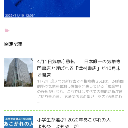
-
関連記事
4月1日気象庁移転 日本唯一の気象専
門書店と呼ばれる「津村書店」が10月末
で閉店
11/24 虎ノ門の新庁舎で本格始動 25日は、24時間
態勢で気象を観測し情報を発表している「現業室」
の移転が行われ、これでほぼすべての機能が新庁舎
に切り替わる。 気象関係者の聖地 閉店 65年にわ
...
小学生が選ぶ! 2020年あこがれの人
よもや よもや だ!