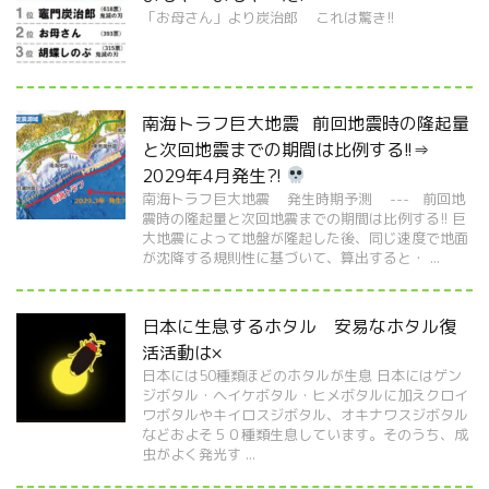
「お母さん」より炭治郎 これは驚き!!
南海トラフ巨大地震 前回地震時の隆起量
と次回地震までの期間は比例する!!⇒
2029年4月発生?!
南海トラフ巨大地震 発生時期予測 --- 前回地
震時の隆起量と次回地震までの期間は比例する!! 巨
大地震によって地盤が隆起した後、同じ速度で地面
が沈降する規則性に基づいて、算出すると・ ...
日本に生息するホタル 安易なホタル復
活活動は×
日本には50種類ほどのホタルが生息 日本にはゲン
ジボタル・ヘイケボタル・ヒメボタルに加えクロイ
ワボタルやキイロスジボタル、オキナワスジボタル
などおよそ５０種類生息しています。そのうち、成
虫がよく発光す ...