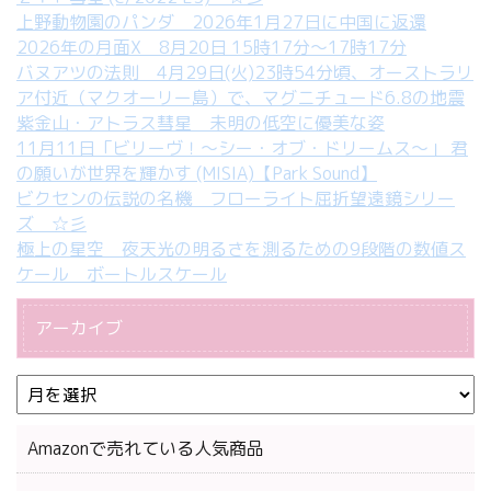
上野動物園のパンダ 2026年1月27日に中国に返還
2026年の月面X 8月20日 15時17分～17時17分
バヌアツの法則 4月29日(火)23時54分頃、オーストラリ
ア付近（マクオーリー島）で、マグニチュード6.8の地震
紫金山・アトラス彗星 未明の低空に優美な姿
11月11日「ビリーヴ！～シー・オブ・ドリームス～」 君
の願いが世界を輝かす (MISIA)【Park Sound】
ビクセンの伝説の名機 フローライト屈折望遠鏡シリー
ズ ☆彡
極上の星空 夜天光の明るさを測るための9段階の数値ス
ケール ボートルスケール
アーカイブ
Amazonで売れている人気商品