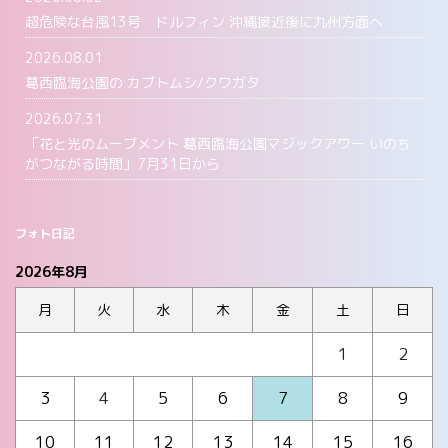
超危険な台風13号 ドルフィン 沖縄接近後に九州方面へ
2026.08.01
葛西臨海公園の カブトムシ/クワガタ
2026.07.31
「花と光のムーブメント 葛西臨海公園マジックアワー いのち
がつながる時間」7月31日から
フォト日記
2026年8月
月
火
水
木
金
土
日
1
2
3
4
5
6
7
8
9
10
11
12
13
14
15
16