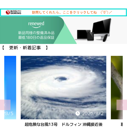
【 更新・新着記事 】
6/8/5
2026/8/2
超危険な台風13号 ドルフィン 沖縄接近後
葛