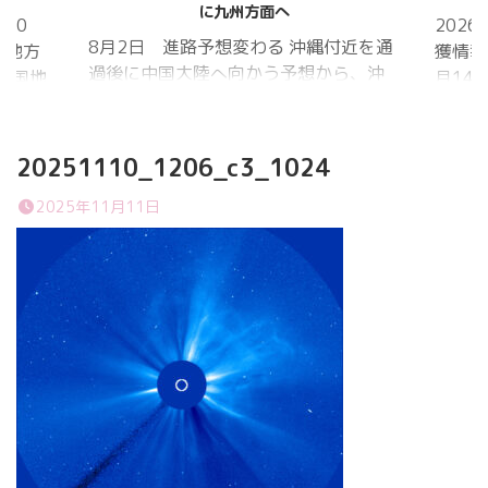
に九州方面へ
20
202
8月2日 進路予想変わる 沖縄付近を通
国地方
獲情報
過後に中国大陸へ向かう予想から、沖
中国地
月14
縄に接近後に北上して九州方面へ アメ
月1日
ものの
リカ海洋大気
沖縄地
低調。
庁
か、カ
20251110_1206_c3_1024
ヨーロッパ中
はかな
期予報センター 気象庁 8月31日
2025年11月11日
ノコギ
6:00 8月30日 5:20 8月1日に南鳥島
た。し
近海で猛烈な勢力へ 台風13号は、今
いると
後、海面水温が29度以上の海域を西進
冬眠し
する見込みで、猛烈な勢力になる見込
ました
み。
たコク
リーを吸