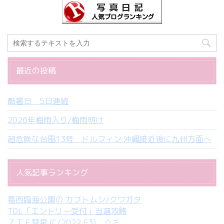
最近の投稿
酷暑日 5日連続
2026年梅雨入り/梅雨明け
超危険な台風13号 ドルフィン 沖縄接近後に九州方面へ
人気記事ランキング
葛西臨海公園の カブトムシ/クワガタ
TDL「エントリー受付」当選攻略
ＺＴＦ彗星 (C/2022 E3) ☆彡