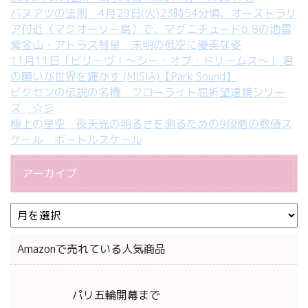
バヌアツの法則 4月29日(火)23時54分頃、オーストラリ
ア付近（マクオーリー島）で、マグニチュード6.8の地震
紫金山・アトラス彗星 未明の低空に優美な姿
11月11日「ビリーヴ！～シー・オブ・ドリームス～」 君
の願いが世界を輝かす (MISIA)【Park Sound】
ビクセンの伝説の名機 フローライト屈折望遠鏡シリー
ズ ☆彡
極上の星空 夜天光の明るさを測るための9段階の数値ス
ケール ボートルスケール
アーカイブ
Amazonで売れている人気商品
パリ五輪開幕まで