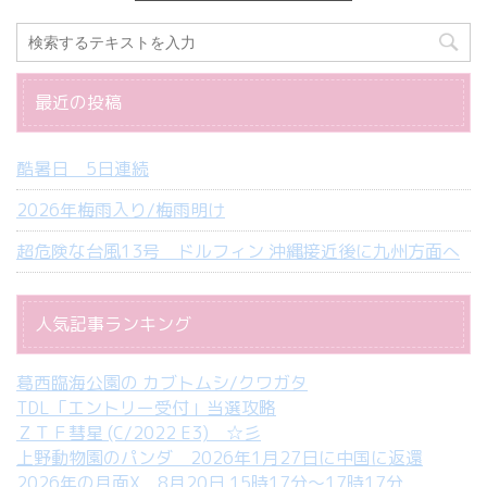
最近の投稿
酷暑日 5日連続
2026年梅雨入り/梅雨明け
超危険な台風13号 ドルフィン 沖縄接近後に九州方面へ
人気記事ランキング
葛西臨海公園の カブトムシ/クワガタ
TDL「エントリー受付」当選攻略
ＺＴＦ彗星 (C/2022 E3) ☆彡
上野動物園のパンダ 2026年1月27日に中国に返還
2026年の月面X 8月20日 15時17分～17時17分