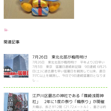
-
関連記事
7月26日 東北北部が梅雨明け
7月26日 東北北部が梅雨明け 平年より2日早い
7月3日 東京 猛暑日連続新記録 9日連続 6月25
日(土)に過去最も早い猛暑日を観測して以来、連日
35℃以上を観測し、今日で9日連続猛暑日となりま
し ...
江戸川区最古の神社である「篠崎浅間神
社」 2年に1度の祭り「幟祭り」が開催
大幟は、長さが12間（21.72メートル）、重さは約