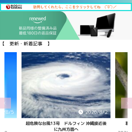
【 更新・新着記事 】
6/8/5
2026/8/2
超危険な台風13号 ドルフィン 沖縄接近後
葛
に九州方面へ