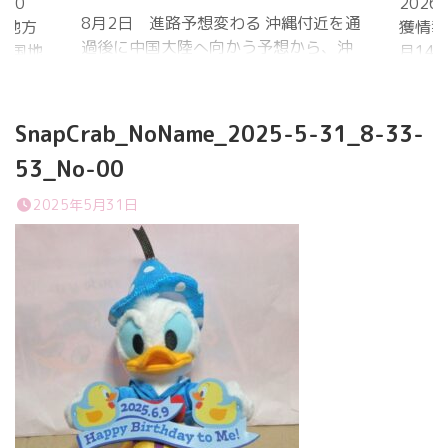
20
202
8月2日 進路予想変わる 沖縄付近を通
国地方
獲情報
過後に中国大陸へ向かう予想から、沖
中国地
月14
縄に接近後に北上して九州方面へ アメ
月1日
ものの
リカ海洋大気
沖縄地
低調。
庁
か、カ
SnapCrab_NoName_2025-5-31_8-33-
ヨーロッパ中
はかな
53_No-00
期予報センター 気象庁 8月31日
ノコギ
6:00 8月30日 5:20 8月1日に南鳥島
た。し
2025年5月31日
近海で猛烈な勢力へ 台風13号は、今
いると
後、海面水温が29度以上の海域を西進
冬眠し
する見込みで、猛烈な勢力になる見込
ました
み。
たコク
リーを吸