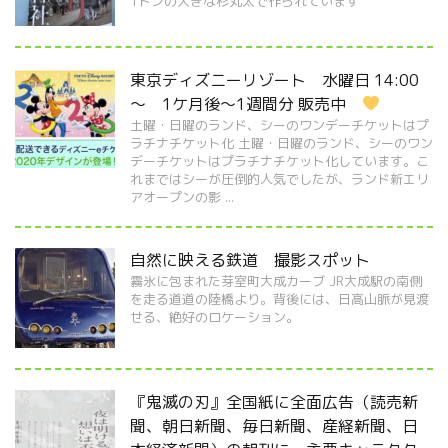
1トンの大きな杉丸太で作られています
東京ディズニーリゾート 水曜日 14:00
～ 1ケ月後～1週間分 販売中
土曜・日曜のランド、シーのワンデーチケットはプ
ラチナチケット化 土曜・日曜のランド、シーのワン
デーチケットはプラチナチケット化しています。こ
れまではシーが圧倒的人気でしたが、ランド新エリ
アオープンの影 ...
自然に映える鉄道 撮影スポット
霧氷に包まれた芽室町大成カーブ JR大成駅の南側
を走る道道の陸橋より。背後には、日高山脈が見渡
せる、絶好のロケーション。
『鬼滅の刃』全国紙に全面広告（読売新
聞、朝日新聞、毎日新聞、産経新聞、日