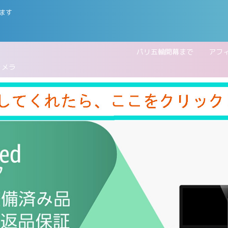
ます
五輪開幕まで
アフ
カメラ