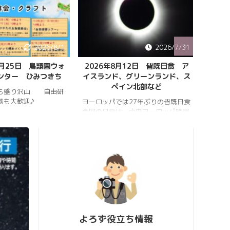
2026/8/1
2026/7/31
8月25日 鳥類園ウォ
2026年8月12日 皆既日食 ア
ペルセ
ンター ひみつきち
イスランド、グリーンランド、ス
ペイン北部など
も盛り沢山 自由研
202
談も大歓迎♪
件のペ
ヨーロッパでは27年ぶりの皆既日食
スター
今回の日食は、中央ヨーロッパ時間
https:
2026年8月12日(水)の夕方、太陽が
conten
西の空に傾いたころで起こります。
813_2
https://hrykosd.com/wp-
https:
content/uploads/2026/07/20260
conten
726_173927.mp4
813_2
https://www.youtube.com/watch?
ウス流
v=AUJyBTySGso
月が大
い年は
極大時刻
よろず役立ち情報