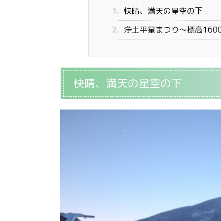
1.
快晴、満天の星空の下
2.
浄土平星まつり～標高160
快晴、満天の星空の下