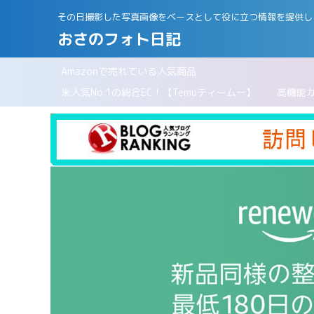
その日撮影した写真画像をベースとして役に立つ情報を提供し
おさのフォト日記
Amazonで売れている人気商品
パリ
米人気No.1の総合EC！【Temuティームー】
高機能