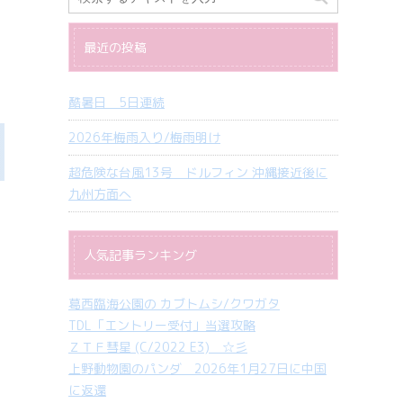
最近の投稿
酷暑日 5日連続
2026年梅雨入り/梅雨明け
超危険な台風13号 ドルフィン 沖縄接近後に
九州方面へ
人気記事ランキング
葛西臨海公園の カブトムシ/クワガタ
TDL「エントリー受付」当選攻略
ＺＴＦ彗星 (C/2022 E3) ☆彡
上野動物園のパンダ 2026年1月27日に中国
に返還