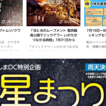
2026/8/2
2026/8/2
ブトムシ/クワ
「花と光のムーブメント 葛西臨
7月18日〜
海公園マジックアワー いのちが
ッチングセ
つながる時間」7月31日から
月1日 クワガタ
毎日イベント
年シーズン
究・宿題の相
「マジックアワー いのちがつながる
樹液発見 夏の訪
時間」 会場内を6つのエリアに分
、雨量が少な
け、夕暮れから夜明けまで移り変わ
調。新水族園の
る空の色彩をイメージしたライトア
か、カブトム
ップを展開。ライトアップの点灯時
情報はかなり減
間は18時～20時30分。 「フォト
ムシ・ノコギリ
スポット」（ひまわり畑内） 噴水
りました。しか
前中央園路の「Fresh Sun（爽やか
減少していると
な陽）」 葛西臨海水族園入口前の演
年3月28日 冬
出「Deep Sea Night（深海の夜）」
タ全員が目覚め
月17日 冬眠して
覚めました!!
.