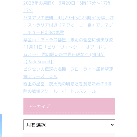
2026年の月面X 8月20日 15時17分～17時
17分
バヌアツの法則 4月29日(火)23時54分頃、オ
ーストラリア付近（マクオーリー島）で、マグ
ニチュード6.8の地震
紫金山・アトラス彗星 未明の低空に優美な姿
11月11日「ビリーヴ！～シー・オブ・ドリー
ムス～」 君の願いが世界を輝かす (MISIA)
【Park Sound】
ビクセンの伝説の名機 フローライト屈折望遠
鏡シリーズ ☆彡
極上の星空 夜天光の明るさを測るための9段
階の数値スケール ボートルスケール
アーカイブ