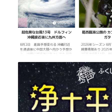
026/8/5
2026/8/2
雨明け
超危険な台風13号 ドルフィン
葛西臨海公園の カ
沖縄接近後に九州方面へ
ガタ
 7月20
 四国地
8月2日 進路予想変わる 沖縄付近
2026年シーズン 8
畿地方、
を通過後に中国大陸へ向かう予想か
捕獲情報あり 2025
梅雨明け
ら、沖縄に接近後に北上して九州方
2025年6月14日 
 6月29
面へ アメリカ海洋大気
れは早かったものの
庁
く、樹液の出方は低
ヨーロッ
建設の影響もあって
パ中期予報センター 気象庁 8月
シ・クワガタの確認
31日 6:00 8月30日 5:20 8月1日
りましたが、カブト
に南鳥島近海で猛烈な勢力へ 台風
クワガタの情報があ
13号は、今後、海面水温が29度以
し、かなり個体数が
上の海域を西進する見込みで、猛烈
思われます。 2025
な勢力になる見込み。
眠していたコクワガ
ました!! 2025年2
いたコクワガタ♂が目
昆虫ゼリーを吸って ..