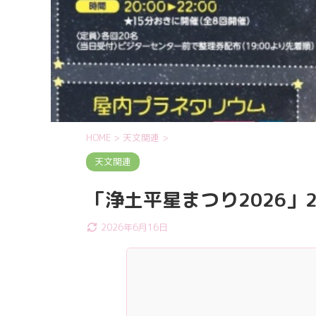
HOME
>
天文関連
>
天文関連
「浄土平星まつり2026」2
2026年6月16日