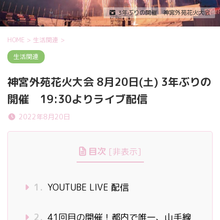
3年ぶりの開催 神宮外苑花火大会
HOME
>
生活関連
>
生活関連
神宮外苑花火大会 8月20日(土) 3年ぶりの
開催 19:30よりライブ配信
2022年8月20日
目次
[
非表示
]
1.
YOUTUBE LIVE 配信
2.
41回目の開催！都内で唯一、山手線