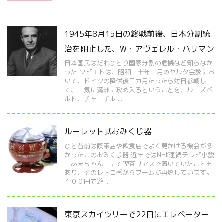
1945年8月15日の終戦前後、日本分割統
治を阻止した、W・アヴェレル・ハリマン
日本国民はだれひとり国家分割の危機など知らなか
った ソビエトは、昭和二十年二月のヤルタ会談にお
いて、ドイツの降伏後三カ月たったら対日参戦し
て、一気に満洲に攻め入るということを、ルーズベ
ルト、チャーチル ...
ルーレット式おみくじ器
ひと昔前は喫茶店や飲食店でよく見かける機会が多
かったこのおみくじ器 近年ではNHK連続テレビ小説
「あまちゃん」にて喫茶リアスで置いていたことも
あり、そのレトロ感からブームが再燃しています。
１００円で遊 ...
東京スカイツリーで22日にエレベーター