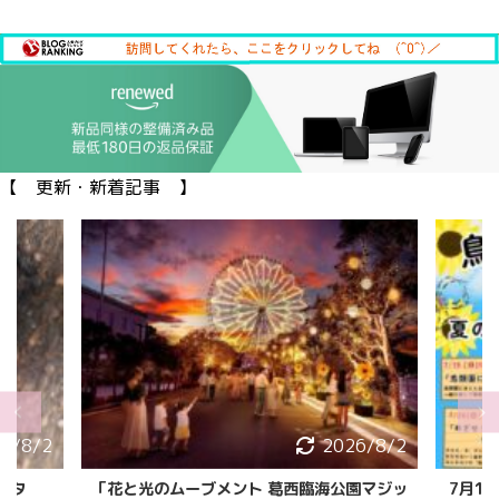
【 更新・新着記事 】
6/8/2
2026/8/2
ガタ
「花と光のムーブメント 葛西臨海公園マジッ
7月1