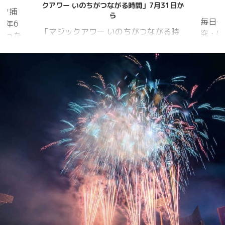
クアワー いのちがつながる時間」7月31日か
ガタ捕
ら
毎日
5年6
「マジックアワー いのちがつながる時
究・宿
かった
間」 会場内を6つのエリアに分け、夕暮
出方は
れから夜明けまで移り変わる空の色彩
あって
をイメージしたライトアップを展開。
認情報
ライトアップの点灯時間は18時～20時
ムシ・
30分。 「フォトスポット」（ひまわ
まし
り畑内） 噴水前中央園路の「Fresh
少して
Sun（爽やかな陽）」 葛西臨海水族園入
月28日
口前の演出「Deep Sea Night（深海の
目覚め
夜）」
してい
 昆虫ゼ