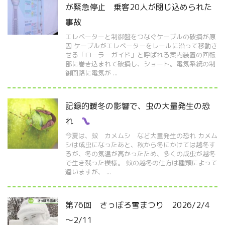
が緊急停止 乗客20人が閉じ込められた
事故
エレベーターと制御盤をつなぐケーブルの破損が原
因 ケーブルがエレベーターをレールに沿って移動さ
せる「ローラーガイド」と呼ばれる案内装置の回転
部に巻き込まれて破損し、ショート。電気系統の制
御回路に電気が ...
記録的暖冬の影響で、虫の大量発生の恐
れ
今夏は、蚊 カメムシ など大量発生の恐れ カメム
シは成虫になったあと、秋から冬にかけては越冬す
るが、冬の気温が高かったため、多くの成虫が越冬
で生き残った模様。 蚊の越冬の仕方は種類によって
違いますが、 ...
第76回 さっぼろ雪まつり 2026/2/4
～2/11