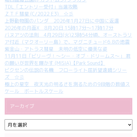
TDL「エントリー受付」当選攻略
ＺＴＦ彗星 (C/2022 E3) ☆彡
上野動物園のパンダ 2026年1月27日に中国に返還
2026年の月面X 8月20日 15時17分～17時17分
バヌアツの法則 4月29日(火)23時54分頃、オーストラリ
ア付近（マクオーリー島）で、マグニチュード6.8の地震
紫金山・アトラス彗星 未明の低空に優美な姿
11月11日「ビリーヴ！～シー・オブ・ドリームス～」 君
の願いが世界を輝かす (MISIA)【Park Sound】
ビクセンの伝説の名機 フローライト屈折望遠鏡シリー
ズ ☆彡
極上の星空 夜天光の明るさを測るための9段階の数値ス
ケール ボートルスケール
アーカイブ