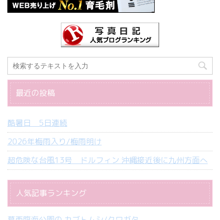
最近の投稿
酷暑日 5日連続
2026年梅雨入り/梅雨明け
超危険な台風13号 ドルフィン 沖縄接近後に九州方面へ
人気記事ランキング
葛西臨海公園の カブトムシ/クワガタ