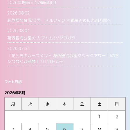
2026年梅雨入り/梅雨明け
2026.08.02
超危険な台風13号 ドルフィン 沖縄接近後に九州方面へ
2026.08.01
葛西臨海公園の カブトムシ/クワガタ
2026.07.31
「花と光のムーブメント 葛西臨海公園マジックアワー いのち
がつながる時間」7月31日から
フォト日記
2026年8月
月
火
水
木
金
土
日
1
2
3
4
5
6
7
8
9