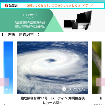
【 更新・新着記事 】
6/8/5
2026/8/2
超危険な台風13号 ドルフィン 沖縄接近後
葛
に九州方面へ