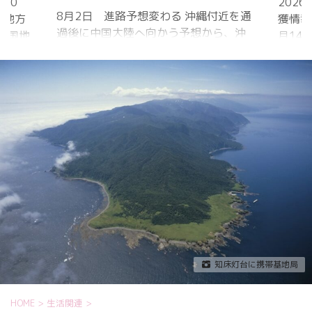
20
202
8月2日 進路予想変わる 沖縄付近を通
国地方
獲情報
過後に中国大陸へ向かう予想から、沖
中国地
月14
縄に接近後に北上して九州方面へ アメ
月1日
ものの
リカ海洋大気
沖縄地
低調。
庁
か、カ
ヨーロッパ中
はかな
期予報センター 気象庁 8月31日
ノコギ
6:00 8月30日 5:20 8月1日に南鳥島
た。し
近海で猛烈な勢力へ 台風13号は、今
いると
後、海面水温が29度以上の海域を西進
冬眠し
する見込みで、猛烈な勢力になる見込
ました
み。
たコク
リーを吸
知床灯台に携帯基地局
HOME
>
生活関連
>