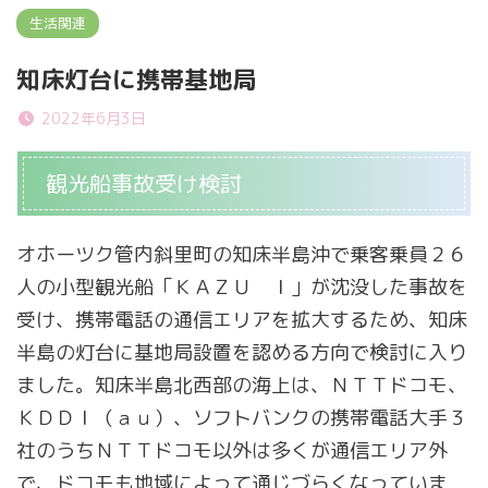
生活関連
知床灯台に携帯基地局
2022年6月3日
観光船事故受け検討
オホーツク管内斜里町の知床半島沖で乗客乗員２６
人の小型観光船「ＫＡＺＵ Ｉ」が沈没した事故を
受け、携帯電話の通信エリアを拡大するため、知床
半島の灯台に基地局設置を認める方向で検討に入り
ました。知床半島北西部の海上は、ＮＴＴドコモ、
ＫＤＤＩ（ａｕ）、ソフトバンクの携帯電話大手３
社のうちＮＴＴドコモ以外は多くが通信エリア外
で、ドコモも地域によって通じづらくなっていま