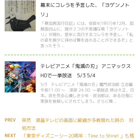
幕末にコレラを予言した、「ヨゲンノト
リ」
「暴瀉病流行日記」には、安政4(1857)年12月、加
賀国白山に、頭が２つの不思議な鳥「ヨゲンノト
リ」が現れ、翌年に流行するコレラを予言し、「私
の姿を朝夕に拝めば難を逃れることができるぞ」と
言ったそう ...
テレビアニメ「鬼滅の刃」 アニマックス
HDで一挙放送 5/3 5/4
5/3 テレビアニメ「鬼滅の刃」竈門炭治郎 立志編
午前11:00 ～ 深夜 24:00 一挙放送 時は大正、日
本。炭を売る心優しき少年・炭治郎は、ある日鬼に
家族を皆殺しにされてしまう。さらに唯 ...
PREV
突然 液晶テレビの画面に縦線が多数現れた時の 対
処方法
NEXT
「東京ディズニーシー20周年：Time to Shine! 」も残