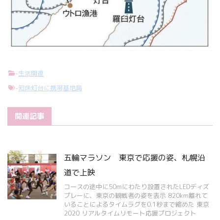
-
生活関連
-
知床灯台に携帯基地局
関連記事
五輪マラソン 東京で応援の姿、札幌沿
道で上映
コースの途中に50mにわたり設置されたLEDディズ
プレーに、東京の観戦者の姿を表示 820km離れて
いることによるタイムラグを0.1秒まで縮めた 東京
2020 リアルタイムリモート応援プロジェクト