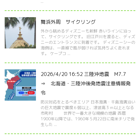
...
舞浜外周 サイクリング
外から眺めるディズニーも新鮮 赤いラインに沿っ
て、サイクリングです。 旧江戸川を渡ると、ディズ
ニーのエントランスに到着です。 ディズニーシーの
海側は、一直線で風が弱ければ気持ちよく走れま
す。 ケープコ ...
2026/4/20 16:52 三陸沖地震 M7.7
⇒ 北海道・三陸沖後発地震注意情報発
令
防災対応をとるべきエリア 日本海溝・千島海溝沿い
の巨大地震で震度６弱以上、津波高３ｍ以上となる
市町村 世界で一番大きな規模の地震 西暦
1900年以降では、1960年５月22日に南米チリで発
生した ...