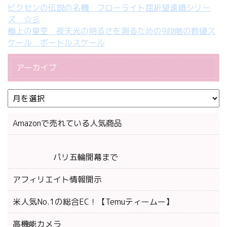
ビクセンの伝説の名機 フローライト屈折望遠鏡シリー
ズ ☆彡
極上の星空 夜天光の明るさを測るための9段階の数値ス
ケール ボートルスケール
アーカイブ
Amazonで売れている人気商品
パリ五輪開幕まで
アフィリエイト情報開示
米人気No.1の総合EC！【Temuティームー】
高機能カメラ