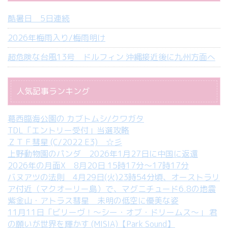
酷暑日 5日連続
2026年梅雨入り/梅雨明け
超危険な台風13号 ドルフィン 沖縄接近後に九州方面へ
人気記事ランキング
葛西臨海公園の カブトムシ/クワガタ
TDL「エントリー受付」当選攻略
ＺＴＦ彗星 (C/2022 E3) ☆彡
上野動物園のパンダ 2026年1月27日に中国に返還
2026年の月面X 8月20日 15時17分～17時17分
バヌアツの法則 4月29日(火)23時54分頃、オーストラリ
ア付近（マクオーリー島）で、マグニチュード6.8の地震
紫金山・アトラス彗星 未明の低空に優美な姿
11月11日「ビリーヴ！～シー・オブ・ドリームス～」 君
の願いが世界を輝かす (MISIA)【Park Sound】