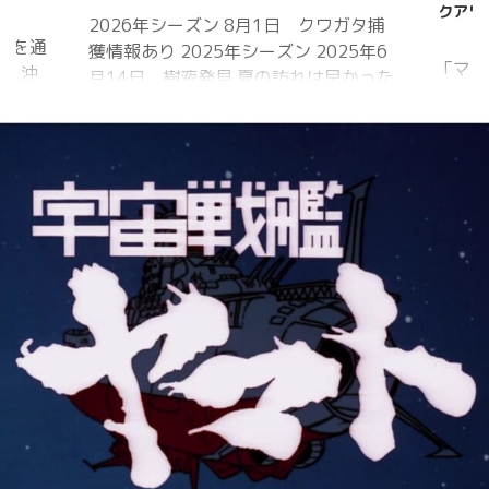
クアワー いのちがつながる時間」7月31日か
ガタ捕
ら
毎日
5年6
「マジックアワー いのちがつながる時
究・宿
かった
間」 会場内を6つのエリアに分け、夕暮
出方は
れから夜明けまで移り変わる空の色彩
あって
をイメージしたライトアップを展開。
認情報
ライトアップの点灯時間は18時～20時
ムシ・
30分。 「フォトスポット」（ひまわ
まし
り畑内） 噴水前中央園路の「Fresh
少して
Sun（爽やかな陽）」 葛西臨海水族園入
月28日
口前の演出「Deep Sea Night（深海の
目覚め
夜）」
してい
 昆虫ゼ