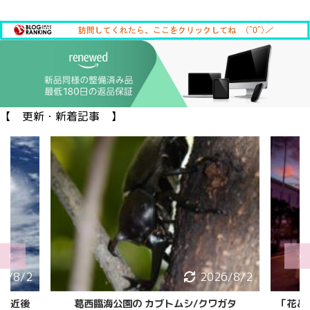
【 更新・新着記事 】
6/8/2
2026/8/2
ガタ
「花と光のムーブメント 葛西臨海公園マジッ
7月1