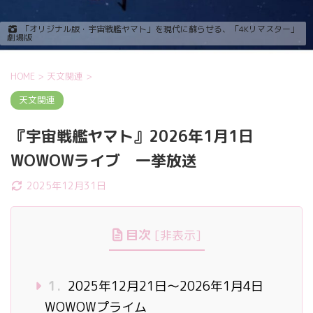
「オリジナル版・宇宙戦艦ヤマト」を現代に蘇らせる、「4Kリマスター」
劇場版
HOME
>
天文関連
>
天文関連
『宇宙戦艦ヤマト』2026年1月1日
WOWOWライブ 一挙放送
2025年12月31日
目次
[
非表示
]
1.
2025年12月21日～2026年1月4日
WOWOWプライム