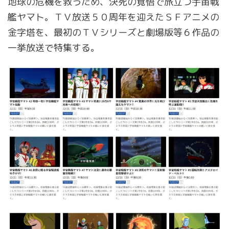
地球の危機を救うため、決死の覚悟で旅立つ宇宙戦
艦ヤマト。ＴＶ放送５０周年を迎えたＳＦアニメの
金字塔を、最初のＴＶシリーズと劇場版等６作品の
一挙放送で特集する。