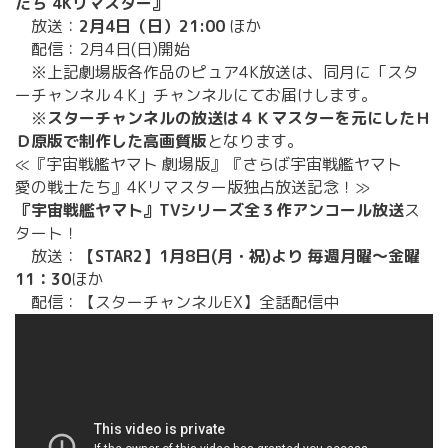
たち 4Kリマスター』
放送：
2月4日（日）21:00
ほか
配信：2月4日(日)開始
※上記劇場版各作品のピュア4K放送は、同月に「スタ
ーチャンネル４K」チャンネルにてお届けします。
※
スターチャンネルの放送は４Ｋマスターを元にしたＨ
Ｄ原版で制作した高画質版
となります。
≪『宇宙戦艦ヤマト 劇場版』『さらば宇宙戦艦ヤマト
愛の戦士たち』4Kリマスター版独占放送記念！≫
『宇宙戦艦ヤマト』TVシリーズ全３作アンコール放送
ス
タート！
放送：
【STAR2】1月8日(月・祝)より 毎週月曜～金曜
11：30
ほか
配信：【スターチャンネルEX】全話配信中