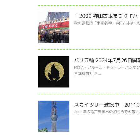
「2020 神田古本まつり『
秋の風物詩「東京名物・神田古本まつり
パリ五輪 2024年7月26日開
MISIA - フルール・ドゥ・ラ・パシオン (Off
日本時間7月2 ...
スカイツリー建設中 20110
2011年の亀戸天神への初もうで