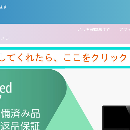
ます
五輪開幕まで
アフ
カメラ