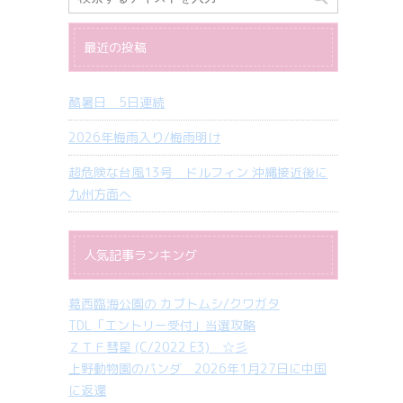
最近の投稿
酷暑日 5日連続
2026年梅雨入り/梅雨明け
超危険な台風13号 ドルフィン 沖縄接近後に
九州方面へ
人気記事ランキング
葛西臨海公園の カブトムシ/クワガタ
TDL「エントリー受付」当選攻略
ＺＴＦ彗星 (C/2022 E3) ☆彡
上野動物園のパンダ 2026年1月27日に中国
に返還