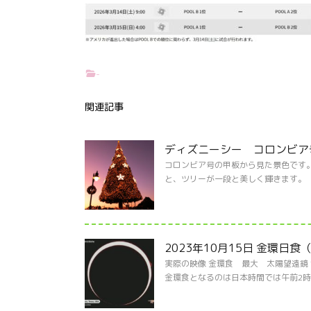
-
関連記事
ディズニーシー コロンビア号
コロンビア号の甲板から見た景色です。
と、ツリーが一段と美しく輝きます。
2023年10月15日 金環日
実際の映像 金環食 最大 太陽望遠鏡
金環食となるのは日本時間では午前2時ごろ 