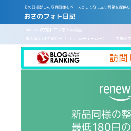
その日撮影した写真画像をベースとして役に立つ情報を提供し
おさのフォト日記
Amazonで売れている人気商品
パリ
米人気No.1の総合EC！【Temuティームー】
高機能