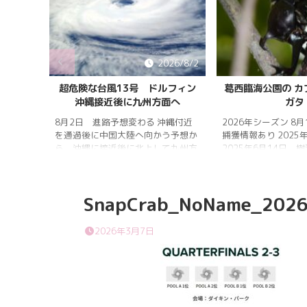
026/8/5
2026/8/2
雨明け
超危険な台風13号 ドルフィン
葛西臨海公園の カ
沖縄接近後に九州方面へ
ガタ
 7月20
 四国地
8月2日 進路予想変わる 沖縄付近
2026年シーズン 8
畿地方、
を通過後に中国大陸へ向かう予想か
捕獲情報あり 2025
梅雨明け
ら、沖縄に接近後に北上して九州方
2025年6月14日 
 6月29
面へ アメリカ海洋大気
れは早かったものの
庁
く、樹液の出方は低
ヨーロッ
建設の影響もあって
SnapCrab_NoName_2026
パ中期予報センター 気象庁 8月
シ・クワガタの確認
31日 6:00 8月30日 5:20 8月1日
りましたが、カブト
に南鳥島近海で猛烈な勢力へ 台風
クワガタの情報があ
2026年3月7日
13号は、今後、海面水温が29度以
し、かなり個体数が
上の海域を西進する見込みで、猛烈
思われます。 2025
な勢力になる見込み。
眠していたコクワガ
ました!! 2025年2
いたコクワガタ♂が目
昆虫ゼリーを吸って ..