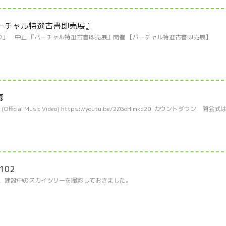
バーチャル特選古書即売展』
」 中止 『バーチャル特選古書即売展』開催 【バーチャル特選古書即売展】
幕
icial Music Video) https://youtu.be/2ZGoHimkd20 カウントダウン 開会式
102
の際に、建設中のスカイツリーを撮影しておきました。