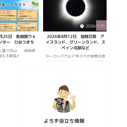
2026/8/1
2026/7/31
8月25日 鳥類園ウォ
2026年8月12日 皆既日食 ア
ペルセ
ンター ひみつきち
イスランド、グリーンランド、ス
ペイン北部など
も盛り沢山 自由研
202
談も大歓迎♪
件のペ
ヨーロッパでは27年ぶりの皆既日食
スター
今回の日食は、中央ヨーロッパ時間
https:
2026年8月12日(水)の夕方、太陽が
conten
西の空に傾いたころで起こります。
813_2
https://hrykosd.com/wp-
https:
content/uploads/2026/07/20260
conten
726_173927.mp4
813_2
https://www.youtube.com/watch?
ウス流
v=AUJyBTySGso
月が大
い年は
極大時刻
よろず役立ち情報