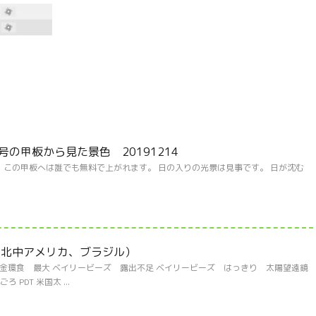
の甲板から見た景色 20191214
この甲板へは誰でも無料で上がれます。 日の入りの光景は見事です。 日が沈む
食（北中アメリカ、ブラジル）
 金環食 最大 ベイリービーズ 露出不足 ベイリービーズ はっきり 太陽望遠
PDT 米国太 ...