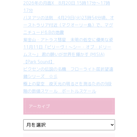
2026年の月面X 8月20日 15時17分～17時
17分
バヌアツの法則 4月29日(火)23時54分頃、オ
ーストラリア付近（マクオーリー島）で、マグ
ニチュード6.8の地震
紫金山・アトラス彗星 未明の低空に優美な姿
11月11日「ビリーヴ！～シー・オブ・ドリー
ムス～」 君の願いが世界を輝かす (MISIA)
【Park Sound】
ビクセンの伝説の名機 フローライト屈折望遠
鏡シリーズ ☆彡
極上の星空 夜天光の明るさを測るための9段
階の数値スケール ボートルスケール
アーカイブ