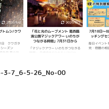
2026/8/2
2026/8/2
ブトムシ/クワ
「花と光のムーブメント 葛西臨
7月18日〜
海公園マジックアワー いのちが
ッチングセ
つながる時間」7月31日から
月1日 クワガタ
毎日イベント
年シーズン
究・宿題の相
「マジックアワー いのちがつながる
樹液発見 夏の訪
時間」 会場内を6つのエリアに分
、雨量が少な
け、夕暮れから夜明けまで移り変わ
調。新水族園の
る空の色彩をイメージしたライトア
か、カブトム
ップを展開。ライトアップの点灯時
-3-7_6-5-26_No-00
情報はかなり減
間は18時～20時30分。 「フォト
ムシ・ノコギリ
スポット」（ひまわり畑内） 噴水
りました。しか
前中央園路の「Fresh Sun（爽やか
減少していると
な陽）」 葛西臨海水族園入口前の演
年3月28日 冬
出「Deep Sea Night（深海の夜）」
タ全員が目覚め
月17日 冬眠して
覚めました!!
.