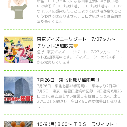
新型コロナウイルスによる自粛生活に伴う抜け毛、
いわゆる「コロナ抜け毛」 コロナ抜け毛は、コロナ
ウイルスに感染したことによって抜け毛が増えると
いうわけではありません。コロナ抜け毛とは自粛生
活が長引くこと ...
東京ディズニーリゾート 7/27夕方～
チケット追加販売
急げ! 東京ディズニーリゾート 7/27夕方～ チケ
ット追加販売中です。 ディズニーシーのパスポート
から完売しています
7月26日 東北北部が梅雨明け
7月26日 東北北部が梅雨明け 平年より2日早い
7月3日 東京 猛暑日連続新記録 9日連続 6月25
日(土)に過去最も早い猛暑日を観測して以来、連日
35℃以上を観測し、今日で9日連続猛暑日となりま
し ...
10/9 (月) 8:00～ ＴＢＳ ラヴィット！