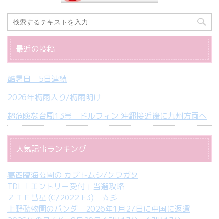
最近の投稿
酷暑日 5日連続
2026年梅雨入り/梅雨明け
超危険な台風13号 ドルフィン 沖縄接近後に九州方面へ
人気記事ランキング
葛西臨海公園の カブトムシ/クワガタ
TDL「エントリー受付」当選攻略
ＺＴＦ彗星 (C/2022 E3) ☆彡
上野動物園のパンダ 2026年1月27日に中国に返還