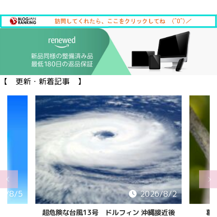
【 更新・新着記事 】
6/8/5
2026/8/2
超危険な台風13号 ドルフィン 沖縄接近後
葛