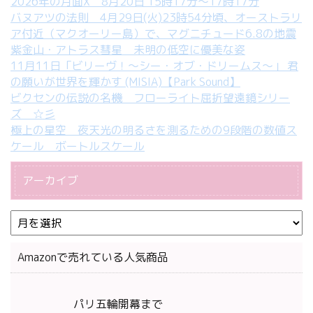
2026年の月面X 8月20日 15時17分～17時17分
バヌアツの法則 4月29日(火)23時54分頃、オーストラリ
ア付近（マクオーリー島）で、マグニチュード6.8の地震
紫金山・アトラス彗星 未明の低空に優美な姿
11月11日「ビリーヴ！～シー・オブ・ドリームス～」 君
の願いが世界を輝かす (MISIA)【Park Sound】
ビクセンの伝説の名機 フローライト屈折望遠鏡シリー
ズ ☆彡
極上の星空 夜天光の明るさを測るための9段階の数値ス
ケール ボートルスケール
アーカイブ
Amazonで売れている人気商品
パリ五輪開幕まで