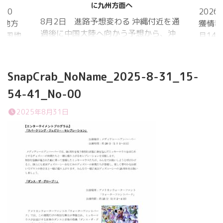
に九州方面へ
20
202
8月2日 進路予想変わる 沖縄付近を通
国地方
獲情報
過後に中国大陸へ向かう予想から、沖
中国地
月14
縄に接近後に北上して九州方面へ アメ
月1日
ものの
リカ海洋大気
沖縄地
低調。
庁
か、カ
SnapCrab_NoName_2025-8-31_15-
ヨーロッパ中
はかな
54-41_No-00
期予報センター 気象庁 8月31日
ノコギ
6:00 8月30日 5:20 8月1日に南鳥島
た。し
2025年8月31日
近海で猛烈な勢力へ 台風13号は、今
いると
後、海面水温が29度以上の海域を西進
冬眠し
する見込みで、猛烈な勢力になる見込
ました
み。
たコク
リーを吸