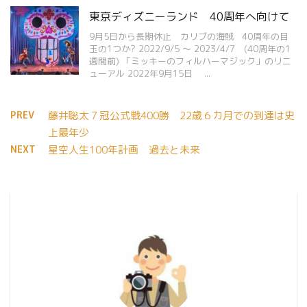
東京ディズニーランド 40周年へ向けて
9月5日から長期休止 カリブの海賊 40周年の目
玉の1つか? 2022/9/5 ～ 2023/4/7 (40周年の1
週間前) 「ミッキーのフィルハーマジック」のリニ
ューアル 2022年9月15日 ...
PREV
藤井聡太７冠公式戦400勝 22歳６カ月での到達は史
上最年少
NEXT
星空人生100年計画 過去と未来