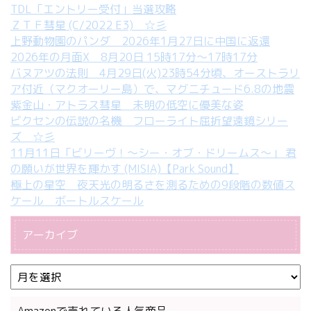
TDL「エントリー受付」当選攻略
ＺＴＦ彗星 (C/2022 E3) ☆彡
上野動物園のパンダ 2026年1月27日に中国に返還
2026年の月面X 8月20日 15時17分～17時17分
バヌアツの法則 4月29日(火)23時54分頃、オーストラリ
ア付近（マクオーリー島）で、マグニチュード6.8の地震
紫金山・アトラス彗星 未明の低空に優美な姿
ビクセンの伝説の名機 フローライト屈折望遠鏡シリー
ズ ☆彡
11月11日「ビリーヴ！～シー・オブ・ドリームス～」 君
の願いが世界を輝かす (MISIA)【Park Sound】
極上の星空 夜天光の明るさを測るための9段階の数値ス
ケール ボートルスケール
アーカイブ
Amazonで売れている人気商品