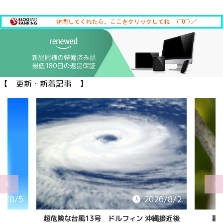
【 更新・新着記事 】
2026/8/2
2026/8/2
フィン 沖縄接近後
葛西臨海公園の カブトムシ/クワガタ