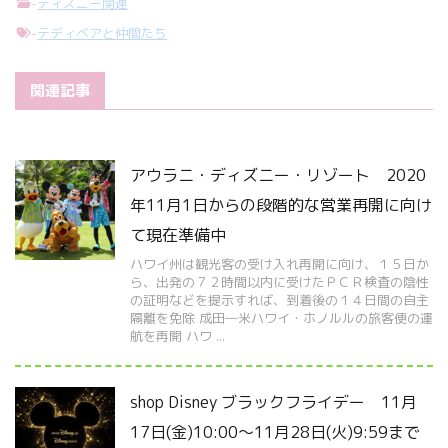
-
ディズニー関連
-
テディベアと仲間たち
関連記事
アウラニ・ディズニー・リゾート 2020
年11月1日からの段階的な営業再開に向け
て現在準備中
ハワイ州は観光客の受け入れ再開に向け、１５日か
ら、出発の７２時間以内に受けたＰＣＲ検査の陰性
の証明などを提示すれば、到着後の１４日間の自主
隔離を免除 成田―米ハワイ・ホノルルの旅客便の運
航を再開 ハワ ...
shop Disney ブラックフライデー 11月
17日(金)10:00～11月28日(火)9:59まで