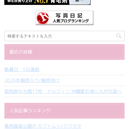
最近の投稿
酷暑日 5日連続
2026年梅雨入り/梅雨明け
超危険な台風13号 ドルフィン 沖縄接近後に九州方面へ
人気記事ランキング
葛西臨海公園の カブトムシ/クワガタ