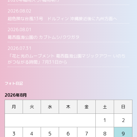
2026.08.02
超危険な台風13号 ドルフィン 沖縄接近後に九州方面へ
2026.08.01
葛西臨海公園の カブトムシ/クワガタ
2026.07.31
「花と光のムーブメント 葛西臨海公園マジックアワー いのち
がつながる時間」7月31日から
フォト日記
2026年8月
月
火
水
木
金
土
日
1
2
3
4
5
6
7
8
9