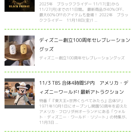
2023年 ブラックフライデー 11/17(金)から
11/27(月)までの11日間。 最新商品が40％OFF、
最大60％OFFのアイテムも登場！ 2022年 ブラッ
クフライデー 11月18日(金)1 ...
ディズニー創立100周年セレブレーション
グッズ
ディズニー創立100周年セレブレーショングッズ
11/3 TBS 合体4時間SP内 アメリカ・デ
ィズニーワールド! 最新アトラクション
特番「『東大王×世界くらべてみたら』合体SP」
1971年10月1日にオープンし開園50周年を迎えた
アメリカ・フロリダ州オーランドにある「ウォル
ト・ディズニー・ワールド・リゾート」の特集が、
11月3日 ...