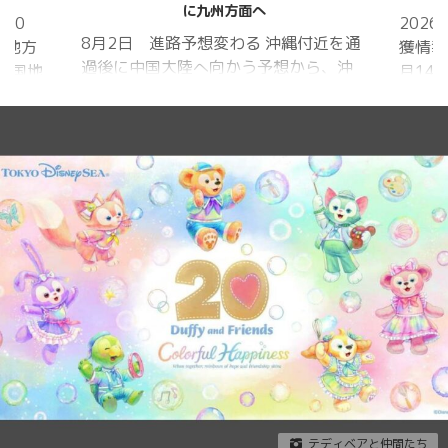
面へ
2026年シーズン 8月1日 クワガタ捕
る 沖縄付近を通
獲情報あり 2025年シーズン 2025年6
う予想から、沖
月14日 樹液発見 夏の訪れは早かった
九州方面へ アメ
ものの、雨量が少なく、樹液の出方は
低調。新水族園の建設の影響もあって
庁
か、カブトムシ・クワガタの確認情報
ッパ中
はかなり減りましたが、カブトムシ・
庁 8月31日
ノコギリクワガタの情報がありまし
0 8月1日に南鳥島
た。しかし、かなり個体数が減少して
風13号は、今
いると思われます。 2025年3月28日
以上の海域を西進
冬眠していたコクワガタ全員が目覚め
勢力になる見込
ました!! 2025年2月17日 冬眠してい
たコクワガタ♂が目覚めました!! 昆虫ゼ
リーを吸って ...
テディベアと仲間たち