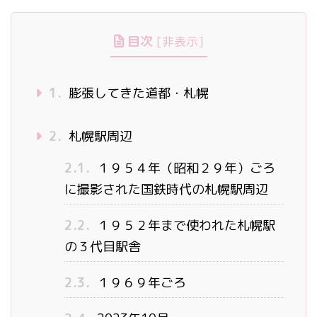
目次
[
非表示
]
1.
膨張してきた道都・札幌
2.
札幌駅周辺
2.1.
１９５４年（昭和２９年）ごろ
に撮影された国鉄時代の札幌駅周辺
2.2.
１９５２年まで使われた札幌駅
の３代目駅舎
2.3.
１９６９年ごろ