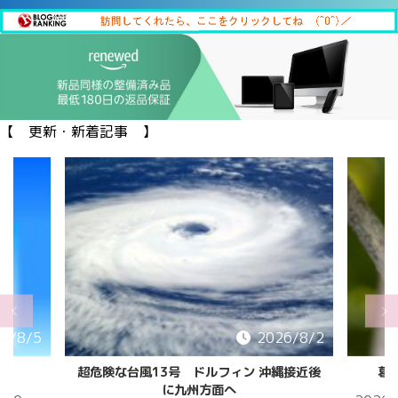
【 更新・新着記事 】
6/8/2
2026/8/2
縄接近後
葛西臨海公園の カブトムシ/クワガタ
「花と
クアワ