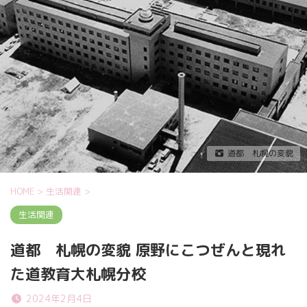
道都 札幌の変貌
HOME
>
生活関連
>
生活関連
道都 札幌の変貌 原野にこつぜんと現れ
た道教育大札幌分校
2024年2月4日