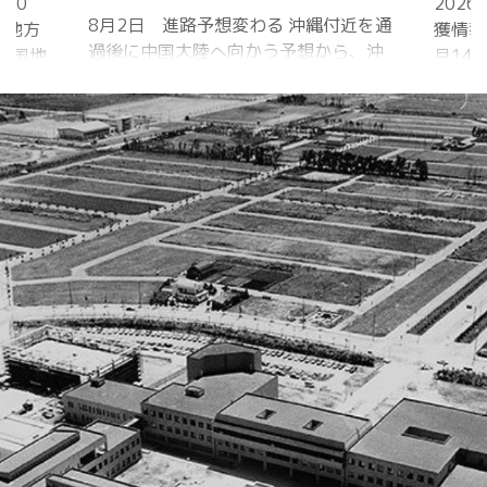
2026年シーズン 8月1日 クワガタ捕
近を通
獲情報あり 2025年シーズン 2025年6
「マジ
ら、沖
月14日 樹液発見 夏の訪れは早かった
間」 
 アメ
ものの、雨量が少なく、樹液の出方は
れから
低調。新水族園の建設の影響もあって
をイメ
庁
か、カブトムシ・クワガタの確認情報
ライト
中
はかなり減りましたが、カブトムシ・
30分
1日
ノコギリクワガタの情報がありまし
り畑内
に南鳥島
た。しかし、かなり個体数が減少して
Sun
、今
いると思われます。 2025年3月28日
口前の演
を西進
冬眠していたコクワガタ全員が目覚め
夜）
る見込
ました!! 2025年2月17日 冬眠してい
たコクワガタ♂が目覚めました!! 昆虫ゼ
リーを吸って ...