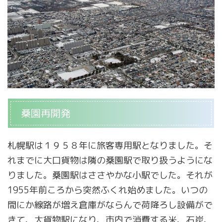
桑園再開発
札幌駅は１９５８年に旅客専用駅となりました。そ
れまでに大口貨物は隣の桑園駅で取り扱うようにな
りました。桑園駅はささやかな小駅でした。それが
1955年前ころから突然ふくれ始めました。いつの
間にか線路が増え倉庫がならんで荷降ろし設備がで
きて、大貨物駅になり、市内で消費する米、石炭、