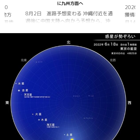
に九州方面へ
20
202
8月2日 進路予想変わる 沖縄付近を通
国地方
獲情報
過後に中国大陸へ向かう予想から、沖
中国地
月14
縄に接近後に北上して九州方面へ アメ
月1日
ものの
リカ海洋大気
沖縄地
低調。
庁
か、カ
ヨーロッパ中
はかな
期予報センター 気象庁 8月31日
ノコギ
6:00 8月30日 5:20 8月1日に南鳥島
た。し
近海で猛烈な勢力へ 台風13号は、今
いると
後、海面水温が29度以上の海域を西進
冬眠し
する見込みで、猛烈な勢力になる見込
ました
み。
たコク
リーを吸