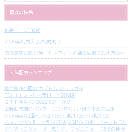
最近の投稿
酷暑日 5日連続
2026年梅雨入り/梅雨明け
超危険な台風13号 ドルフィン 沖縄接近後に九州方面へ
人気記事ランキング
葛西臨海公園の カブトムシ/クワガタ
TDL「エントリー受付」当選攻略
ＺＴＦ彗星 (C/2022 E3) ☆彡
上野動物園のパンダ 2026年1月27日に中国に返還
2026年の月面X 8月20日 15時17分～17時17分
バヌアツの法則 4月29日(火)23時54分頃、オーストラリ
ア付近（マクオーリー島）で、マグニチュード6.8の地震