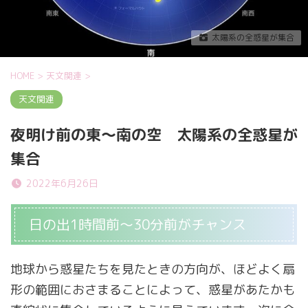
太陽系の全惑星が集合
HOME
>
天文関連
>
天文関連
夜明け前の東～南の空 太陽系の全惑星が
集合
2022年6月26日
日の出1時間前～30分前がチャンス
地球から惑星たちを見たときの方向が、ほどよく扇
形の範囲におさまることによって、惑星があたかも