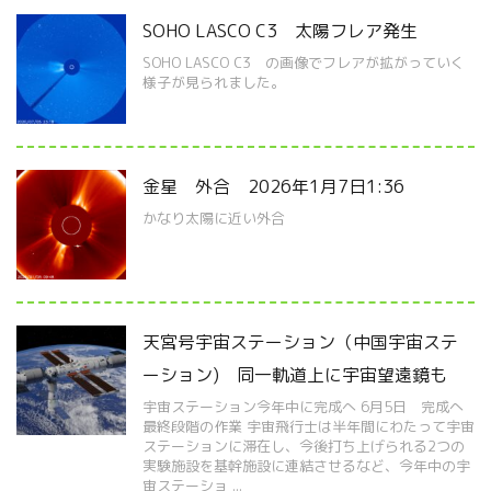
SOHO LASCO C3 太陽フレア発生
SOHO LASCO C3 の画像でフレアが拡がっていく
様子が見られました。
金星 外合 2026年1月7日1:36
かなり太陽に近い外合
天宮号宇宙ステーション（中国宇宙ステ
ーション) 同一軌道上に宇宙望遠鏡も
宇宙ステーション今年中に完成へ 6月5日 完成へ
最終段階の作業 宇宙飛行士は半年間にわたって宇宙
ステーションに滞在し、今後打ち上げられる2つの
実験施設を基幹施設に連結させるなど、今年中の宇
宙ステーショ ...