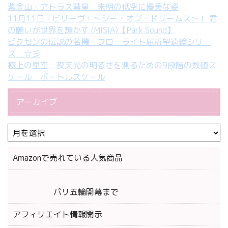
紫金山・アトラス彗星 未明の低空に優美な姿
11月11日「ビリーヴ！～シー・オブ・ドリームス～」 君
の願いが世界を輝かす (MISIA)【Park Sound】
ビクセンの伝説の名機 フローライト屈折望遠鏡シリー
ズ ☆彡
極上の星空 夜天光の明るさを測るための9段階の数値ス
ケール ボートルスケール
アーカイブ
Amazonで売れている人気商品
パリ五輪開幕まで
アフィリエイト情報開示