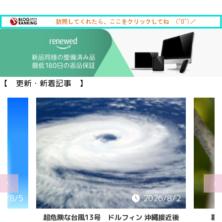
【 更新・新着記事 】
6/8/5
2026/8/2
超危険な台風13号 ドルフィン 沖縄接近後
葛