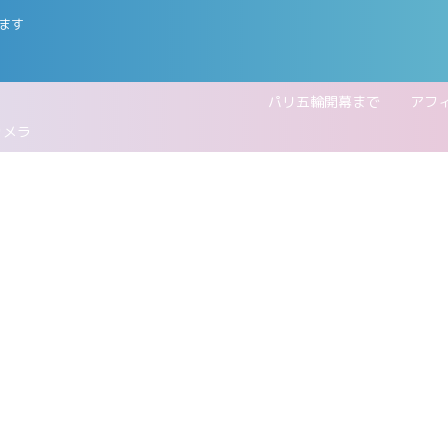
ます
五輪開幕まで
アフ
カメラ