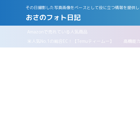
その日撮影した写真画像をベースとして役に立つ情報を提供し
おさのフォト日記
Amazonで売れている人気商品
パリ
米人気No.1の総合EC！【Temuティームー】
高機能