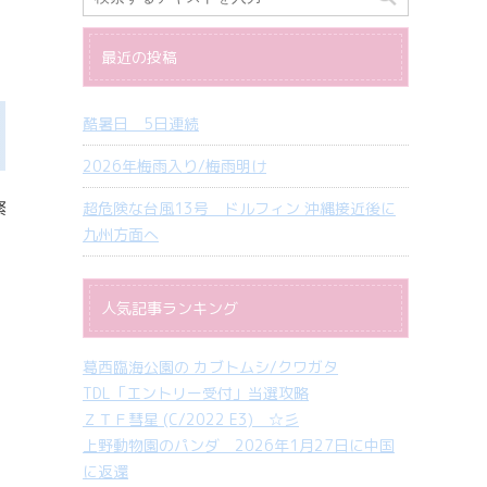
最近の投稿
酷暑日 5日連続
2026年梅雨入り/梅雨明け
緊
超危険な台風13号 ドルフィン 沖縄接近後に
九州方面へ
人気記事ランキング
葛西臨海公園の カブトムシ/クワガタ
TDL「エントリー受付」当選攻略
ＺＴＦ彗星 (C/2022 E3) ☆彡
上野動物園のパンダ 2026年1月27日に中国
に返還