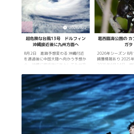
6/8/5
2026/8/2
明け
超危険な台風13号 ドルフィン
葛西臨海公園の カブ
沖縄接近後に九州方面へ
ガタ
7月20
四国地
8月2日 進路予想変わる 沖縄付近
2026年シーズン 8月
地方、
を通過後に中国大陸へ向かう予想か
捕獲情報あり 2025年
雨明け
ら、沖縄に接近後に北上して九州方
2025年6月14日 樹
6月29
面へ アメリカ海洋大気
れは早かったものの、
庁
く、樹液の出方は低調
ヨーロッ
建設の影響もあってか
パ中期予報センター 気象庁 8月
シ・クワガタの確認情
31日 6:00 8月30日 5:20 8月1日
りましたが、カブトム
に南鳥島近海で猛烈な勢力へ 台風
クワガタの情報があり
13号は、今後、海面水温が29度以
し、かなり個体数が減
上の海域を西進する見込みで、猛烈
思われます。 2025年
な勢力になる見込み。
眠していたコクワガタ
ました!! 2025年2月
いたコクワガタ♂が目覚
昆虫ゼリーを吸って ...