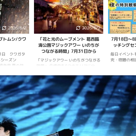
2026/8/2
2026/8/2
トムシ/クワ
「花と光のムーブメント 葛西臨
7月18日〜8
海公園マジックアワー いのちが
ッチングセン
つながる時間」7月31日から
1日 クワガタ
毎日イベント
シーズン
究・宿題の相談
「マジックアワー いのちがつながる
液発見 夏の訪
時間」 会場内を6つのエリアに分
雨量が少な
け、夕暮れから夜明けまで移り変わ
。新水族園の
る空の色彩をイメージしたライトア
、カブトム
ップを展開。ライトアップの点灯時
報はかなり減
間は18時～20時30分。 「フォト
シ・ノコギリ
スポット」（ひまわり畑内） 噴水
ました。しか
前中央園路の「Fresh Sun（爽やか
少していると
な陽）」 葛西臨海水族園入口前の演
3月28日 冬
出「Deep Sea Night（深海の夜）」
全員が目覚め
17日 冬眠して
めました!!