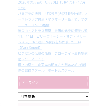
2026年の月面X 8月20日 15時17分～17時
17分
バヌアツの法則 4月29日(火)23時54分頃、オ
ーストラリア付近（マクオーリー島）で、マグ
ニチュード6.8の地震
紫金山・アトラス彗星 未明の低空に優美な姿
11月11日「ビリーヴ！～シー・オブ・ドリー
ムス～」 君の願いが世界を輝かす (MISIA)
【Park Sound】
ビクセンの伝説の名機 フローライト屈折望遠
鏡シリーズ ☆彡
極上の星空 夜天光の明るさを測るための9段
階の数値スケール ボートルスケール
アーカイブ