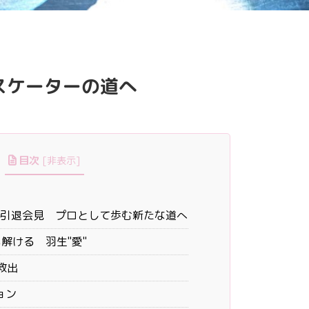
ケーターの道へ
目次
[
非表示
]
日 引退会見 プロとして歩む新たな道へ
解ける 羽生"愛"
救出
ョン