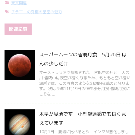
-
天文関連
-
チラゴーの究極の星空の魅力
関連記事
スーパームーンの皆既月食 5月26日 ほ
んの少しだけ
オーストラリアで撮影された 皆既中の月と 天の
川 皆既中は夜空が暗くなるため、もともと空が暗い
場所では、この写真のような幻想的な眺めとなりま
す。 次は今年11月19日の98%部分月食 皆既月食に
こそな ...
木星が見頃です 小型望遠鏡でも良く見
えています
10月1日 夏場に比べるとシーイングが悪化しまし