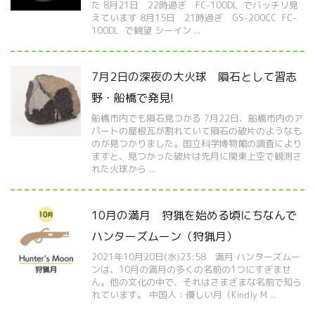
た 8月21日 22時過ぎ FC-100DL でバッチリ見
えています 8月15日 21時過ぎ GS-200CC FC-
100DL で観望 シーイン ...
7月2日の深夜の大火球 隕石として習志
野・船橋で発見!
船橋市内でも隕石見つかる 7月22日、船橋市内のア
パートの屋根瓦が割れていて隕石の破片のようなも
のが見つかりました。国立科学博物館の調査により
ますと、見つかった破片は先月に関東上空で観測さ
れた火球から ...
10月の満月 狩猟を始める頃にちなんで
ハンターズムーン（狩猟月）
2021年10月20日(水)23:58 満月 ハンターズムー
ンは、10月の満月の多くの名前の1つにすぎませ
ん。他の文化の中で、それはさまざまな名前で知ら
れています。 中国人：優しい月（Kindly M ...