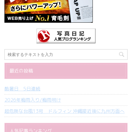
最近の投稿
酷暑日 5日連続
2026年梅雨入り/梅雨明け
超危険な台風13号 ドルフィン 沖縄接近後に九州方面へ
人気記事ランキング