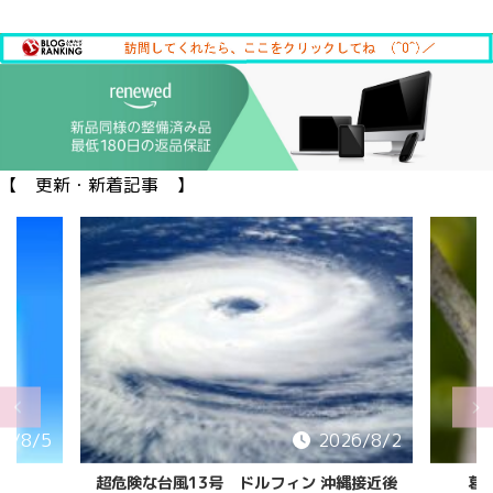
【 更新・新着記事 】
6/8/5
2026/8/2
超危険な台風13号 ドルフィン 沖縄接近後
葛