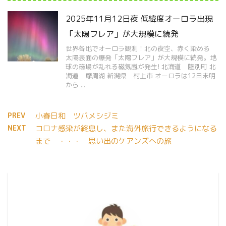
2025年11月12日夜 低緯度オーロラ出現
「太陽フレア」が大規模に続発
世界各地でオーロラ観測！北の夜空、赤く染める
太陽表面の爆発「太陽フレア」が大規模に続発。地
球の磁場が乱れる磁気嵐が発生! 北海道 陸別町 北
海道 摩周湖 新潟県 村上市 オーロラは12日未明
から ...
PREV
小春日和 ツバメシジミ
NEXT
コロナ感染が終息し、また海外旅行できるようになる
まで ・・・ 思い出のケアンズへの旅