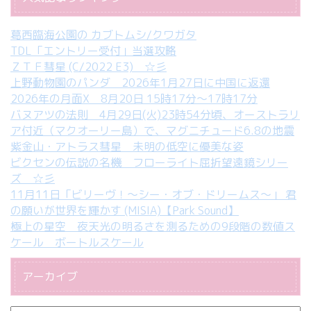
葛西臨海公園の カブトムシ/クワガタ
TDL「エントリー受付」当選攻略
ＺＴＦ彗星 (C/2022 E3) ☆彡
上野動物園のパンダ 2026年1月27日に中国に返還
2026年の月面X 8月20日 15時17分～17時17分
バヌアツの法則 4月29日(火)23時54分頃、オーストラリ
ア付近（マクオーリー島）で、マグニチュード6.8の地震
紫金山・アトラス彗星 未明の低空に優美な姿
ビクセンの伝説の名機 フローライト屈折望遠鏡シリー
ズ ☆彡
11月11日「ビリーヴ！～シー・オブ・ドリームス～」 君
の願いが世界を輝かす (MISIA)【Park Sound】
極上の星空 夜天光の明るさを測るための9段階の数値ス
ケール ボートルスケール
アーカイブ