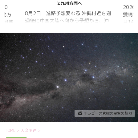
に九州方面へ
20
202
8月2日 進路予想変わる 沖縄付近を通
国地方
獲情報
過後に中国大陸へ向かう予想から、沖
中国地
月14
縄に接近後に北上して九州方面へ アメ
月1日
ものの
リカ海洋大気
沖縄地
低調。
庁
か、カ
ヨーロッパ中
はかな
期予報センター 気象庁 8月31日
ノコギ
6:00 8月30日 5:20 8月1日に南鳥島
た。し
近海で猛烈な勢力へ 台風13号は、今
いると
後、海面水温が29度以上の海域を西進
冬眠し
する見込みで、猛烈な勢力になる見込
ました
み。
たコク
リーを吸
チラゴーの究極の星空の魅力
HOME
>
天文関連
>