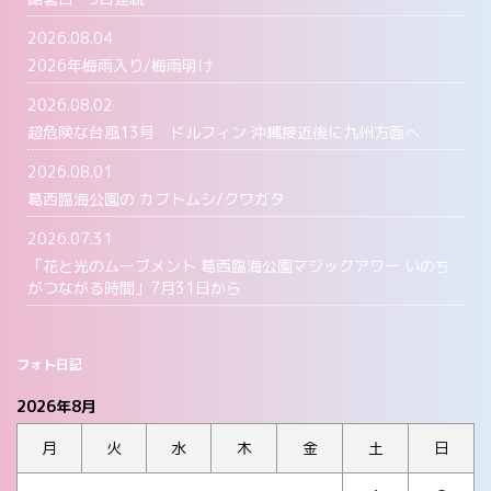
2026.08.04
2026年梅雨入り/梅雨明け
2026.08.02
超危険な台風13号 ドルフィン 沖縄接近後に九州方面へ
2026.08.01
葛西臨海公園の カブトムシ/クワガタ
2026.07.31
「花と光のムーブメント 葛西臨海公園マジックアワー いのち
がつながる時間」7月31日から
フォト日記
2026年8月
月
火
水
木
金
土
日