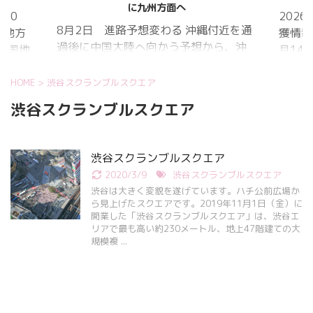
に九州方面へ
20
202
8月2日 進路予想変わる 沖縄付近を通
国地方
獲情報
過後に中国大陸へ向かう予想から、沖
中国地
月14
縄に接近後に北上して九州方面へ アメ
月1日
ものの
リカ海洋大気
沖縄地
低調。
HOME
>
渋谷スクランブルスクエア
庁
か、カ
渋谷スクランブルスクエア
ヨーロッパ中
はかな
期予報センター 気象庁 8月31日
ノコギ
6:00 8月30日 5:20 8月1日に南鳥島
た。し
渋谷スクランブルスクエア
近海で猛烈な勢力へ 台風13号は、今
いると
2020/3/9
渋谷スクランブルスクエア
後、海面水温が29度以上の海域を西進
冬眠し
渋谷は大きく変貌を遂げています。ハチ公前広場か
する見込みで、猛烈な勢力になる見込
ました
ら見上げたスクエアです。2019年11月1日（金）に
み。
開業した「渋谷スクランブルスクエア」は、渋谷エ
たコク
リアで最も高い約230メートル、地上47階建ての大
リーを吸
規模複 ...