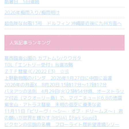
酷暑日 5日連続
2026年梅雨入り/梅雨明け
超危険な台風13号 ドルフィン 沖縄接近後に九州方面へ
人気記事ランキング
葛西臨海公園の カブトムシ/クワガタ
TDL「エントリー受付」当選攻略
ＺＴＦ彗星 (C/2022 E3) ☆彡
上野動物園のパンダ 2026年1月27日に中国に返還
2026年の月面X 8月20日 15時17分～17時17分
バヌアツの法則 4月29日(火)23時54分頃、オーストラリ
ア付近（マクオーリー島）で、マグニチュード6.8の地震
紫金山・アトラス彗星 未明の低空に優美な姿
11月11日「ビリーヴ！～シー・オブ・ドリームス～」 君
の願いが世界を輝かす (MISIA)【Park Sound】
ビクセンの伝説の名機 フローライト屈折望遠鏡シリー