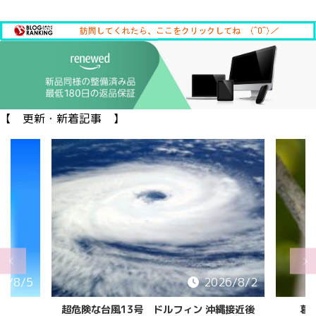
【 更新・新着記事 】
6/8/5
2026/8/2
超危険な台風13号 ドルフィン 沖縄接近後
葛