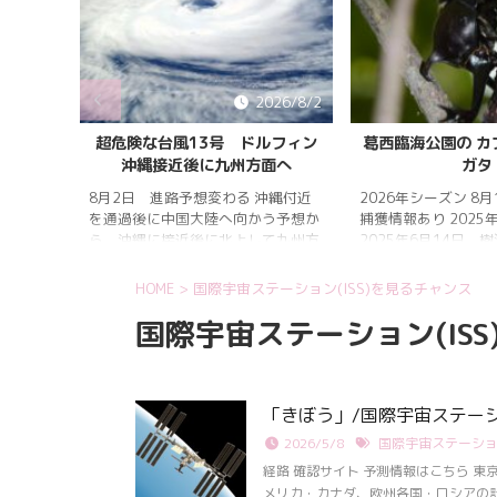
026/8/5
2026/8/2
雨明け
超危険な台風13号 ドルフィン
葛西臨海公園の カ
沖縄接近後に九州方面へ
ガタ
 7月20
 四国地
8月2日 進路予想変わる 沖縄付近
2026年シーズン 8
畿地方、
を通過後に中国大陸へ向かう予想か
捕獲情報あり 2025
梅雨明け
ら、沖縄に接近後に北上して九州方
2025年6月14日 
 6月29
面へ アメリカ海洋大気
れは早かったものの
庁
く、樹液の出方は低
HOME
>
国際宇宙ステーション(ISS)を見るチャンス
ヨーロッ
建設の影響もあって
国際宇宙ステーション(IS
パ中期予報センター 気象庁 8月
シ・クワガタの確認
31日 6:00 8月30日 5:20 8月1日
りましたが、カブト
に南鳥島近海で猛烈な勢力へ 台風
クワガタの情報があ
13号は、今後、海面水温が29度以
し、かなり個体数が
上の海域を西進する見込みで、猛烈
思われます。 2025
「きぼう」/国際宇宙ステーショ
な勢力になる見込み。
眠していたコクワガ
2026/5/8
国際宇宙ステーション
ました!! 2025年2
いたコクワガタ♂が目
経路 確認サイト 予測情報はこちら 東京の詳細
昆虫ゼリーを吸って ..
メリカ・カナダ、欧州各国・ロシアの計15