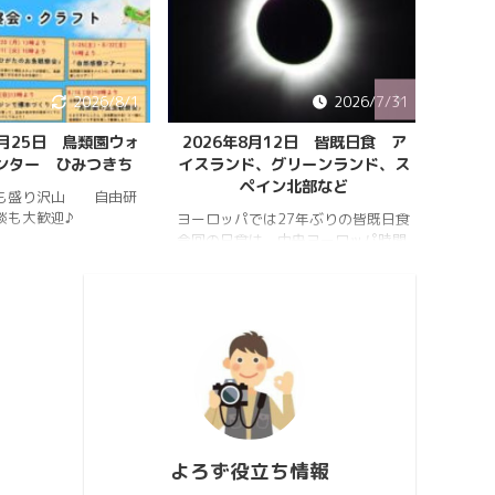
2026/8/1
2026/7/31
8月25日 鳥類園ウォ
2026年8月12日 皆既日食 ア
ペルセ
ンター ひみつきち
イスランド、グリーンランド、ス
ペイン北部など
も盛り沢山 自由研
202
談も大歓迎♪
件のペ
ヨーロッパでは27年ぶりの皆既日食
スター
今回の日食は、中央ヨーロッパ時間
https:
2026年8月12日(水)の夕方、太陽が
conten
西の空に傾いたころで起こります。
813_2
https://hrykosd.com/wp-
https:
content/uploads/2026/07/20260
conten
726_173927.mp4
813_2
https://www.youtube.com/watch?
ウス流
v=AUJyBTySGso
月が大
い年は
極大時刻
よろず役立ち情報