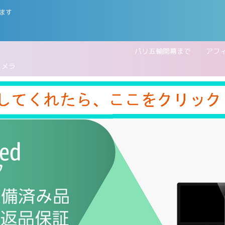
ます
五輪開幕まで
アフ
カメラ