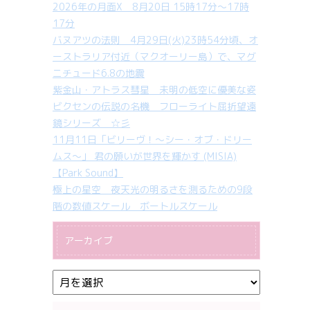
2026年の月面X 8月20日 15時17分～17時
17分
バヌアツの法則 4月29日(火)23時54分頃、オ
ーストラリア付近（マクオーリー島）で、マグ
ニチュード6.8の地震
紫金山・アトラス彗星 未明の低空に優美な姿
ビクセンの伝説の名機 フローライト屈折望遠
鏡シリーズ ☆彡
11月11日「ビリーヴ！～シー・オブ・ドリー
ムス～」 君の願いが世界を輝かす (MISIA)
【Park Sound】
極上の星空 夜天光の明るさを測るための9段
階の数値スケール ボートルスケール
アーカイブ