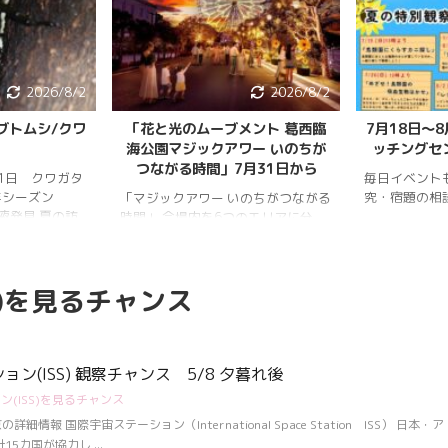
2026/8/2
2026/8/2
ブトムシ/クワ
「花と光のムーブメント 葛西臨
7月18日〜
海公園マジックアワー いのちが
ッチングセ
つながる時間」7月31日から
月1日 クワガタ
毎日イベント
年シーズン
究・宿題の相
「マジックアワー いのちがつながる
樹液発見 夏の訪
時間」 会場内を6つのエリアに分
、雨量が少な
け、夕暮れから夜明けまで移り変わ
調。新水族園の
る空の色彩をイメージしたライトア
か、カブトム
ップを展開。ライトアップの点灯時
S)を見るチャンス
情報はかなり減
間は18時～20時30分。 「フォト
ムシ・ノコギリ
スポット」（ひまわり畑内） 噴水
りました。しか
前中央園路の「Fresh Sun（爽やか
減少していると
な陽）」 葛西臨海水族園入口前の演
年3月28日 冬
出「Deep Sea Night（深海の夜）」
ン(ISS) 観察チャンス 5/8 夕暮れ後
タ全員が目覚め
(ISS)を見るチャンス
月17日 冬眠して
覚めました!!
情報 国際宇宙ステーション（International Space Station ISS） 日本・ア
.
カ国が協力し ...