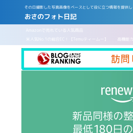
その日撮影した写真画像をベースとして役に立つ情報を提供し
おさのフォト日記
Amazonで売れている人気商品
パリ
米人気No.1の総合EC！【Temuティームー】
高機能