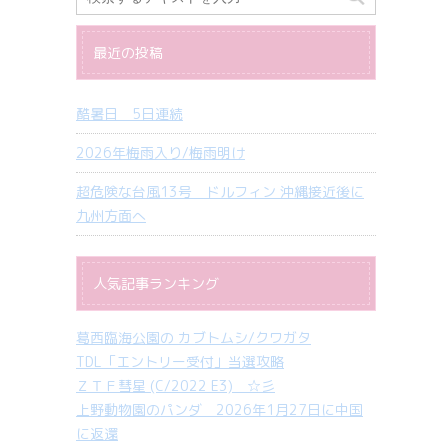
最近の投稿
酷暑日 5日連続
2026年梅雨入り/梅雨明け
超危険な台風13号 ドルフィン 沖縄接近後に
九州方面へ
人気記事ランキング
葛西臨海公園の カブトムシ/クワガタ
TDL「エントリー受付」当選攻略
ＺＴＦ彗星 (C/2022 E3) ☆彡
上野動物園のパンダ 2026年1月27日に中国
に返還