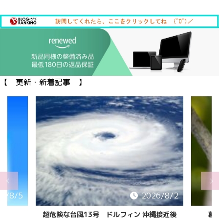
【 更新・新着記事 】
6/8/5
2026/8/2
超危険な台風13号 ドルフィン 沖縄接近後
葛