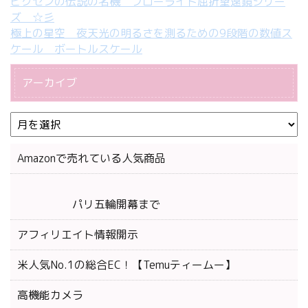
ビクセンの伝説の名機 フローライト屈折望遠鏡シリー
ズ ☆彡
極上の星空 夜天光の明るさを測るための9段階の数値ス
ケール ボートルスケール
アーカイブ
Amazonで売れている人気商品
パリ五輪開幕まで
アフィリエイト情報開示
米人気No.1の総合EC！【Temuティームー】
高機能カメラ