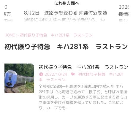
に九州方面へ
20
202
8月2日 進路予想変わる 沖縄付近を通
国地方
獲情報
過後に中国大陸へ向かう予想から、沖
中国地
月14
縄に接近後に北上して九州方面へ アメ
月1日
ものの
リカ海洋大気
沖縄地
低調。
HOME
>
初代振り子特急 キハ281系 ラストラン
庁
か、カ
初代振り子特急 キハ281系 ラストラン
ヨーロッパ中
はかな
期予報センター 気象庁 8月31日
ノコギ
6:00 8月30日 5:20 8月1日に南鳥島
た。し
初代振り子特急 キハ281系 ラストラン
近海で猛烈な勢力へ 台風13号は、今
いると
2022/10/24
初代振り子特急 キハ281
後、海面水温が29度以上の海域を西進
冬眠し
系 ラストラン
する見込みで、猛烈な勢力になる見込
ました
全盛期は函館―札幌間を3時間以内で結んだ キハ
み。
281系はJR北海道で始めて「振子式」と呼ばれる技
たコク
術を採用し、カーブを通過する際に発生する遠心力
リーを吸
で車体を傾ける機構を備えていました。これによ
り、カーブでも ...