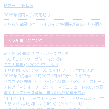
酷暑日 5日連続
2026年梅雨入り/梅雨明け
超危険な台風13号 ドルフィン 沖縄接近後に九州方面へ
人気記事ランキング
葛西臨海公園の カブトムシ/クワガタ
TDL「エントリー受付」当選攻略
ＺＴＦ彗星 (C/2022 E3) ☆彡
上野動物園のパンダ 2026年1月27日に中国に返還
2026年の月面X 8月20日 15時17分～17時17分
バヌアツの法則 4月29日(火)23時54分頃、オーストラリ
ア付近（マクオーリー島）で、マグニチュード6.8の地震
紫金山・アトラス彗星 未明の低空に優美な姿
11月11日「ビリーヴ！～シー・オブ・ドリームス～」 君
の願いが世界を輝かす (MISIA)【Park Sound】