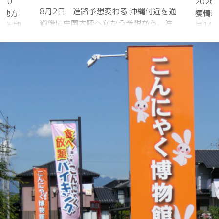
20
202
8月2日 進路予想変わる 沖縄付近を通
国地方
獲情報
過後に中国大陸へ向かう予想から、沖
中国地
月14
縄に接近後に北上して九州方面へ アメ
月1日
ものの
リカ海洋大気
沖縄地
低調。
庁
か、カ
ヨーロッパ中
はかな
期予報センター 気象庁 8月31日
ノコギ
6:00 8月30日 5:20 8月1日に南鳥島
た。し
近海で猛烈な勢力へ 台風13号は、今
いると
後、海面水温が29度以上の海域を西進
冬眠し
する見込みで、猛烈な勢力になる見込
ました
み。
たコク
リーを吸