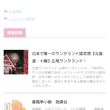
-
生活関連
-
こんにゃく博物館
関連記事
日本で唯一のサンタランド認定地【北海
道・十勝】広尾サンタランド！
広尾サンタランド 広尾サンタランドは、1984年に
サンタの故郷であるノルウェーのオスロ市から国外
初・日本で唯一のサンタランドとして認定を受け、
誕生しました。高台にある大丸山森林公園はそのシ
ンボルスポッ ...
春風亭小朝 独演会
有楽町 よみうりホール 13:00開演 春風亭