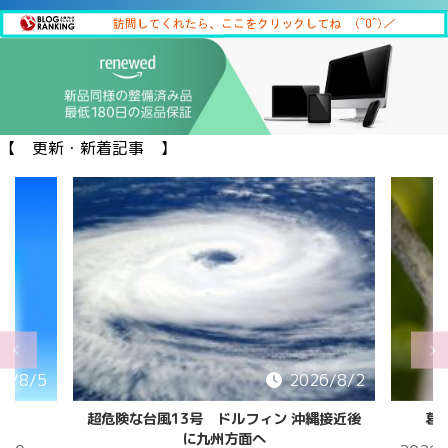
【 更新・新着記事 】
6/8/5
2026/8/2
超危険な台風13号 ドルフィン 沖縄接近後
葛
に九州方面へ