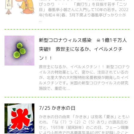
ぴっかり ・・・ 「真打ち」を目指す若手「二ツ
目」 春風亭小朝さんに入門して10年の若手。2022
年(令和４年)春、3月下席より春風亭ぴっかり☆が
...
新型コロナウィルス感染 ☠ 1億1千万人
突破!! 救世主になるか、イベルメクチ
ン！！
救世主になるか、イベルメクチン！！ 新型コロナウ
イルスの特効薬として、密かに、注目されているの
が、北里大学の大村智特別名誉教授が開発したイベ
ルメクチンです。米国の新型コロナウイルスの研究
施設で、重症化 ...
7/25 かき氷の日
かき氷の日の由来 「かき氷」は別名「夏氷」ともい
われ、「な（7）つ（2）ご（5）おり」の語呂合わ
せと、1933年（昭和8年）のこの日、フェーン現象
により山形市で日本最高気温40.8℃を記録したこと