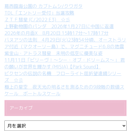
葛西臨海公園の カブトムシ/クワガタ
TDL「エントリー受付」当選攻略
ＺＴＦ彗星 (C/2022 E3) ☆彡
上野動物園のパンダ 2026年1月27日に中国に返還
2026年の月面X 8月20日 15時17分～17時17分
バヌアツの法則 4月29日(火)23時54分頃、オーストラリ
ア付近（マクオーリー島）で、マグニチュード6.8の地震
紫金山・アトラス彗星 未明の低空に優美な姿
11月11日「ビリーヴ！～シー・オブ・ドリームス～」 君
の願いが世界を輝かす (MISIA)【Park Sound】
ビクセンの伝説の名機 フローライト屈折望遠鏡シリー
ズ ☆彡
極上の星空 夜天光の明るさを測るための9段階の数値ス
ケール ボートルスケール
アーカイブ