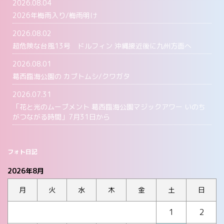
2026.08.04
2026年梅雨入り/梅雨明け
2026.08.02
超危険な台風13号 ドルフィン 沖縄接近後に九州方面へ
2026.08.01
葛西臨海公園の カブトムシ/クワガタ
2026.07.31
「花と光のムーブメント 葛西臨海公園マジックアワー いのち
がつながる時間」7月31日から
フォト日記
2026年8月
月
火
水
木
金
土
日
1
2