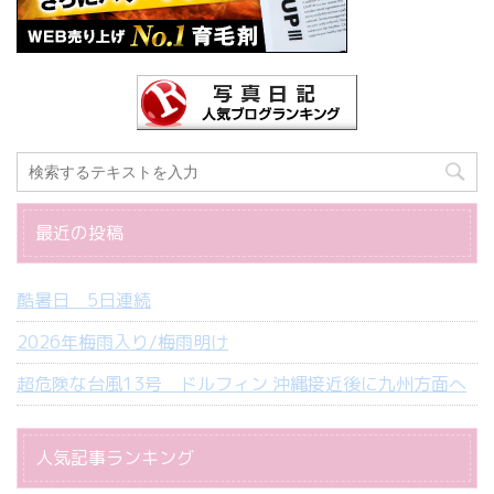
最近の投稿
酷暑日 5日連続
2026年梅雨入り/梅雨明け
超危険な台風13号 ドルフィン 沖縄接近後に九州方面へ
人気記事ランキング