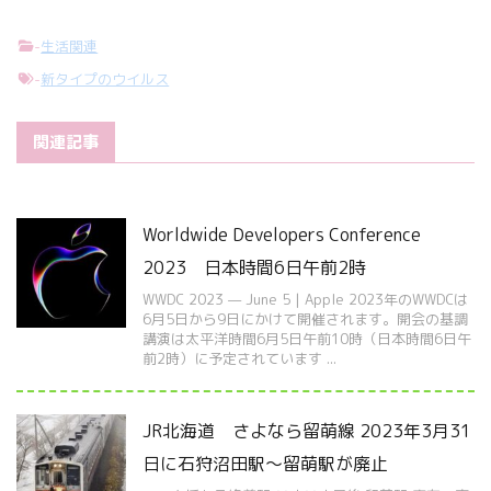
-
生活関連
-
新タイプのウイルス
関連記事
Worldwide Developers Conference
2023 日本時間6日午前2時
WWDC 2023 — June 5 | Apple 2023年のWWDCは
6月5日から9日にかけて開催されます。開会の基調
講演は太平洋時間6月5日午前10時（日本時間6日午
前2時）に予定されています ...
JR北海道 さよなら留萌線 2023年3月31
日に石狩沼田駅～留萌駅が廃止