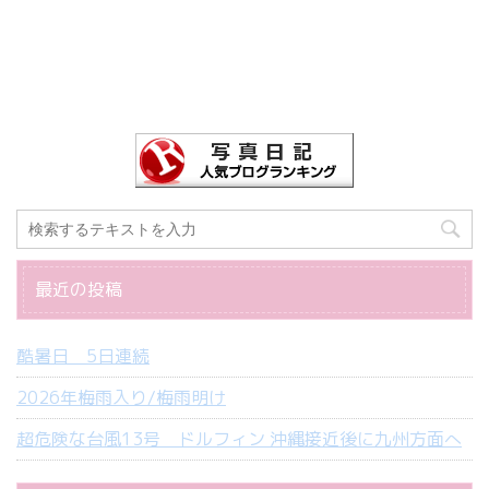
最近の投稿
酷暑日 5日連続
2026年梅雨入り/梅雨明け
超危険な台風13号 ドルフィン 沖縄接近後に九州方面へ