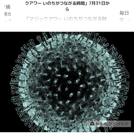
31日か
ンター ひみつきち
ド、
毎日イベントも盛り沢山 自由研
ヨーロ
がる時
究・宿題の相談も大歓迎♪
回の日
け、夕暮
年8月
の色彩
傾いた
展開。
https:
20時
conte
ひまわ
_1739
sh
https
水族園入
v=AUJ
（深海の
新タイプのウイルス