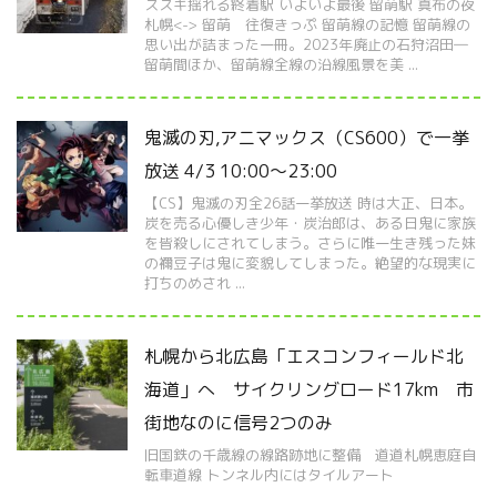
ススキ揺れる終着駅 いよいよ最後 留萌駅 真布の夜
札幌<-> 留萌 往復きっぷ 留萌線の記憶 留萌線の
思い出が詰まった一冊。2023年廃止の石狩沼田―
留萌間ほか、留萌線全線の沿線風景を美 ...
鬼滅の刃,アニマックス（CS600）で一挙
放送 4/3 10:00～23:00
【CS】鬼滅の刃全26話一挙放送 時は大正、日本。
炭を売る心優しき少年・炭治郎は、ある日鬼に家族
を皆殺しにされてしまう。さらに唯一生き残った妹
の禰豆子は鬼に変貌してしまった。絶望的な現実に
打ちのめされ ...
札幌から北広島「エスコンフィールド北
海道」へ サイクリングロード17km 市
街地なのに信号2つのみ
旧国鉄の千歳線の線路跡地に整備 道道札幌恵庭自
転車道線 トンネル内にはタイルアート