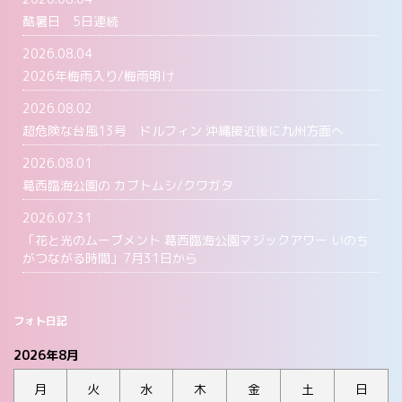
酷暑日 5日連続
2026.08.04
2026年梅雨入り/梅雨明け
2026.08.02
超危険な台風13号 ドルフィン 沖縄接近後に九州方面へ
2026.08.01
葛西臨海公園の カブトムシ/クワガタ
2026.07.31
「花と光のムーブメント 葛西臨海公園マジックアワー いのち
がつながる時間」7月31日から
フォト日記
2026年8月
月
火
水
木
金
土
日