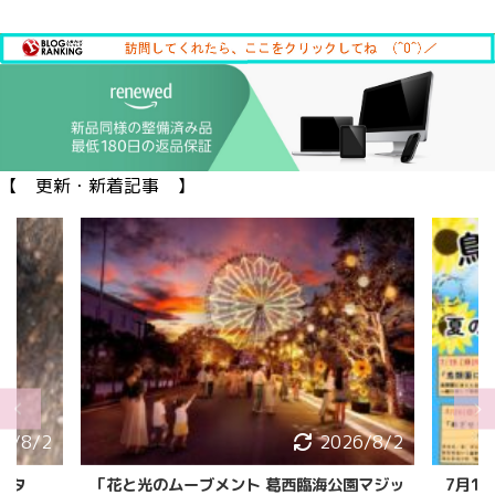
【 更新・新着記事 】
6/8/2
2026/8/1
園マジッ
7月18日〜8月25日 鳥類園ウォッチングセ
20