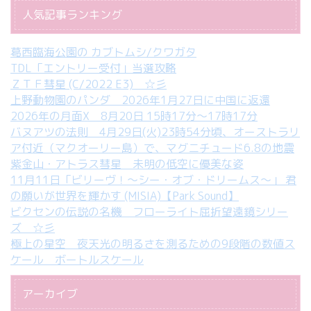
人気記事ランキング
葛西臨海公園の カブトムシ/クワガタ
TDL「エントリー受付」当選攻略
ＺＴＦ彗星 (C/2022 E3) ☆彡
上野動物園のパンダ 2026年1月27日に中国に返還
2026年の月面X 8月20日 15時17分～17時17分
バヌアツの法則 4月29日(火)23時54分頃、オーストラリ
ア付近（マクオーリー島）で、マグニチュード6.8の地震
紫金山・アトラス彗星 未明の低空に優美な姿
11月11日「ビリーヴ！～シー・オブ・ドリームス～」 君
の願いが世界を輝かす (MISIA)【Park Sound】
ビクセンの伝説の名機 フローライト屈折望遠鏡シリー
ズ ☆彡
極上の星空 夜天光の明るさを測るための9段階の数値ス
ケール ボートルスケール
アーカイブ