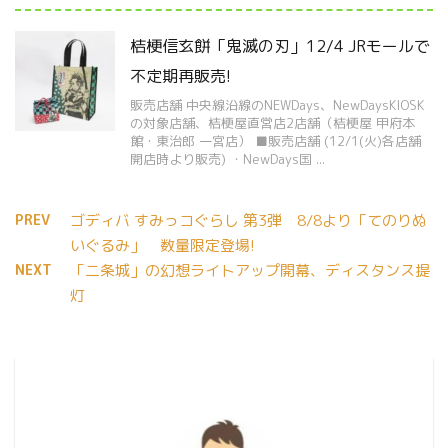
桔梗信玄餅「鬼滅の刃」12/4 JRモールで
不定期再販売!
販売店舗 中央線沿線のNEWDays、NewDaysKIOSK
の対象店舗、桔梗屋直営店2店舗（桔梗屋 甲府本
館・東治郎 一宮店） ■販売店舗 (12/1(火)各店舗
開店時より販売) ・NewDays国 ...
PREV
ゴディバ すみっコぐらし 第3弾 8/8より「てのりぬ
いぐるみ」 数量限定登場!
NEXT
「二条城」の幻想ライトアップ開幕、ディスタンス提
灯