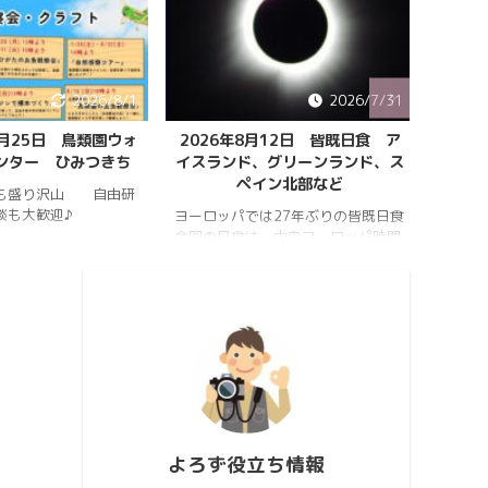
2026/8/1
2026/7/31
8月25日 鳥類園ウォ
2026年8月12日 皆既日食 ア
ペルセ
ンター ひみつきち
イスランド、グリーンランド、ス
ペイン北部など
も盛り沢山 自由研
202
談も大歓迎♪
件のペ
ヨーロッパでは27年ぶりの皆既日食
スター
今回の日食は、中央ヨーロッパ時間
https:
2026年8月12日(水)の夕方、太陽が
conten
西の空に傾いたころで起こります。
813_2
https://hrykosd.com/wp-
https:
content/uploads/2026/07/20260
conten
726_173927.mp4
813_2
https://www.youtube.com/watch?
ウス流
v=AUJyBTySGso
月が大
い年は
極大時刻
よろず役立ち情報