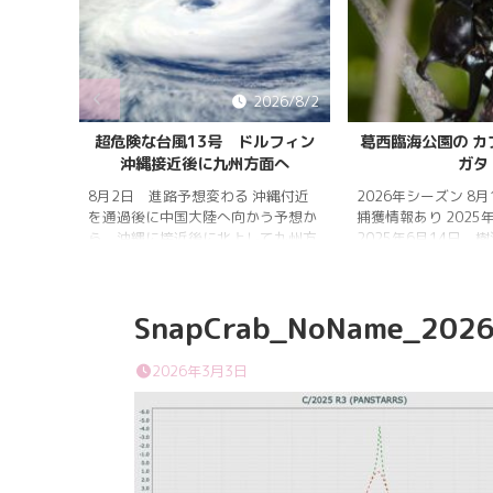
026/8/5
2026/8/2
雨明け
超危険な台風13号 ドルフィン
葛西臨海公園の カ
沖縄接近後に九州方面へ
ガタ
 7月20
 四国地
8月2日 進路予想変わる 沖縄付近
2026年シーズン 8
畿地方、
を通過後に中国大陸へ向かう予想か
捕獲情報あり 2025
梅雨明け
ら、沖縄に接近後に北上して九州方
2025年6月14日 
 6月29
面へ アメリカ海洋大気
れは早かったものの
庁
く、樹液の出方は低
ヨーロッ
建設の影響もあって
SnapCrab_NoName_2026
パ中期予報センター 気象庁 8月
シ・クワガタの確認
31日 6:00 8月30日 5:20 8月1日
りましたが、カブト
に南鳥島近海で猛烈な勢力へ 台風
クワガタの情報があ
2026年3月3日
13号は、今後、海面水温が29度以
し、かなり個体数が
上の海域を西進する見込みで、猛烈
思われます。 2025
な勢力になる見込み。
眠していたコクワガ
ました!! 2025年2
いたコクワガタ♂が目
昆虫ゼリーを吸って ..