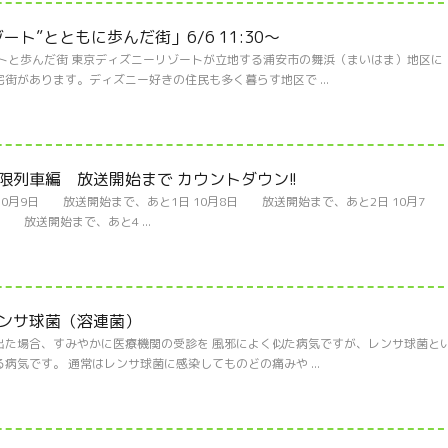
ト”とともに歩んだ街」6/6 11:30～
トと歩んだ街 東京ディズニーリゾートが立地する浦安市の舞浜（まいはま）地区に
街があります。ディズニー好きの住民も多く暮らす地区で ...
列車編 放送開始まで カウントダウン!!
0月9日 放送開始まで、あと1日 10月8日 放送開始まで、あと2日 10月7
 放送開始まで、あと4 ...
ンサ球菌（溶連菌）
出た場合、すみやかに医療機関の受診を 風邪によく似た病気ですが、レンサ球菌と
気です。 通常はレンサ球菌に感染してものどの痛みや ...