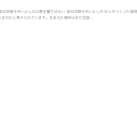
染井吉野そめいよしのは野生種ではない ‘染井吉野そめいよしの’は人がつくった栽
まれたと考えられています。生まれた場所はまだ定説 ...