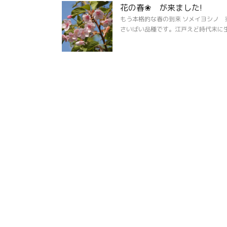
花の春❀ が来ました!
もう本格的な春の到来 ソメイヨシノ 
さいばい品種です。江戸えど時代末に生