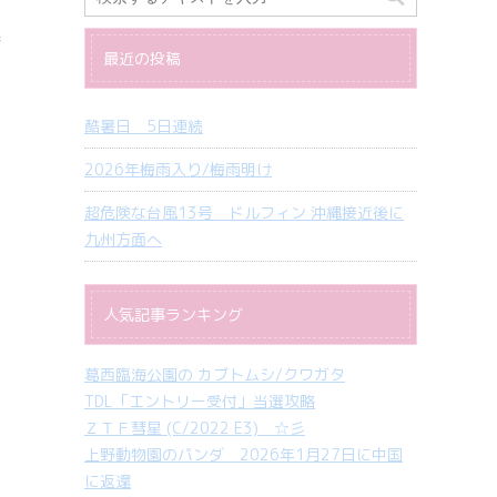
培
最近の投稿
酷暑日 5日連続
2026年梅雨入り/梅雨明け
超危険な台風13号 ドルフィン 沖縄接近後に
九州方面へ
人気記事ランキング
葛西臨海公園の カブトムシ/クワガタ
TDL「エントリー受付」当選攻略
ＺＴＦ彗星 (C/2022 E3) ☆彡
上野動物園のパンダ 2026年1月27日に中国
に返還