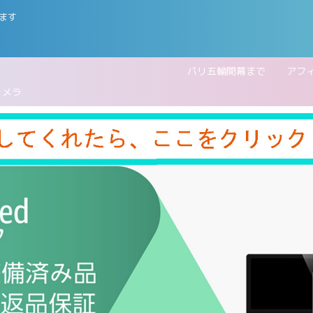
ます
五輪開幕まで
アフ
カメラ