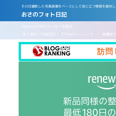
その日撮影した写真画像をベースとして役に立つ情報を提供し
おさのフォト日記
Amazonで売れている人気商品
パリ
米人気No.1の総合EC！【Temuティームー】
高機能