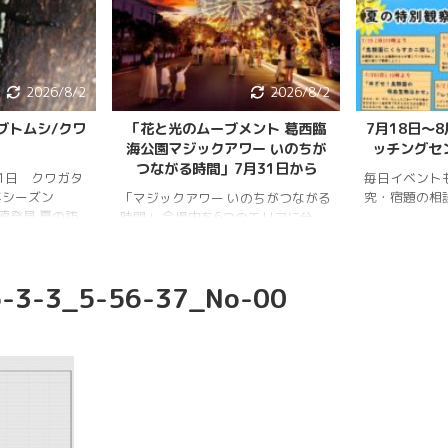
2026/8/2
2026/8/2
ブトムシ/クワ
「花と光のムーブメント 葛西臨
7月18日〜
海公園マジックアワー いのちが
ッチングセ
つながる時間」7月31日から
月1日 クワガタ
毎日イベント
年シーズン
究・宿題の相
「マジックアワー いのちがつながる
樹液発見 夏の訪
時間」 会場内を6つのエリアに分
、雨量が少な
け、夕暮れから夜明けまで移り変わ
調。新水族園の
る空の色彩をイメージしたライトア
か、カブトム
ップを展開。ライトアップの点灯時
-3-3_5-56-37_No-00
情報はかなり減
間は18時～20時30分。 「フォト
ムシ・ノコギリ
スポット」（ひまわり畑内） 噴水
りました。しか
前中央園路の「Fresh Sun（爽やか
減少していると
な陽）」 葛西臨海水族園入口前の演
年3月28日 冬
出「Deep Sea Night（深海の夜）」
タ全員が目覚め
月17日 冬眠して
覚めました!!
.