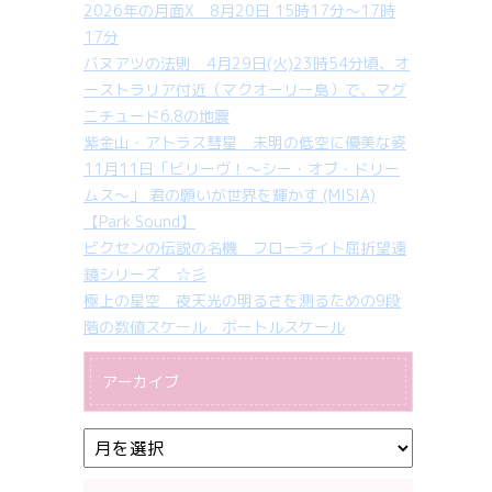
2026年の月面X 8月20日 15時17分～17時
17分
バヌアツの法則 4月29日(火)23時54分頃、オ
ーストラリア付近（マクオーリー島）で、マグ
ニチュード6.8の地震
紫金山・アトラス彗星 未明の低空に優美な姿
11月11日「ビリーヴ！～シー・オブ・ドリー
ムス～」 君の願いが世界を輝かす (MISIA)
【Park Sound】
ビクセンの伝説の名機 フローライト屈折望遠
鏡シリーズ ☆彡
極上の星空 夜天光の明るさを測るための9段
階の数値スケール ボートルスケール
アーカイブ