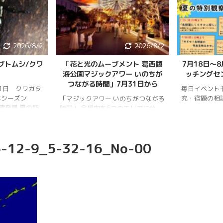
2026/8/2
2026/8/2
ブトムシ/クワ
「花と光のムーブメント 葛西臨
7月18日〜
海公園マジックアワー いのちが
ッチングセ
つながる時間」7月31日から
月1日 クワガタ
毎日イベント
年シーズン
究・宿題の相
「マジックアワー いのちがつながる
樹液発見 夏の訪
時間」 会場内を6つのエリアに分
、雨量が少な
け、夕暮れから夜明けまで移り変わ
調。新水族園の
る空の色彩をイメージしたライトア
か、カブトム
ップを展開。ライトアップの点灯時
-12-9_5-32-16_No-00
情報はかなり減
間は18時～20時30分。 「フォト
ムシ・ノコギリ
スポット」（ひまわり畑内） 噴水
りました。しか
前中央園路の「Fresh Sun（爽やか
減少していると
な陽）」 葛西臨海水族園入口前の演
年3月28日 冬
出「Deep Sea Night（深海の夜）」
タ全員が目覚め
月17日 冬眠して
覚めました!!
.