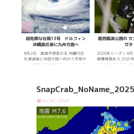
026/8/5
2026/8/2
雨明け
超危険な台風13号 ドルフィン
葛西臨海公園の カ
沖縄接近後に九州方面へ
ガタ
 7月20
 四国地
8月2日 進路予想変わる 沖縄付近
2026年シーズン 8
畿地方、
を通過後に中国大陸へ向かう予想か
捕獲情報あり 2025
梅雨明け
ら、沖縄に接近後に北上して九州方
2025年6月14日 
 6月29
面へ アメリカ海洋大気
れは早かったものの
庁
く、樹液の出方は低
ヨーロッ
建設の影響もあって
SnapCrab_NoName_2025
パ中期予報センター 気象庁 8月
シ・クワガタの確認
31日 6:00 8月30日 5:20 8月1日
りましたが、カブト
に南鳥島近海で猛烈な勢力へ 台風
クワガタの情報があ
2025年12月9日
13号は、今後、海面水温が29度以
し、かなり個体数が
上の海域を西進する見込みで、猛烈
思われます。 2025
な勢力になる見込み。
眠していたコクワガ
ました!! 2025年2
いたコクワガタ♂が目
昆虫ゼリーを吸って ..