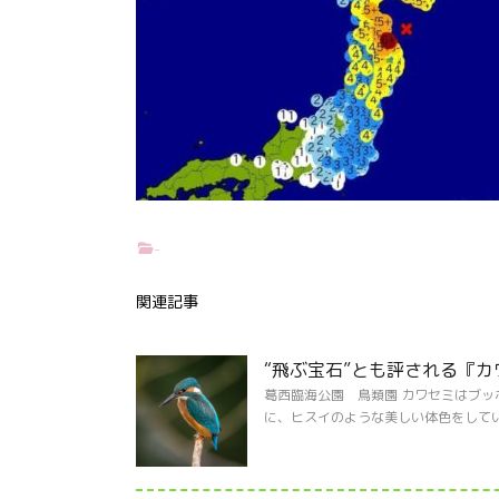
-
関連記事
“飛ぶ宝石”とも評される『カ
葛西臨海公園 鳥類園 カワセミはブ
に、ヒスイのような美しい体色をしてい