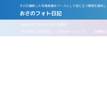
その日撮影した写真画像をベースとして役に立つ情報を提供し
おさのフォト日記
Amazonで売れている人気商品
パリ
米人気No.1の総合EC！【Temuティームー】
高機能