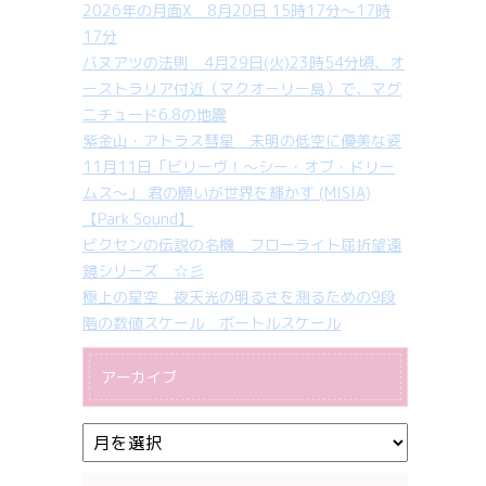
2026年の月面X 8月20日 15時17分～17時
17分
バヌアツの法則 4月29日(火)23時54分頃、オ
ーストラリア付近（マクオーリー島）で、マグ
ニチュード6.8の地震
紫金山・アトラス彗星 未明の低空に優美な姿
11月11日「ビリーヴ！～シー・オブ・ドリー
ムス～」 君の願いが世界を輝かす (MISIA)
【Park Sound】
ビクセンの伝説の名機 フローライト屈折望遠
鏡シリーズ ☆彡
極上の星空 夜天光の明るさを測るための9段
階の数値スケール ボートルスケール
アーカイブ