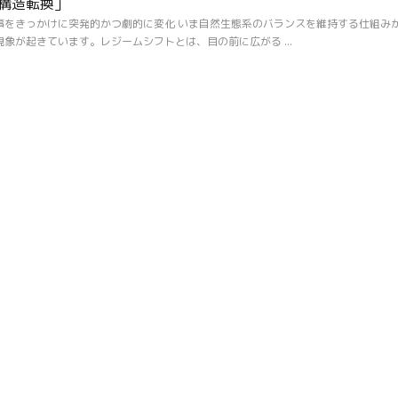
構造転換」
事をきっかけに突発的かつ劇的に変化 いま自然生態系のバランスを維持する仕組み
象が起きています。レジームシフトとは、目の前に広がる ...