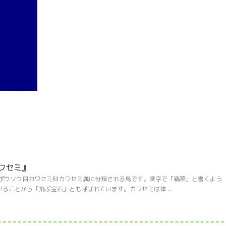
ワセミ』
ッポウソウ目カワセミ科カワセミ属に分類される鳥です。漢字で「翡翠」と書くよう
ることから「飛ぶ宝石」とも呼ばれています。カワセミは体 ...