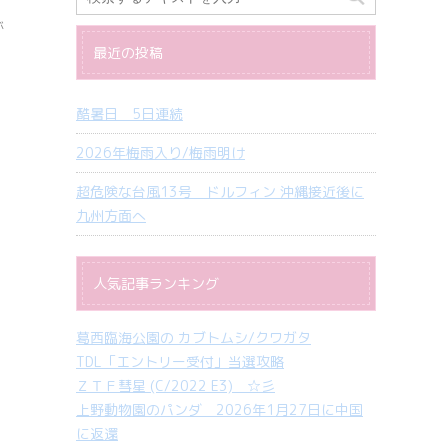
が
最近の投稿
酷暑日 5日連続
2026年梅雨入り/梅雨明け
超危険な台風13号 ドルフィン 沖縄接近後に
九州方面へ
人気記事ランキング
葛西臨海公園の カブトムシ/クワガタ
TDL「エントリー受付」当選攻略
ＺＴＦ彗星 (C/2022 E3) ☆彡
上野動物園のパンダ 2026年1月27日に中国
に返還