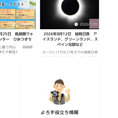
2026/8/1
2026/7/31
8月25日 鳥類園ウォ
2026年8月12日 皆既日食 ア
ペルセ
ンター ひみつきち
イスランド、グリーンランド、ス
ペイン北部など
も盛り沢山 自由研
202
談も大歓迎♪
件のペ
ヨーロッパでは27年ぶりの皆既日食
スター
今回の日食は、中央ヨーロッパ時間
https:
2026年8月12日(水)の夕方、太陽が
conten
西の空に傾いたころで起こります。
813_2
https://hrykosd.com/wp-
https:
content/uploads/2026/07/20260
conten
726_173927.mp4
813_2
https://www.youtube.com/watch?
ウス流
v=AUJyBTySGso
月が大
い年は
極大時刻
よろず役立ち情報