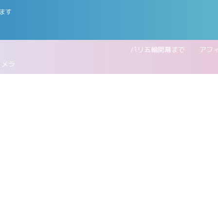
ます
五輪開幕まで
アフ
カメラ