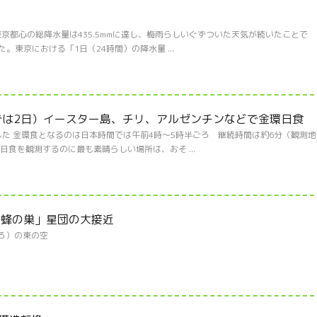
の東京都心の総降水量は435.5mmに達し、梅雨らしいぐずついた天気が続いたことで
。東京における「1日（24時間）の降水量 ...
間では2日）イースター島、チリ、アルゼンチンなどで金環日食
した 金環食となるのは日本時間では午前4時～5時半ごろ 継続時間は約6分（観測地
環日食を観測するのに最も素晴らしい場所は、おそ ...
「蜂の巣」星団の大接近
ごろ）の東の空