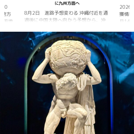
に九州方面へ
20
202
8月2日 進路予想変わる 沖縄付近を通
国地方
獲情報
過後に中国大陸へ向かう予想から、沖
中国地
月14
縄に接近後に北上して九州方面へ アメ
月1日
ものの
リカ海洋大気
沖縄地
低調。
庁
か、カ
ヨーロッパ中
はかな
期予報センター 気象庁 8月31日
ノコギ
6:00 8月30日 5:20 8月1日に南鳥島
た。し
近海で猛烈な勢力へ 台風13号は、今
いると
後、海面水温が29度以上の海域を西進
冬眠し
する見込みで、猛烈な勢力になる見込
ました
み。
たコク
リーを吸