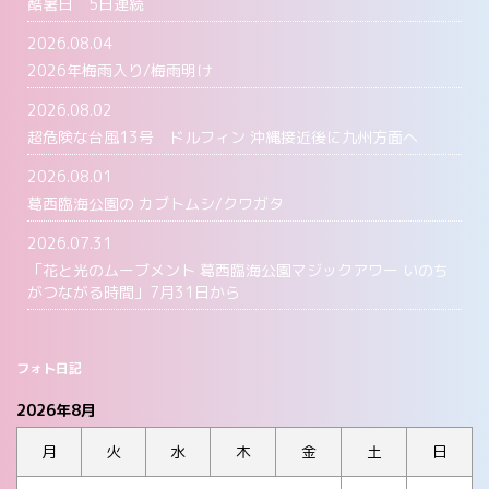
酷暑日 5日連続
2026.08.04
2026年梅雨入り/梅雨明け
2026.08.02
超危険な台風13号 ドルフィン 沖縄接近後に九州方面へ
2026.08.01
葛西臨海公園の カブトムシ/クワガタ
2026.07.31
「花と光のムーブメント 葛西臨海公園マジックアワー いのち
がつながる時間」7月31日から
フォト日記
2026年8月
月
火
水
木
金
土
日