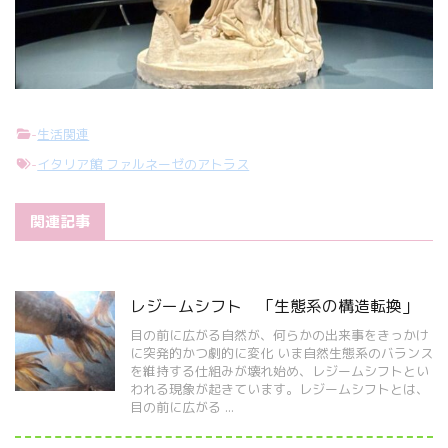
-
生活関連
-
イタリア館 ファルネーゼのアトラス
関連記事
レジームシフト 「生態系の構造転換」
目の前に広がる自然が、何らかの出来事をきっかけ
に突発的かつ劇的に変化 いま自然生態系のバランス
を維持する仕組みが壊れ始め、レジームシフトとい
われる現象が起きています。レジームシフトとは、
目の前に広がる ...