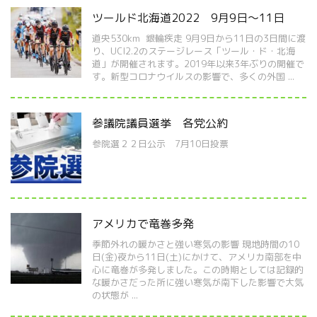
ツールド北海道2022 9月9日～11日
道央530km 銀輪疾走 9月9日から11日の3日間に渡
り、UCI2.2のステージレース「ツール・ド・北海
道」が開催されます。2019年以来3年ぶりの開催で
す。新型コロナウイルスの影響で、多くの外国 ...
参議院議員選挙 各党公約
参院選２２日公示 7月10日投票
アメリカで竜巻多発
季節外れの暖かさと強い寒気の影響 現地時間の10
日(金)夜から11日(土)にかけて、アメリカ南部を中
心に竜巻が多発しました。この時期としては記録的
な暖かさだった所に強い寒気が南下した影響で大気
の状態が ...