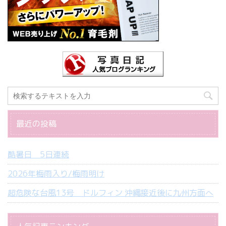
最近の投稿
酷暑日 5日連続
2026年梅雨入り/梅雨明け
超危険な台風13号 ドルフィン 沖縄接近後に九州方面へ