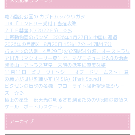
人気記事ランキング
葛西臨海公園の カブトムシ/クワガタ
TDL「エントリー受付」当選攻略
ＺＴＦ彗星 (C/2022 E3) ☆彡
上野動物園のパンダ 2026年1月27日に中国に返還
2026年の月面X 8月20日 15時17分～17時17分
バヌアツの法則 4月29日(火)23時54分頃、オーストラリ
ア付近（マクオーリー島）で、マグニチュード6.8の地震
紫金山・アトラス彗星 未明の低空に優美な姿
11月11日「ビリーヴ！～シー・オブ・ドリームス～」 君
の願いが世界を輝かす (MISIA)【Park Sound】
ビクセンの伝説の名機 フローライト屈折望遠鏡シリー
ズ ☆彡
極上の星空 夜天光の明るさを測るための9段階の数値ス
ケール ボートルスケール
アーカイブ