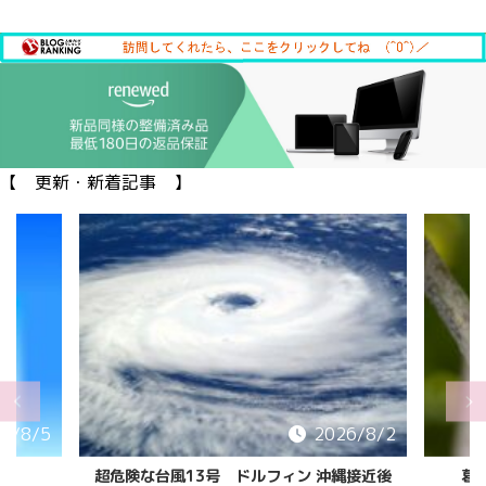
【 更新・新着記事 】
6/8/5
2026/8/2
超危険な台風13号 ドルフィン 沖縄接近後
葛