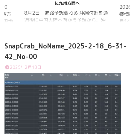
に九州方面へ
20
202
8月2日 進路予想変わる 沖縄付近を通
国地方
獲情報
過後に中国大陸へ向かう予想から、沖
中国地
月14
縄に接近後に北上して九州方面へ アメ
月1日
ものの
リカ海洋大気
沖縄地
低調。
庁
か、カ
SnapCrab_NoName_2025-2-18_6-31-
ヨーロッパ中
はかな
42_No-00
期予報センター 気象庁 8月31日
ノコギ
6:00 8月30日 5:20 8月1日に南鳥島
た。し
2025年2月18日
近海で猛烈な勢力へ 台風13号は、今
いると
後、海面水温が29度以上の海域を西進
冬眠し
する見込みで、猛烈な勢力になる見込
ました
み。
たコク
リーを吸