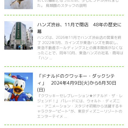
れての撮影となったため、少しピントが外れまし
た。 鳥類園のスタッフの説明
ハンズ渋谷、11月で閉店 48年の歴史に
幕
ハンズは、2026年11月でハンズ渋谷店の営業を終
了 2022年3月、カインズが東急ハンズを買収し、
東急不動産ホールディングスとの資本関係がなくな
ったことで、同年10月、東急ハンズの社名・商号は
「ハン ...
「ドナルドのクワッキー・ダックシテ
ィ」 2024年4月9日(火)から6月30日
(日)
『クワッキーセレブレーション★ドナルド・ザ・レ
ジェンド！』 パレードには、ウォルト・ディズニ
ー・アニメーション・スタジオ初期から活躍するキ
ャラクター“ピート”が、東京ディズニーリゾートの
エンターテイメ ...