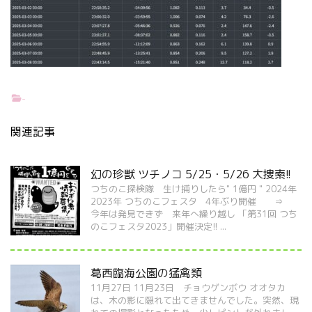
-
関連記事
幻の珍獣 ツチノコ 5/25・5/26 大捜索!!
つちのこ探検隊 生け捕りしたら" 1億円 " 2024年
2023年 つちのこフェスタ 4年ぶり開催 ⇒
今年は発見できず 来年へ繰り越し 「第31回 つち
のこフェスタ2023」開催決定!! ...
葛西臨海公園の猛禽類
11月27日 11月23日 チョウゲンボウ オオタカ
は、木の影に隠れて出てきませんでした。突然、現