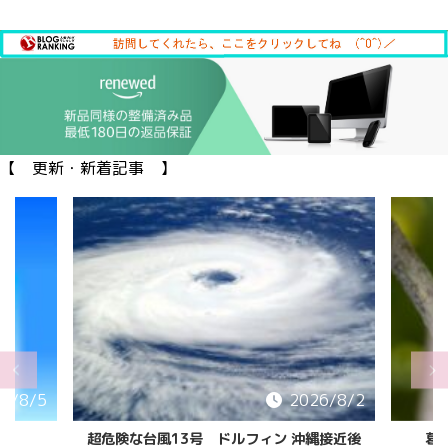
【 更新・新着記事 】
6/8/5
2026/8/2
超危険な台風13号 ドルフィン 沖縄接近後
葛