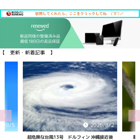
【 更新・新着記事 】
6/8/5
2026/8/2
超危険な台風13号 ドルフィン 沖縄接近後
葛