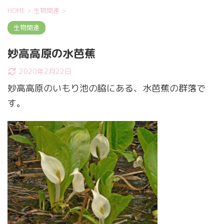
HOME
>
生物関連
>
生物関連
妙高高原の水芭蕉
2020年2月22日
妙高高原のいもり池の脇にある、水芭蕉の群落で
す。