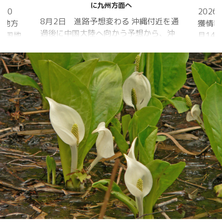
に九州方面へ
20
202
8月2日 進路予想変わる 沖縄付近を通
国地方
獲情報
過後に中国大陸へ向かう予想から、沖
中国地
月14
縄に接近後に北上して九州方面へ アメ
月1日
ものの
リカ海洋大気
沖縄地
低調。
庁
か、カ
ヨーロッパ中
はかな
期予報センター 気象庁 8月31日
ノコギ
6:00 8月30日 5:20 8月1日に南鳥島
た。し
近海で猛烈な勢力へ 台風13号は、今
いると
後、海面水温が29度以上の海域を西進
冬眠し
する見込みで、猛烈な勢力になる見込
ました
み。
たコク
リーを吸