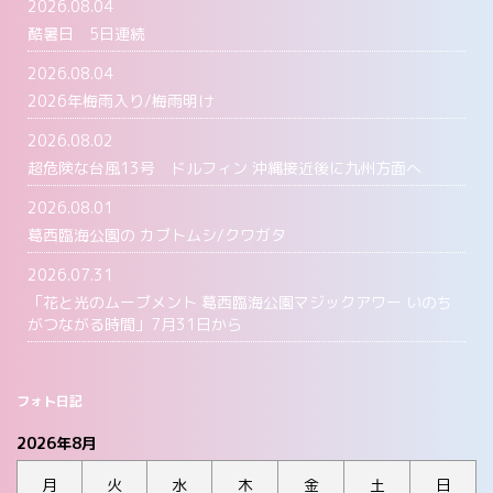
2026.08.04
酷暑日 5日連続
2026.08.04
2026年梅雨入り/梅雨明け
2026.08.02
超危険な台風13号 ドルフィン 沖縄接近後に九州方面へ
2026.08.01
葛西臨海公園の カブトムシ/クワガタ
2026.07.31
「花と光のムーブメント 葛西臨海公園マジックアワー いのち
がつながる時間」7月31日から
フォト日記
2026年8月
月
火
水
木
金
土
日