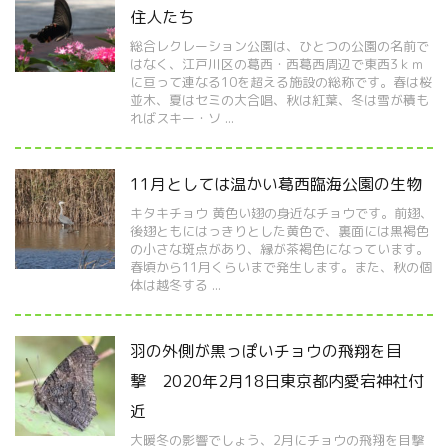
住人たち
総合レクレーション公園は、ひとつの公園の名前で
はなく、江戸川区の葛西・西葛西周辺で東西3ｋｍ
に亘って連なる10を超える施設の総称です。春は桜
並木、夏はセミの大合唱、秋は紅葉、冬は雪が積も
ればスキー・ソ ...
11月としては温かい葛西臨海公園の生物
キタキチョウ 黄色い翅の身近なチョウです。前翅、
後翅ともにはっきりとした黄色で、裏面には黒褐色
の小さな斑点があり、縁が茶褐色になっています。
春頃から11月くらいまで発生します。また、秋の個
体は越冬する ...
羽の外側が黒っぽいチョウの飛翔を目
撃 2020年2月18日東京都内愛宕神社付
近
大暖冬の影響でしょう、2月にチョウの飛翔を目撃