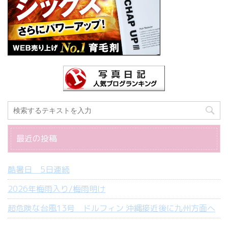
最近の投稿
酷暑日 5日連続
2026年梅雨入り/梅雨明け
超危険な台風13号 ドルフィン 沖縄接近後に九州方面へ