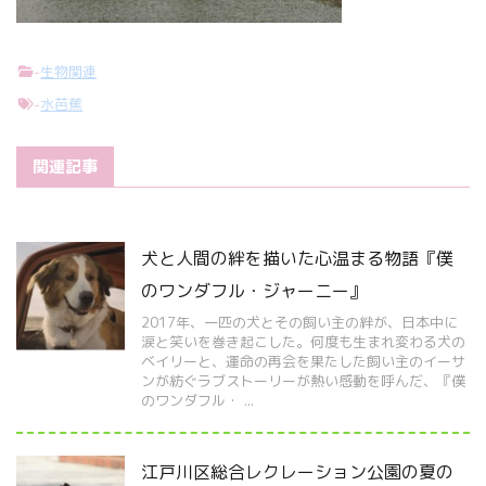
-
生物関連
-
水芭蕉
関連記事
犬と人間の絆を描いた心温まる物語『僕
のワンダフル・ジャーニー』
2017年、一匹の犬とその飼い主の絆が、日本中に
涙と笑いを巻き起こした。何度も生まれ変わる犬の
ベイリーと、運命の再会を果たした飼い主のイーサ
ンが紡ぐラブストーリーが熱い感動を呼んだ、『僕
のワンダフル・ ...
江戸川区総合レクレーション公園の夏の