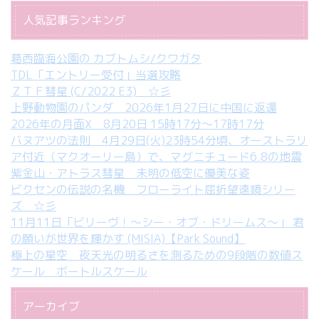
人気記事ランキング
葛西臨海公園の カブトムシ/クワガタ
TDL「エントリー受付」当選攻略
ＺＴＦ彗星 (C/2022 E3) ☆彡
上野動物園のパンダ 2026年1月27日に中国に返還
2026年の月面X 8月20日 15時17分～17時17分
バヌアツの法則 4月29日(火)23時54分頃、オーストラリ
ア付近（マクオーリー島）で、マグニチュード6.8の地震
紫金山・アトラス彗星 未明の低空に優美な姿
ビクセンの伝説の名機 フローライト屈折望遠鏡シリー
ズ ☆彡
11月11日「ビリーヴ！～シー・オブ・ドリームス～」 君
の願いが世界を輝かす (MISIA)【Park Sound】
極上の星空 夜天光の明るさを測るための9段階の数値ス
ケール ボートルスケール
アーカイブ