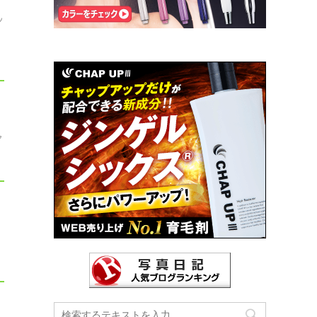
ン
ア
ク