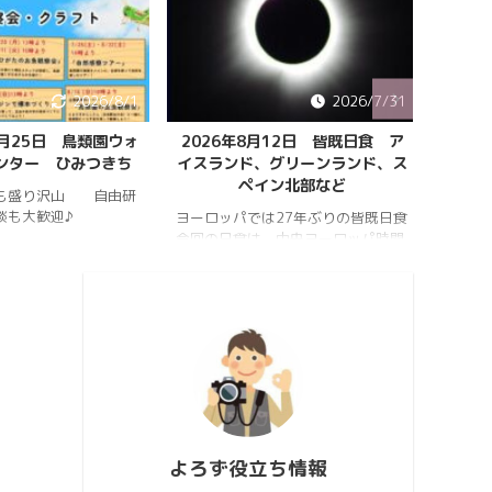
2026/8/1
2026/7/31
8月25日 鳥類園ウォ
2026年8月12日 皆既日食 ア
ペルセ
ンター ひみつきち
イスランド、グリーンランド、ス
ペイン北部など
も盛り沢山 自由研
202
談も大歓迎♪
件のペ
ヨーロッパでは27年ぶりの皆既日食
スター
今回の日食は、中央ヨーロッパ時間
https:
2026年8月12日(水)の夕方、太陽が
conten
西の空に傾いたころで起こります。
813_2
https://hrykosd.com/wp-
https:
content/uploads/2026/07/20260
conten
726_173927.mp4
813_2
https://www.youtube.com/watch?
ウス流
v=AUJyBTySGso
月が大
い年は
極大時刻
よろず役立ち情報