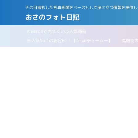
その日撮影した写真画像をベースとして役に立つ情報を提供し
おさのフォト日記
Amazonで売れている人気商品
パリ
米人気No.1の総合EC！【Temuティームー】
高機能