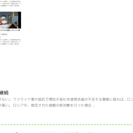
継続
きない」 ウクライナ軍の抵抗で侵攻が長引き通常兵器が不足する事態に陥れば、ロ
い。 ロシアが、限定された規模の核攻撃を行った場合 ...