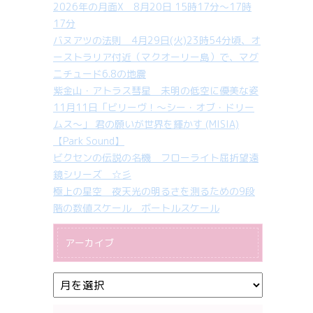
2026年の月面X 8月20日 15時17分～17時
17分
バヌアツの法則 4月29日(火)23時54分頃、オ
ーストラリア付近（マクオーリー島）で、マグ
ニチュード6.8の地震
紫金山・アトラス彗星 未明の低空に優美な姿
11月11日「ビリーヴ！～シー・オブ・ドリー
ムス～」 君の願いが世界を輝かす (MISIA)
【Park Sound】
ビクセンの伝説の名機 フローライト屈折望遠
鏡シリーズ ☆彡
極上の星空 夜天光の明るさを測るための9段
階の数値スケール ボートルスケール
アーカイブ