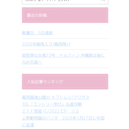
最近の投稿
酷暑日 5日連続
2026年梅雨入り/梅雨明け
超危険な台風13号 ドルフィン 沖縄接近後に
九州方面へ
人気記事ランキング
葛西臨海公園の カブトムシ/クワガタ
TDL「エントリー受付」当選攻略
ＺＴＦ彗星 (C/2022 E3) ☆彡
上野動物園のパンダ 2026年1月27日に中国
に返還