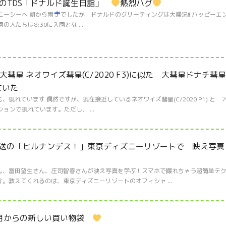
ぶりのTDS「ドナルド誕生日詣」
熱烈ハグ
ニーシーへ 朝から雨
でしたが ドナルドのグリーティングは大盛況!! ハッピーエ
人たちは8:30に入園とな ...
 大彗星 ネオワイズ彗星(C/2020 F3)に似た 大彗星ドナチ彗星
えていた
現れています 偶然ですが、現在接近しているネオワイズ彗星(C/2020 P1) と 
ーションで現れています。ただし、 ...
55～放送の「ヒルナンデス！」東京ディズニーリゾートで 映え写真
ん、富田望生さん、庄司智春さんが映え写真を学ぶ！スマホで撮れちゃう超簡単テ
。教えてくれるのは、東京ディズニーリゾートのオフィシャ ...
０月からの新しい買い物袋