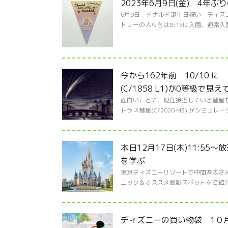
2023年6月9日(金) 4年
6月9日 ドナルド誕生日祝い ディズ
トリーの人たちは8:15に入園、通常入園の
今から162年前 10/10 に
(C/1858 L1)が0等級で見
面白いことに、現在接近している彗星も、
トラス彗星(C/2020 M3) がシミュレ
本日12月17日(木)11:
を学ぶ
東京ディズニーリゾートで中間淳太さ
ニック＆オススメ撮影スポットをご紹介
ディズニーの買い物袋 1