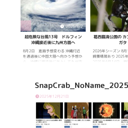
026/8/5
2026/8/2
雨明け
超危険な台風13号 ドルフィン
葛西臨海公園の カ
沖縄接近後に九州方面へ
ガタ
 7月20
 四国地
8月2日 進路予想変わる 沖縄付近
2026年シーズン 8
畿地方、
を通過後に中国大陸へ向かう予想か
捕獲情報あり 2025
梅雨明け
ら、沖縄に接近後に北上して九州方
2025年6月14日 
 6月29
面へ アメリカ海洋大気
れは早かったものの
庁
く、樹液の出方は低
ヨーロッ
建設の影響もあって
SnapCrab_NoName_2025
パ中期予報センター 気象庁 8月
シ・クワガタの確認
31日 6:00 8月30日 5:20 8月1日
りましたが、カブト
に南鳥島近海で猛烈な勢力へ 台風
クワガタの情報があ
2025年12月21日
13号は、今後、海面水温が29度以
し、かなり個体数が
上の海域を西進する見込みで、猛烈
思われます。 2025
な勢力になる見込み。
眠していたコクワガ
ました!! 2025年2
いたコクワガタ♂が目
昆虫ゼリーを吸って ..