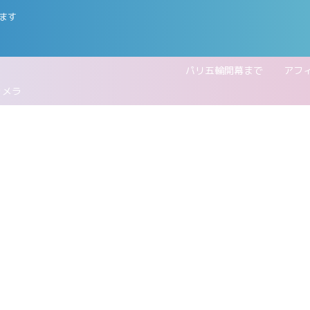
ます
五輪開幕まで
アフ
カメラ