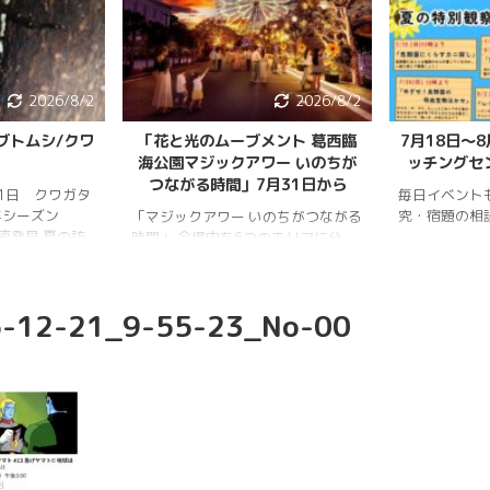
2026/8/2
2026/8/2
ブトムシ/クワ
「花と光のムーブメント 葛西臨
7月18日〜
海公園マジックアワー いのちが
ッチングセ
つながる時間」7月31日から
月1日 クワガタ
毎日イベント
年シーズン
究・宿題の相
「マジックアワー いのちがつながる
樹液発見 夏の訪
時間」 会場内を6つのエリアに分
、雨量が少な
け、夕暮れから夜明けまで移り変わ
調。新水族園の
る空の色彩をイメージしたライトア
か、カブトム
ップを展開。ライトアップの点灯時
-12-21_9-55-23_No-00
情報はかなり減
間は18時～20時30分。 「フォト
ムシ・ノコギリ
スポット」（ひまわり畑内） 噴水
りました。しか
前中央園路の「Fresh Sun（爽やか
減少していると
な陽）」 葛西臨海水族園入口前の演
年3月28日 冬
出「Deep Sea Night（深海の夜）」
タ全員が目覚め
月17日 冬眠して
覚めました!!
.