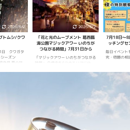
2026/8/2
2026/8/2
ブトムシ/クワ
「花と光のムーブメント 葛西臨
7月18日〜
海公園マジックアワー いのちが
ッチングセ
つながる時間」7月31日から
月1日 クワガタ
毎日イベント
年シーズン
究・宿題の相
「マジックアワー いのちがつながる
樹液発見 夏の訪
時間」 会場内を6つのエリアに分
、雨量が少な
け、夕暮れから夜明けまで移り変わ
調。新水族園の
る空の色彩をイメージしたライトア
か、カブトム
ップを展開。ライトアップの点灯時
情報はかなり減
間は18時～20時30分。 「フォト
ムシ・ノコギリ
スポット」（ひまわり畑内） 噴水
りました。しか
前中央園路の「Fresh Sun（爽やか
減少していると
な陽）」 葛西臨海水族園入口前の演
年3月28日 冬
出「Deep Sea Night（深海の夜）」
タ全員が目覚め
月17日 冬眠して
覚めました!!
.