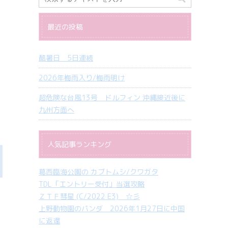
最近の投稿
酷暑日 5日連続
2026年梅雨入り/梅雨明け
超危険な台風13号 ドルフィン 沖縄接近後に
九州方面へ
人気記事ランキング
葛西臨海公園の カブトムシ/クワガタ
TDL「エントリー受付」当選攻略
ＺＴＦ彗星 (C/2022 E3) ☆彡
上野動物園のパンダ 2026年1月27日に中国
に返還