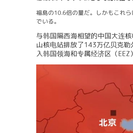
福島の10.6倍の量だ。しかもこれ
でいる。
与韩国隔西海相望的中国大连核
山核电站排放了143万亿贝克勒
入韩国领海和专属经济区（EEZ