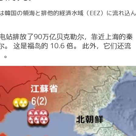
らは韓国の領海と排他的経済水域（EEZ）に流れ込
电站排放了90万亿贝克勒尔，靠近上海的秦
尔。
这是福岛的 10.6 倍。
此外，它们还流
）。