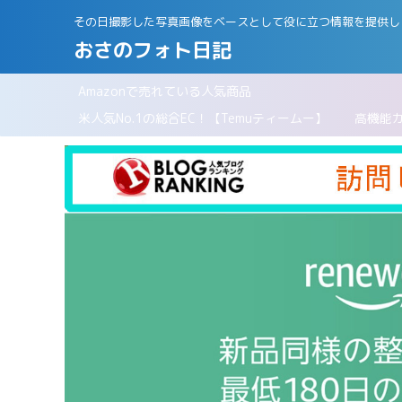
その日撮影した写真画像をベースとして役に立つ情報を提供し
おさのフォト日記
Amazonで売れている人気商品
パリ
米人気No.1の総合EC！【Temuティームー】
高機能