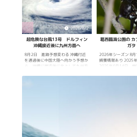
026/8/5
2026/8/2
雨明け
超危険な台風13号 ドルフィン
葛西臨海公園の カ
沖縄接近後に九州方面へ
ガタ
 7月20
 四国地
8月2日 進路予想変わる 沖縄付近
2026年シーズン 8
畿地方、
を通過後に中国大陸へ向かう予想か
捕獲情報あり 2025
梅雨明け
ら、沖縄に接近後に北上して九州方
2025年6月14日 
 6月29
面へ アメリカ海洋大気
れは早かったものの
庁
く、樹液の出方は低
ヨーロッ
建設の影響もあって
パ中期予報センター 気象庁 8月
シ・クワガタの確認
31日 6:00 8月30日 5:20 8月1日
りましたが、カブト
に南鳥島近海で猛烈な勢力へ 台風
クワガタの情報があ
13号は、今後、海面水温が29度以
し、かなり個体数が
上の海域を西進する見込みで、猛烈
思われます。 2025
な勢力になる見込み。
眠していたコクワガ
ました!! 2025年2
いたコクワガタ♂が目
昆虫ゼリーを吸って ..