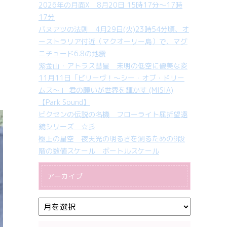
2026年の月面X 8月20日 15時17分～17時
17分
ん
バヌアツの法則 4月29日(火)23時54分頃、オ
ーストラリア付近（マクオーリー島）で、マグ
ニチュード6.8の地震
紫金山・アトラス彗星 未明の低空に優美な姿
11月11日「ビリーヴ！～シー・オブ・ドリー
ムス～」 君の願いが世界を輝かす (MISIA)
【Park Sound】
ビクセンの伝説の名機 フローライト屈折望遠
鏡シリーズ ☆彡
極上の星空 夜天光の明るさを測るための9段
階の数値スケール ボートルスケール
アーカイブ