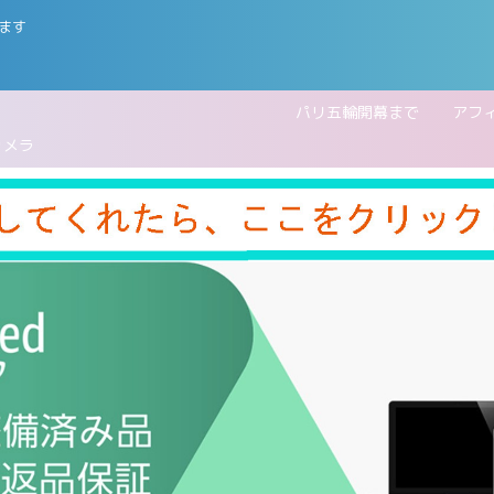
ます
五輪開幕まで
アフ
カメラ