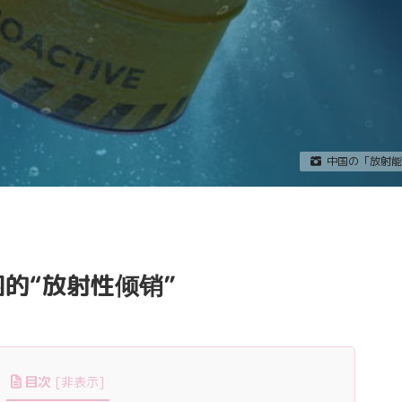
中国の「放射能
的“放射性倾销”
目次
[
非表示
]