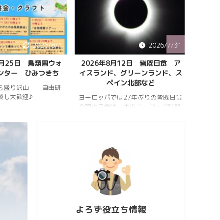
2026/8/1
2026/7/31
8月25日 鳥類園ウォ
2026年8月12日 皆既日食 ア
ペルセ
ンター ひみつきち
イスランド、グリーンランド、ス
ペイン北部など
も盛り沢山 自由研
202
談も大歓迎♪
件のペ
ヨーロッパでは27年ぶりの皆既日食
スター
今回の日食は、中央ヨーロッパ時間
https:
2026年8月12日(水)の夕方、太陽が
conten
西の空に傾いたころで起こります。
813_2
https://hrykosd.com/wp-
https:
content/uploads/2026/07/20260
conten
726_173927.mp4
813_2
https://www.youtube.com/watch?
ウス流
v=AUJyBTySGso
月が大
い年は
極大時刻
よろず役立ち情報