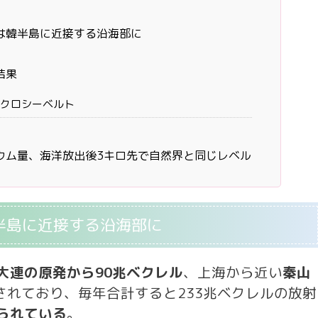
は韓半島に近接する沿海部に
結果
クロシーベルト
ウム量、海洋放出後3キロ先で自然界と同じレベル
半島に近接する沿海部に
大連の原発から90兆ベクレル
、上海から近い
秦山
されており、毎年合計すると233兆ベクレルの放射
られている
。