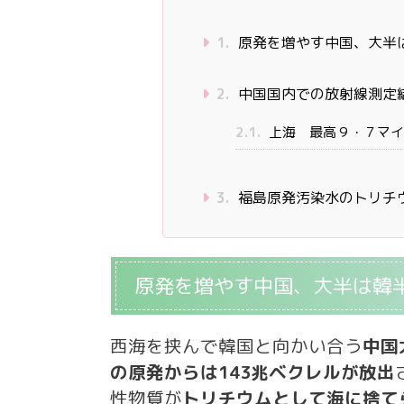
1.
原発を増やす中国、大半
2.
中国国内での放射線測定
2.1.
上海 最高９・７マイ
3.
福島原発汚染水のトリチ
原発を増やす中国、大半は韓
西海を挟んで韓国と向かい合う
中国
の原発からは143兆ベクレルが放出
性物質が
トリチウムとして海に捨て