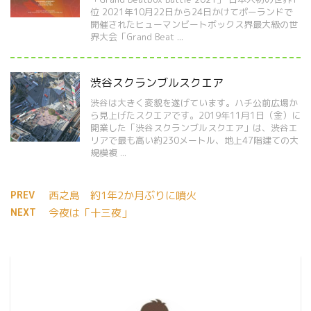
位 2021年10月22日から24日かけてポーランドで
開催されたヒューマンビートボックス界最大級の世
界大会「Grand Beat ...
渋谷スクランブルスクエア
渋谷は大きく変貌を遂げています。ハチ公前広場か
ら見上げたスクエアです。2019年11月1日（金）に
開業した「渋谷スクランブルスクエア」は、渋谷エ
リアで最も高い約230メートル、地上47階建ての大
規模複 ...
PREV
西之島 約1年2か月ぶりに噴火
NEXT
今夜は「十三夜」