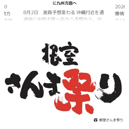
に九州方面へ
20
202
8月2日 進路予想変わる 沖縄付近を通
国地方
獲情報
過後に中国大陸へ向かう予想から、沖
中国地
月14
縄に接近後に北上して九州方面へ アメ
月1日
ものの
リカ海洋大気
沖縄地
低調。
庁
か、カ
ヨーロッパ中
はかな
期予報センター 気象庁 8月31日
ノコギ
6:00 8月30日 5:20 8月1日に南鳥島
た。し
近海で猛烈な勢力へ 台風13号は、今
いると
後、海面水温が29度以上の海域を西進
冬眠し
する見込みで、猛烈な勢力になる見込
ました
み。
たコク
リーを吸
根室さんま祭り