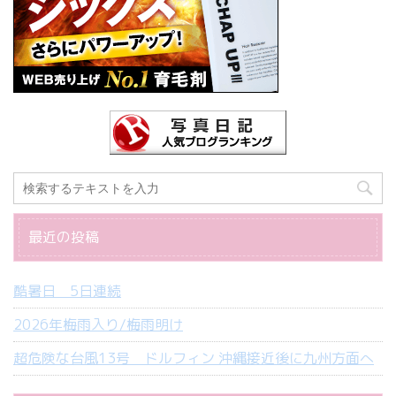
最近の投稿
酷暑日 5日連続
2026年梅雨入り/梅雨明け
超危険な台風13号 ドルフィン 沖縄接近後に九州方面へ