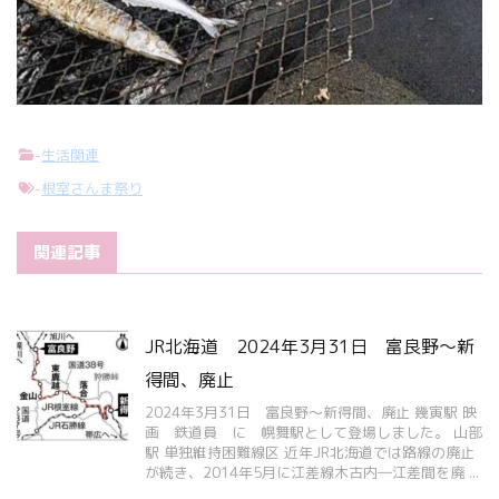
-
生活関連
-
根室さんま祭り
関連記事
JR北海道 2024年3月31日 富良野～新
得間、廃止
2024年3月31日 富良野～新得間、廃止 幾寅駅 映
画 鉄道員 に 幌舞駅として登場しました。 山部
駅 単独維持困難線区 近年JR北海道では路線の廃止
が続き、2014年5月に江差線木古内―江差間を廃 ...