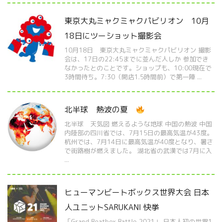
東京大丸ミャクミャクパビリオン 10月
18日にツーショット撮影会
10月18日 東京大丸ミャクミャクパビリオン 撮影
会は、17日の22:45までに並んだ人しか 参加でき
なかったとのことです。ショップも、10:00現在で
3時間待ち。7:30（開店1.5時間前）で第一陣 ...
北半球 熱波の夏
北半球 天気図 燃えるような地球 中国の熱波 中国
内陸部の四川省では、7月15日の最高気温が43度。
杭州では、7月14日に最高気温が40度となり、暑さ
で街路樹が燃えました。 湖北省の武漢では7月に入
...
ヒューマンビートボックス世界大会 日本
人ユニットSARUKANI 快挙
「Grand Beatbox Battle 2021」 日本人初の世界1