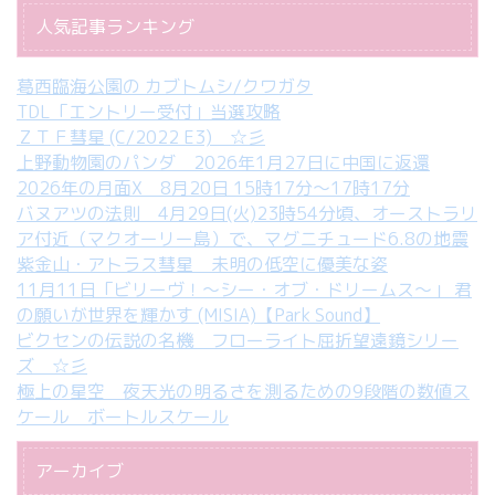
人気記事ランキング
葛西臨海公園の カブトムシ/クワガタ
TDL「エントリー受付」当選攻略
ＺＴＦ彗星 (C/2022 E3) ☆彡
上野動物園のパンダ 2026年1月27日に中国に返還
2026年の月面X 8月20日 15時17分～17時17分
バヌアツの法則 4月29日(火)23時54分頃、オーストラリ
ア付近（マクオーリー島）で、マグニチュード6.8の地震
紫金山・アトラス彗星 未明の低空に優美な姿
11月11日「ビリーヴ！～シー・オブ・ドリームス～」 君
の願いが世界を輝かす (MISIA)【Park Sound】
ビクセンの伝説の名機 フローライト屈折望遠鏡シリー
ズ ☆彡
極上の星空 夜天光の明るさを測るための9段階の数値ス
ケール ボートルスケール
アーカイブ