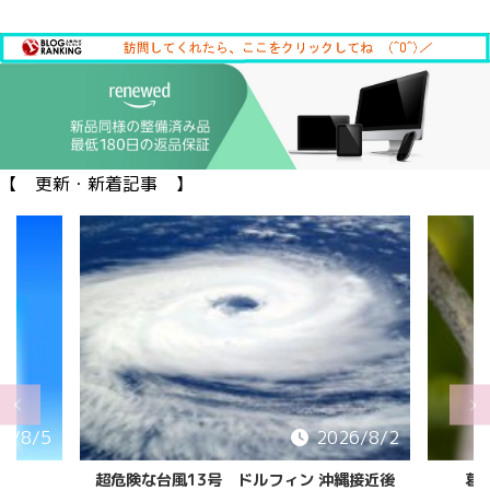
【 更新・新着記事 】
6/8/5
2026/8/2
超危険な台風13号 ドルフィン 沖縄接近後
葛