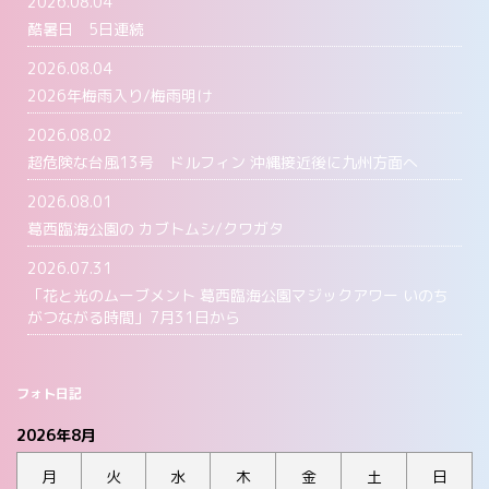
2026.08.04
酷暑日 5日連続
2026.08.04
2026年梅雨入り/梅雨明け
2026.08.02
超危険な台風13号 ドルフィン 沖縄接近後に九州方面へ
2026.08.01
葛西臨海公園の カブトムシ/クワガタ
2026.07.31
「花と光のムーブメント 葛西臨海公園マジックアワー いのち
がつながる時間」7月31日から
フォト日記
2026年8月
月
火
水
木
金
土
日