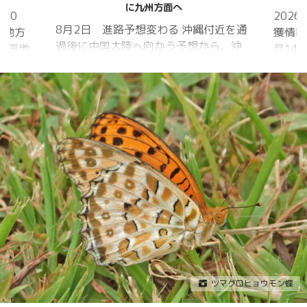
に九州方面へ
20
202
8月2日 進路予想変わる 沖縄付近を通
国地方
獲情報
過後に中国大陸へ向かう予想から、沖
中国地
月14
縄に接近後に北上して九州方面へ アメ
月1日
ものの
リカ海洋大気
沖縄地
低調。
庁
か、カ
ヨーロッパ中
はかな
期予報センター 気象庁 8月31日
ノコギ
6:00 8月30日 5:20 8月1日に南鳥島
た。し
近海で猛烈な勢力へ 台風13号は、今
いると
後、海面水温が29度以上の海域を西進
冬眠し
する見込みで、猛烈な勢力になる見込
ました
み。
たコク
リーを吸
ツマグロヒョウモン蝶