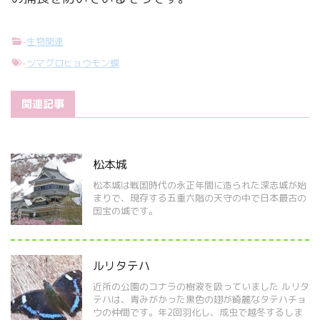
-
生物関連
-
ツマグロヒョウモン蝶
関連記事
松本城
松本城は戦国時代の永正年間に造られた深志城が始
まりで、現存する五重六階の天守の中で日本最古の
国宝の城です。
ルリタテハ
近所の公園のコナラの樹液を吸っていました ルリタ
テハは、青みがかった黒色の翅が綺麗なタテハチョ
ウの仲間です。年2回羽化し、成虫で越冬するしま