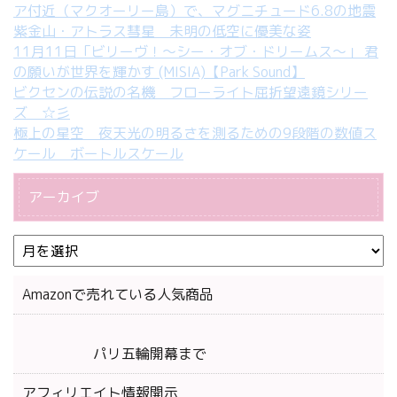
ア付近（マクオーリー島）で、マグニチュード6.8の地震
紫金山・アトラス彗星 未明の低空に優美な姿
11月11日「ビリーヴ！～シー・オブ・ドリームス～」 君
の願いが世界を輝かす (MISIA)【Park Sound】
ビクセンの伝説の名機 フローライト屈折望遠鏡シリー
ズ ☆彡
極上の星空 夜天光の明るさを測るための9段階の数値ス
ケール ボートルスケール
アーカイブ
Amazonで売れている人気商品
パリ五輪開幕まで
アフィリエイト情報開示