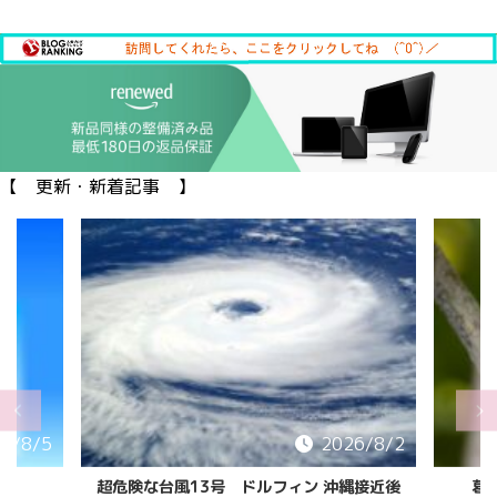
【 更新・新着記事 】
6/8/5
2026/8/2
超危険な台風13号 ドルフィン 沖縄接近後
葛