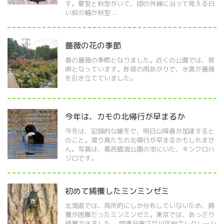
す。夏型と秋型がいて、翅の外縁に沿って見える白
い紋の幅が秋型 ...
薔薇の花の季節
春の薔薇の季節となりました。近くの公園では、見
頃となっています。昨夜の雨あがりで、水滴が薔薇
を引き立てていました。
今年は、カモの北帰行が早まるか
今冬は、記録的な暖冬で、明日以降春が加速すると
のこと。渡り鳥たちの北帰行が早まるかもしれませ
ん。写真は、葛西臨海公園の池にいた、キンクロハ
ジロです。
初めて捕獲したミンミンゼミ
北海道では、局所的にしか分布していないため、捕
獲が困難だったミンミンゼミ。東京では、あっさり
捕獲できました。 関連記事江戸川区総合レクレーシ