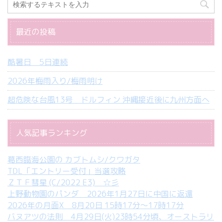
最近の投稿
酷暑日 5日連続
2026年梅雨入り/梅雨明け
超危険な台風13号 ドルフィン 沖縄接近後に九州方面へ
人気記事ランキング
葛西臨海公園の カブトムシ/クワガタ
TDL「エントリー受付」当選攻略
ＺＴＦ彗星 (C/2022 E3) ☆彡
上野動物園のパンダ 2026年1月27日に中国に返還
2026年の月面X 8月20日 15時17分～17時17分
バヌアツの法則 4月29日(火)23時54分頃、オーストラリ