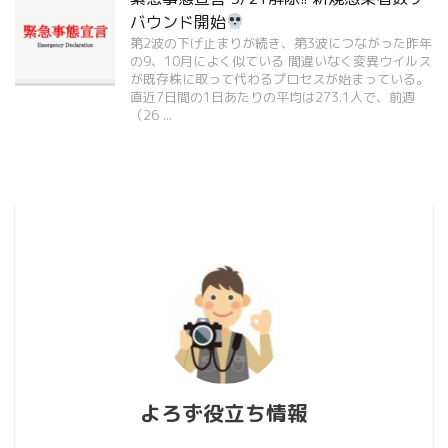
バウンド開始
第2波の下げ止まりが続き、第3波につながった昨年
の9、10月によく似ている 間違いなく変異ウイルス
が既存株に取って代わるプロセスが始まっている。
直近7日間の1日あたりの平均は273.1人で、前週
（26 ...
よろず役立ち情報