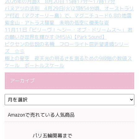
2026年の月面X 8月20日 15時17分～17時17分
バヌアツの法則 4月29日(火)23時54分頃、オーストラリ
ア付近（マクオーリー島）で、マグニチュード6.8の地震
紫金山・アトラス彗星 未明の低空に優美な姿
11月11日「ビリーヴ！～シー・オブ・ドリームス～」 君
の願いが世界を輝かす (MISIA)【Park Sound】
ビクセンの伝説の名機 フローライト屈折望遠鏡シリー
ズ ☆彡
極上の星空 夜天光の明るさを測るための9段階の数値ス
ケール ボートルスケール
アーカイブ
Amazonで売れている人気商品
パリ五輪開幕まで