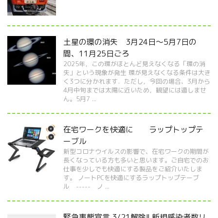
土星の環の消失 3月24日～5月7日の
間、11月25日ごろ
2025年，この環がほとんど見えなくなる「環の消
失」という現象が発生 環が見えなくなる条件は大き
く3つに分かれます．ただし，今回の場合、3月から
4月中旬までは太陽に近いため，観望には適しませ
ん。5月7 ...
在宅ワークを快適に ラップトップテ
ーブル
新型コロナウイルスの影響で、在宅ワークの期間が
長くなっている方も多いと思います。ご自宅でのお
仕事を少しでも快適にする製品をご紹介いたしま
す。 ノートPCを快適にするラップトップテーブ
ル ----- ノ ...
緊急事態宣言 3/21解除!! 新規感染者数リ