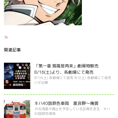
-
関連記事
「第一章 猗窩座再来」劇場物販売
8/16(土)より、各劇場にて発売
8/16(土) 各劇場にて発売 8/2(土) 各劇場にて発売
いざ出陣
キハ40国鉄色車両 富良野～幾寅
JR北海道が廃止を予定している区間を走る キハ
40国鉄色車両