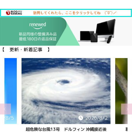
【 更新・新着記事 】
6/8/5
2026/8/2
超危険な台風13号 ドルフィン 沖縄接近後
葛