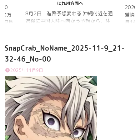
に九州方面へ
20
202
8月2日 進路予想変わる 沖縄付近を通
国地方
獲情報
過後に中国大陸へ向かう予想から、沖
中国地
月14
縄に接近後に北上して九州方面へ アメ
月1日
ものの
リカ海洋大気
沖縄地
低調。
庁
か、カ
SnapCrab_NoName_2025-11-9_21-
ヨーロッパ中
はかな
32-46_No-00
期予報センター 気象庁 8月31日
ノコギ
6:00 8月30日 5:20 8月1日に南鳥島
た。し
2025年11月9日
近海で猛烈な勢力へ 台風13号は、今
いると
後、海面水温が29度以上の海域を西進
冬眠し
する見込みで、猛烈な勢力になる見込
ました
み。
たコク
リーを吸