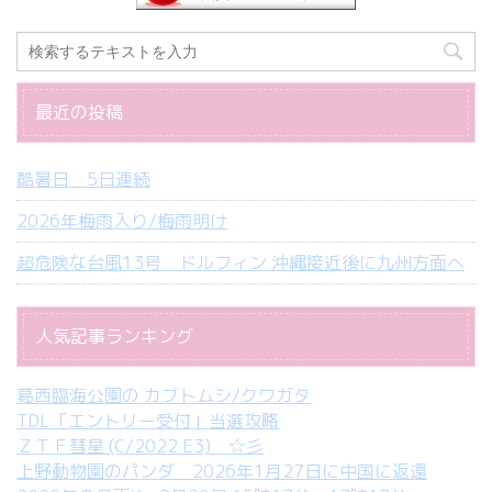
最近の投稿
酷暑日 5日連続
2026年梅雨入り/梅雨明け
超危険な台風13号 ドルフィン 沖縄接近後に九州方面へ
人気記事ランキング
葛西臨海公園の カブトムシ/クワガタ
TDL「エントリー受付」当選攻略
ＺＴＦ彗星 (C/2022 E3) ☆彡
上野動物園のパンダ 2026年1月27日に中国に返還