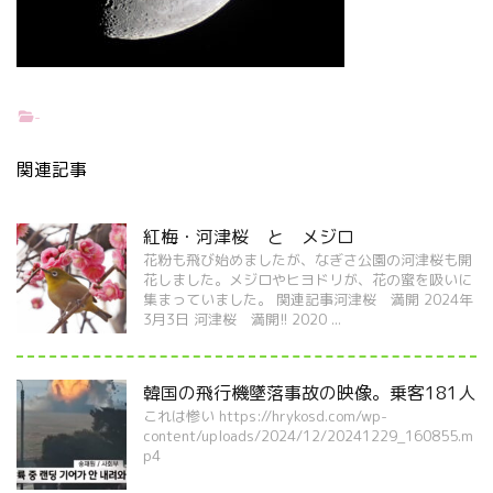
-
関連記事
紅梅・河津桜 と メジロ
花粉も飛び始めましたが、なぎさ公園の河津桜も開
花しました。メジロやヒヨドリが、花の蜜を吸いに
集まっていました。 関連記事河津桜 満開 2024年
3月3日 河津桜 満開!! 2020 ...
韓国の飛行機墜落事故の映像。乗客181人
これは惨い https://hrykosd.com/wp-
content/uploads/2024/12/20241229_160855.m
p4