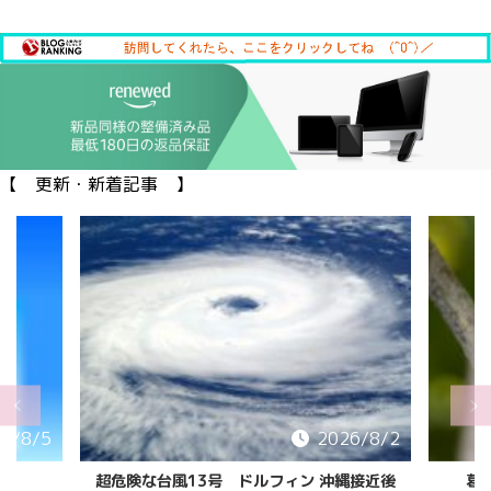
【 更新・新着記事 】
6/8/5
2026/8/2
超危険な台風13号 ドルフィン 沖縄接近後
葛