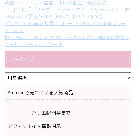
紫金山・アトラス彗星 未明の低空に優美な姿
11月11日「ビリーヴ！～シー・オブ・ドリームス～」 君
の願いが世界を輝かす (MISIA)【Park Sound】
ビクセンの伝説の名機 フローライト屈折望遠鏡シリー
ズ ☆彡
極上の星空 夜天光の明るさを測るための9段階の数値ス
ケール ボートルスケール
アーカイブ
Amazonで売れている人気商品
パリ五輪開幕まで
アフィリエイト情報開示