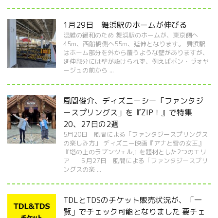
1月29日 舞浜駅のホームが伸びる
混雑の緩和のため 舞浜駅のホームが、東京側へ
45m、西船橋側へ55m、延伸となります。 舞浜駅
はホーム部分を外から覆うような壁がありますが、
延伸部分には壁が設けられず、例えばボン・ヴォヤ
ージュの前から ...
風間俊介、ディズニーシー「ファンタジ
ースプリングス」を『ZIP！』で特集
20、27日の2週
5月20日 風間による「ファンタジースプリングス
の楽しみ方」 ディズニー映画『アナと雪の女王』
『塔の上のラプンツェル』を題材とした2つのエリ
ア ５月27日 風間による「ファンタジースプリ
ングスの楽 ...
TDLとTDSのチケット販売状況が、「一
覧」でチェック可能となりました 要チェ