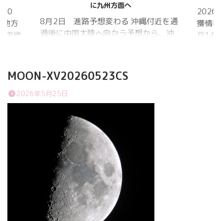
に九州方面へ
20
202
8月2日 進路予想変わる 沖縄付近を通
国地方
獲情報
過後に中国大陸へ向かう予想から、沖
中国地
月14
縄に接近後に北上して九州方面へ アメ
月1日
ものの
リカ海洋大気
沖縄地
低調。
庁
か、カ
MOON-XV20260523CS
ヨーロッパ中
はかな
期予報センター 気象庁 8月31日
2026年5月25日
ノコギ
6:00 8月30日 5:20 8月1日に南鳥島
た。し
近海で猛烈な勢力へ 台風13号は、今
いると
後、海面水温が29度以上の海域を西進
冬眠し
する見込みで、猛烈な勢力になる見込
ました
み。
たコク
リーを吸