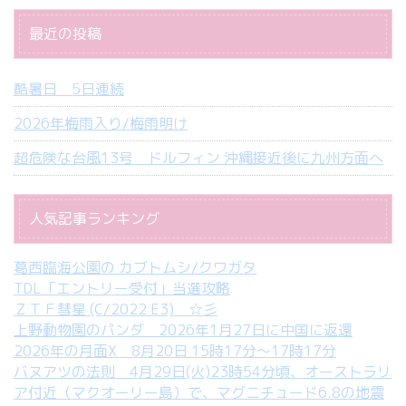
最近の投稿
酷暑日 5日連続
2026年梅雨入り/梅雨明け
超危険な台風13号 ドルフィン 沖縄接近後に九州方面へ
人気記事ランキング
葛西臨海公園の カブトムシ/クワガタ
TDL「エントリー受付」当選攻略
ＺＴＦ彗星 (C/2022 E3) ☆彡
上野動物園のパンダ 2026年1月27日に中国に返還
2026年の月面X 8月20日 15時17分～17時17分
バヌアツの法則 4月29日(火)23時54分頃、オーストラリ
ア付近（マクオーリー島）で、マグニチュード6.8の地震