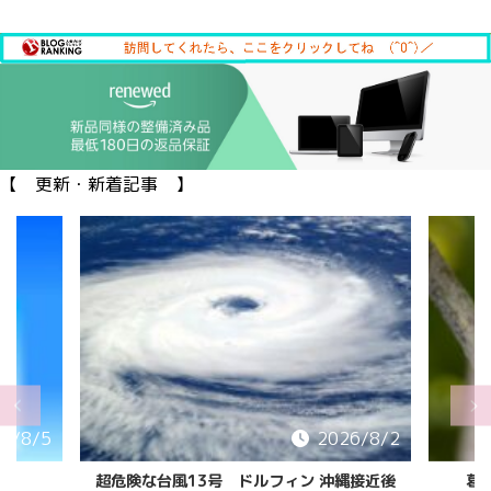
【 更新・新着記事 】
6/8/2
2026/8/2
縄接近後
葛西臨海公園の カブトムシ/クワガタ
「花と