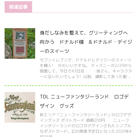
関連記事
身だしなみを整えて、グリーティングへ
向かう ドナルド様 & ドナルド・デイジ
ーのスイーツ
セブンイレブンで、ドナルドとデイジーのスイーツ
を購入! かわいいですね。 ディズニーが2/29から
閉園して、今日で43日目・・・皆さん、キャラクタ
ーに会いたいでしょう! 以前、撮影してあった動 ...
TDL ニューファンタジーランド ロゴデ
ザイン グッズ
新エリア「ニューファンタジーランド」のロゴデザ
イングッズ ポストカード 価格200円 ニューフ
ァンタジーランドのロゴがデザインされたシンプル
なポストカード。幻の開業予定日となった2020年4
月15日 ...