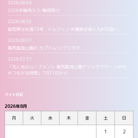
2026.08.04
2026年梅雨入り/梅雨明け
2026.08.02
超危険な台風13号 ドルフィン 沖縄接近後に九州方面へ
2026.08.01
葛西臨海公園の カブトムシ/クワガタ
2026.07.31
「花と光のムーブメント 葛西臨海公園マジックアワー いのち
がつながる時間」7月31日から
フォト日記
2026年8月
月
火
水
木
金
土
日
1
2