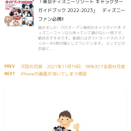
「東京ディズニーリゾート キャラクター
ガイドブック 2022-2023」 ディズニー
ファン必携!!
届きました! TDSオープン後初のキャラガイド本 デ
ィズニーファンなら持っていて損のない一冊です、
絶対おすすめです。巻頭にはポストカード大のステ
ッカーが4枚付録としてついています。 どこでどの
衣装に ...
PREV
次回の月食 2021年11月19日 98%欠ける部分月食
NEXT
iPhoneの画面が浮いてしまう原因