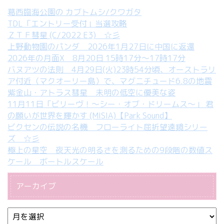
葛西臨海公園の カブトムシ/クワガタ
TDL「エントリー受付」当選攻略
ＺＴＦ彗星 (C/2022 E3) ☆彡
上野動物園のパンダ 2026年1月27日に中国に返還
2026年の月面X 8月20日 15時17分～17時17分
バヌアツの法則 4月29日(火)23時54分頃、オーストラリ
ア付近（マクオーリー島）で、マグニチュード6.8の地震
紫金山・アトラス彗星 未明の低空に優美な姿
11月11日「ビリーヴ！～シー・オブ・ドリームス～」 君
の願いが世界を輝かす (MISIA)【Park Sound】
ビクセンの伝説の名機 フローライト屈折望遠鏡シリー
ズ ☆彡
極上の星空 夜天光の明るさを測るための9段階の数値ス
ケール ボートルスケール
アーカイブ