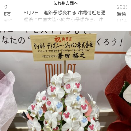
クアワ
2026年シーズン 8月1日 クワガタ捕
近を通
獲情報あり 2025年シーズン 2025年6
「マジ
ら、沖
月14日 樹液発見 夏の訪れは早かった
間」 
 アメ
ものの、雨量が少なく、樹液の出方は
れから
低調。新水族園の建設の影響もあって
をイメ
庁
か、カブトムシ・クワガタの確認情報
ライト
中
はかなり減りましたが、カブトムシ・
30分
1日
ノコギリクワガタの情報がありまし
り畑内
に南鳥島
た。しかし、かなり個体数が減少して
Sun
、今
いると思われます。 2025年3月28日
口前の演
を西進
冬眠していたコクワガタ全員が目覚め
夜）
る見込
ました!! 2025年2月17日 冬眠してい
たコクワガタ♂が目覚めました!! 昆虫ゼ
リーを吸って ...