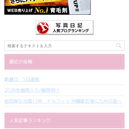
最近の投稿
酷暑日 5日連続
2026年梅雨入り/梅雨明け
超危険な台風13号 ドルフィン 沖縄接近後に九州方面へ
人気記事ランキング