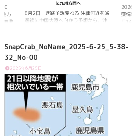
に九州方面へ
20
202
8月2日 進路予想変わる 沖縄付近を通
国地方
獲情報
過後に中国大陸へ向かう予想から、沖
中国地
月14
縄に接近後に北上して九州方面へ アメ
月1日
ものの
リカ海洋大気
沖縄地
低調。
庁
か、カ
SnapCrab_NoName_2025-6-25_5-38-
ヨーロッパ中
はかな
32_No-00
期予報センター 気象庁 8月31日
ノコギ
6:00 8月30日 5:20 8月1日に南鳥島
た。し
2025年6月25日
近海で猛烈な勢力へ 台風13号は、今
いると
後、海面水温が29度以上の海域を西進
冬眠し
する見込みで、猛烈な勢力になる見込
ました
み。
たコク
リーを吸