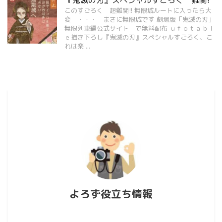
このすごろく 超難関!! 無限城ルートに入ったら大
変 ・・・ まさに無限城です 劇場版「鬼滅の刃」
無限列車編公式サイト で無料配布 ｕｆｏｔａｂｌ
ｅ描き下ろし『鬼滅の刃』スペシャルすごろく、こ
れは楽 ...
よろず役立ち情報