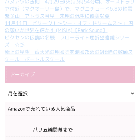
バヌアツの法則 4月29日(火)23時54分頃、オーストラリ
ア付近（マクオーリー島）で、マグニチュード6.8の地震
紫金山・アトラス彗星 未明の低空に優美な姿
11月11日「ビリーヴ！～シー・オブ・ドリームス～」 君
の願いが世界を輝かす (MISIA)【Park Sound】
ビクセンの伝説の名機 フローライト屈折望遠鏡シリー
ズ ☆彡
極上の星空 夜天光の明るさを測るための9段階の数値ス
ケール ボートルスケール
アーカイブ
Amazonで売れている人気商品
パリ五輪開幕まで