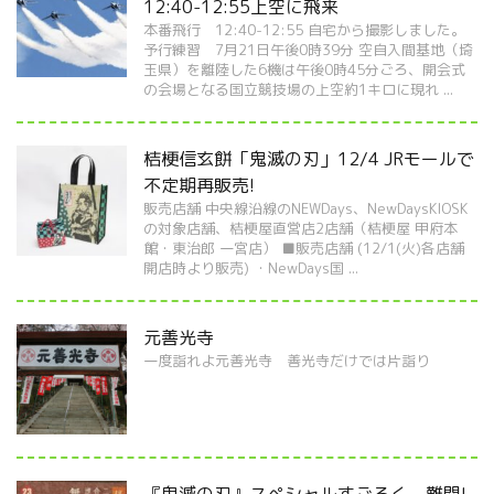
12:40-12:55上空に飛来
本番飛行 12:40-12:55 自宅から撮影しました。
予行練習 7月21日午後0時39分 空自入間基地（埼
玉県）を離陸した6機は午後0時45分ごろ、開会式
の会場となる国立競技場の上空約1キロに現れ ...
桔梗信玄餅「鬼滅の刃」12/4 JRモールで
不定期再販売!
販売店舗 中央線沿線のNEWDays、NewDaysKIOSK
の対象店舗、桔梗屋直営店2店舗（桔梗屋 甲府本
館・東治郎 一宮店） ■販売店舗 (12/1(火)各店舗
開店時より販売) ・NewDays国 ...
元善光寺
一度詣れよ元善光寺 善光寺だけでは片詣り
『鬼滅の刃』スペシャルすごろく 難関!