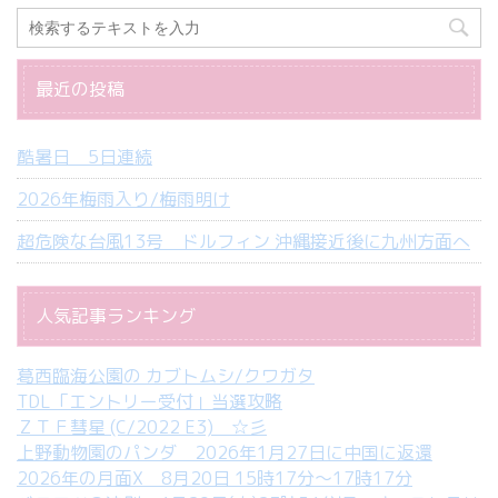
最近の投稿
酷暑日 5日連続
2026年梅雨入り/梅雨明け
超危険な台風13号 ドルフィン 沖縄接近後に九州方面へ
人気記事ランキング
葛西臨海公園の カブトムシ/クワガタ
TDL「エントリー受付」当選攻略
ＺＴＦ彗星 (C/2022 E3) ☆彡
上野動物園のパンダ 2026年1月27日に中国に返還
2026年の月面X 8月20日 15時17分～17時17分