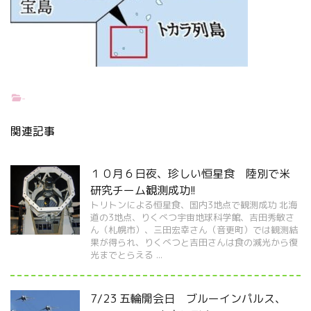
-
関連記事
１０月６日夜、珍しい恒星食 陸別で米
研究チーム観測成功!!
トリトンによる恒星食、国内3地点で観測成功 北海
道の3地点、りくべつ宇宙地球科学館、吉田秀敏さ
ん（札幌市）、三田宏幸さん（音更町）では観測結
果が得られ、りくべつと吉田さんは食の減光から復
光までとらえる ...
7/23 五輪開会日 ブルーインパルス、