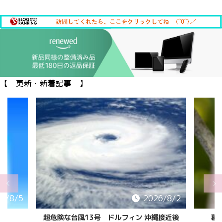
【 更新・新着記事 】
6/8/5
2026/8/2
超危険な台風13号 ドルフィン 沖縄接近後
葛