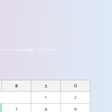
へ
いのちがつながる時間」7月31日から
金
土
日
1
2
7
8
9