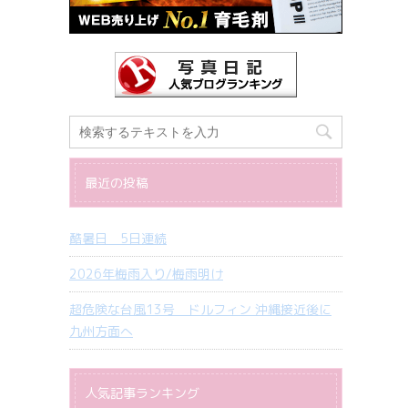
最近の投稿
酷暑日 5日連続
2026年梅雨入り/梅雨明け
超危険な台風13号 ドルフィン 沖縄接近後に
九州方面へ
人気記事ランキング