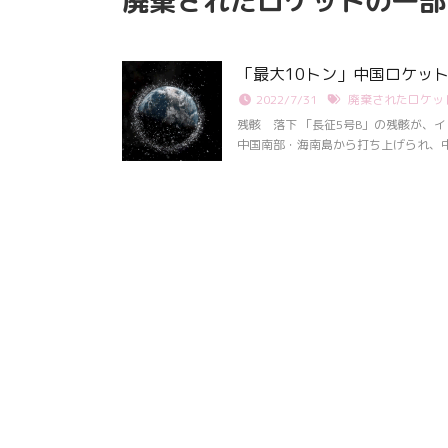
廃棄されたロケットの一部
31日 6:00 8月30日 5:20 8月1日
りましたが、カブト
に南鳥島近海で猛烈な勢力へ 台風
クワガタの情報があ
13号は、今後、海面水温が29度以
し、かなり個体数が
上の海域を西進する見込みで、猛烈
思われます。 2025
「最大10トン」中国ロケッ
な勢力になる見込み。
眠していたコクワガ
2022/7/31
廃棄されたロケッ
ました!! 2025年2
いたコクワガタ♂が目
残骸 落下 「長征5号B」の残骸が、
昆虫ゼリーを吸って ..
中国南部・海南島から打ち上げられ、中