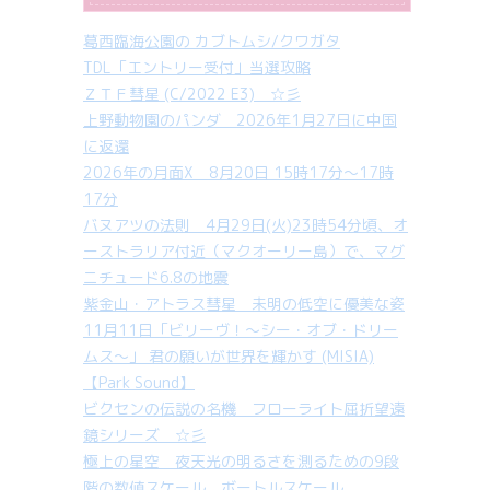
葛西臨海公園の カブトムシ/クワガタ
TDL「エントリー受付」当選攻略
ＺＴＦ彗星 (C/2022 E3) ☆彡
上野動物園のパンダ 2026年1月27日に中国
に返還
2026年の月面X 8月20日 15時17分～17時
17分
バヌアツの法則 4月29日(火)23時54分頃、オ
ーストラリア付近（マクオーリー島）で、マグ
ニチュード6.8の地震
紫金山・アトラス彗星 未明の低空に優美な姿
11月11日「ビリーヴ！～シー・オブ・ドリー
ムス～」 君の願いが世界を輝かす (MISIA)
【Park Sound】
ビクセンの伝説の名機 フローライト屈折望遠
鏡シリーズ ☆彡
極上の星空 夜天光の明るさを測るための9段
階の数値スケール ボートルスケール