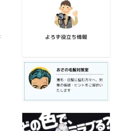
conten
726_173927.mp4
813_2
https://www.youtube.com/watch?
ウス流
v=AUJyBTySGso
月が大
い年は
極大時刻
よろず役立ち情報
に