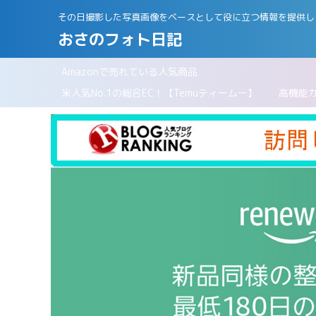
その日撮影した写真画像をベースとして役に立つ情報を提供し
おさのフォト日記
Amazonで売れている人気商品
パリ
米人気No.1の総合EC！【Temuティームー】
高機能