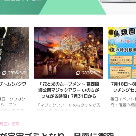
2026/8/2
2026/8/2
ブトムシ/クワ
「花と光のムーブメント 葛西臨
7月18日〜
海公園マジックアワー いのちが
ッチングセ
つながる時間」7月31日から
月1日 クワガタ
毎日イベント
年シーズン
究・宿題の相
「マジックアワー いのちがつながる
樹液発見 夏の訪
時間」 会場内を6つのエリアに分
、雨量が少な
け、夕暮れから夜明けまで移り変わ
調。新水族園の
る空の色彩をイメージしたライトア
月面に衝突
か、カブトム
ップを展開。ライトアップの点灯時
情報はかなり減
間は18時～20時30分。 「フォト