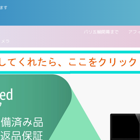
ます
五輪開幕まで
アフ
カメラ