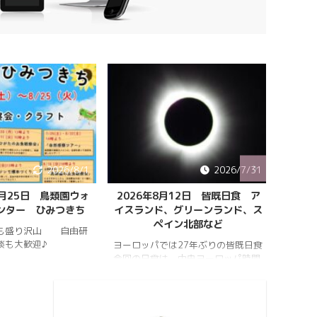
2026/8/1
2026/7/31
8月25日 鳥類園ウォ
2026年8月12日 皆既日食 ア
ペルセ
ンター ひみつきち
イスランド、グリーンランド、ス
ペイン北部など
も盛り沢山 自由研
202
談も大歓迎♪
件のペ
ヨーロッパでは27年ぶりの皆既日食
スター
今回の日食は、中央ヨーロッパ時間
https:
2026年8月12日(水)の夕方、太陽が
conten
西の空に傾いたころで起こります。
813_2
https://hrykosd.com/wp-
https:
content/uploads/2026/07/20260