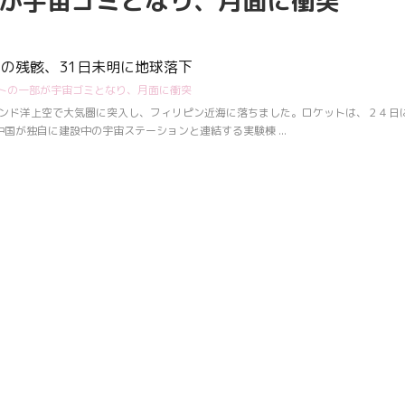
が宇宙ゴミとなり、月面に衝突
ムシ・ノコギリ
スポット」（ひまわり畑内） 噴水
りました。しか
前中央園路の「Fresh Sun（爽やか
減少していると
な陽）」 葛西臨海水族園入口前の演
年3月28日 冬
出「Deep Sea Night（深海の夜）」
トの残骸、31日未明に地球落下
タ全員が目覚め
トの一部が宇宙ゴミとなり、月面に衝突
月17日 冬眠して
覚めました!!
インド洋上空で大気圏に突入し、フィリピン近海に落ちました。ロケットは、２４日
.
国が独自に建設中の宇宙ステーションと連結する実験棟 ...