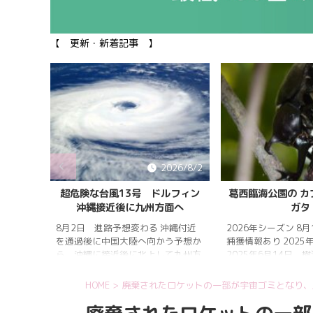
【 更新・新着記事 】
026/8/5
2026/8/2
雨明け
超危険な台風13号 ドルフィン
葛西臨海公園の カ
沖縄接近後に九州方面へ
ガタ
 7月20
 四国地
8月2日 進路予想変わる 沖縄付近
2026年シーズン 8
畿地方、
を通過後に中国大陸へ向かう予想か
捕獲情報あり 2025
梅雨明け
ら、沖縄に接近後に北上して九州方
2025年6月14日 
 6月29
面へ アメリカ海洋大気
れは早かったものの
庁
く、樹液の出方は低
HOME
>
廃棄されたロケットの一部が宇宙ゴミとなり、
ヨーロッ
建設の影響もあって
パ中期予報センター 気象庁 8月
シ・クワガタの確認