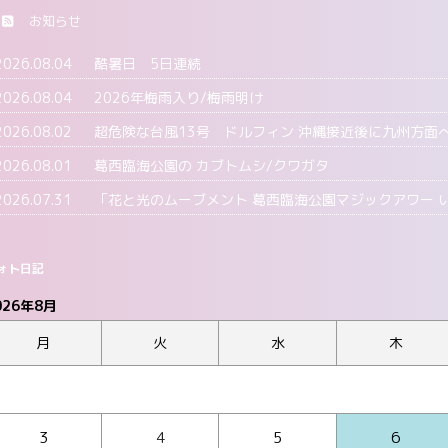
お知らせ
2026.08.04
酷暑日 5日連続
2026.08.04
2026年梅雨入り/梅雨明け
2026.08.02
超危険な台風13号 ドルフィン 沖縄接近後に九州方面
2026.08.01
葛西臨海公園の カブトムシ/クワガタ
2026.07.31
「花と光のムーブメント 葛西臨海公園マジックアワー 
ォト日記
026年8月
月
火
水
木
3
4
5
6