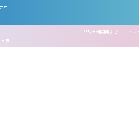
ます
五輪開幕まで
アフ
カメラ