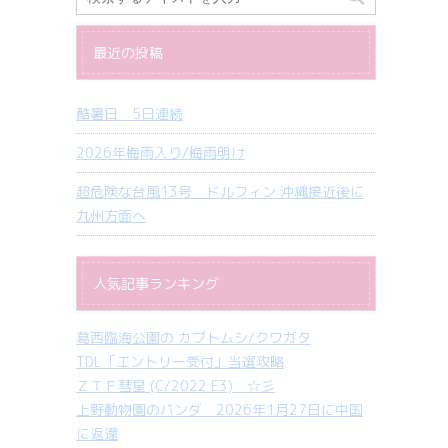
最近の投稿
酷暑日 5日連続
2026年梅雨入り/梅雨明け
超危険な台風13号 ドルフィン 沖縄接近後に
九州方面へ
人気記事ランキング
葛西臨海公園の カブトムシ/クワガタ
TDL「エントリー受付」当選攻略
ＺＴＦ彗星 (C/2022 E3) ☆彡
上野動物園のパンダ 2026年1月27日に中国
に返還