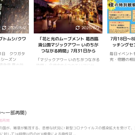
2026/8/2
2026/8/1
メント 葛西臨
7月18日〜8月25日 鳥類園ウォ
2026年8
ワー いのちが
ッチングセンター ひみつきち
イスランド
月31日から
ペ
毎日イベントも盛り沢山 自由研
究・宿題の相談も大歓迎♪
いのちがつながる
ヨーロッパで
のエリアに分
今回の日食は
けまで移り変わ
2026年8月1
ジしたライトア
西の空に傾い
アップの点灯時
https://hryk
0分。 「フォト
content/upl
り畑内） 噴水
726_173927
 Sun（爽やか
https://www.
水族園入口前の演
v=AUJyBTyS
ght（深海の夜）」
10～一部再開)
面再開
の国が、雑草が繁茂する、悲惨な状況に! 新型コロナウイルスの感染拡大を受けて、
に対して24時間以内のPCR検査による陰性証 ...