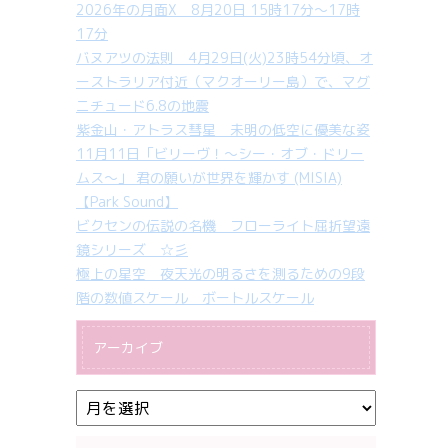
2026年の月面X 8月20日 15時17分～17時
17分
バヌアツの法則 4月29日(火)23時54分頃、オ
ーストラリア付近（マクオーリー島）で、マグ
ニチュード6.8の地震
紫金山・アトラス彗星 未明の低空に優美な姿
11月11日「ビリーヴ！～シー・オブ・ドリー
ムス～」 君の願いが世界を輝かす (MISIA)
【Park Sound】
ビクセンの伝説の名機 フローライト屈折望遠
鏡シリーズ ☆彡
極上の星空 夜天光の明るさを測るための9段
階の数値スケール ボートルスケール
アーカイブ