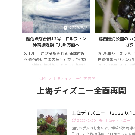
026/8/2
2026/8/2
ルフィン
葛西臨海公園の カブトムシ/クワ
「花と光のムーブ
面へ
ガタ
海公園マジックア
つながる時間」7
沖縄付近
2026年シーズン 8月1日 クワガタ
う予想か
捕獲情報あり 2025年シーズン
「マジックアワー 
て九州方
2025年6月14日 樹液発見 夏の訪
時間」 会場内を6つ
れは早かったものの、雨量が少な
け、夕暮れから夜明
庁
く、樹液の出方は低調。新水族園の
る空の色彩をイメー
HOME
>
上海ディズニー全面再開
ッ
建設の影響もあってか、カブトム
ップを展開。ライト
上海ディズニー全面再開
 8月
シ・クワガタの確認情報はかなり減
間は18時～20時3
0 8月1日
りましたが、カブトムシ・ノコギリ
スポット」（ひまわ
 台風
クワガタの情報がありました。しか
前中央園路の「Fresh
29度以
し、かなり個体数が減少していると
な陽）」 葛西臨海
で、猛烈
思われます。 2025年3月28日 冬
出「Deep Sea Ni
上海ディズニー (2022.6.
眠していたコクワガタ全員が目覚め
2022/6/20
上海ディズニー全
ました!! 2025年2月17日 冬眠して
いたコクワガタ♂が目覚めました!!
園内の手入れも出来ず、雑草が繁茂 夢
昆虫ゼリーを吸って ...
月21日から臨時休園 13日からは来園者