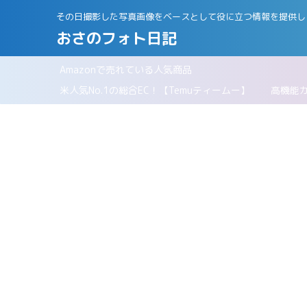
その日撮影した写真画像をベースとして役に立つ情報を提供し
おさのフォト日記
Amazonで売れている人気商品
パリ
米人気No.1の総合EC！【Temuティームー】
高機能