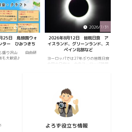
2026/7/31
2026/7/31
月12日 皆既日食 ア
ペルセウス流星群 8月13日 月
7月2
、グリーンランド、ス
明かりなく好条件
2026
イン北部など
RX10
2026年8月13日 月明かりなく好条
7月9日 
件のペルセウス座流星群 『流星クラ
は27年ぶりの皆既日食
720m
スター』現象が発生
、中央ヨーロッパ時間
19:1
https://hrykosd.com/wp-
2日(水)の夕方、太陽が
RX10m
content/uploads/2025/08/20250
たころで起こります。
SONY
813_223725.mp4
osd.com/wp-
影。 2
https://hrykosd.com/wp-
oads/2026/07/20260
月 星座
content/uploads/2025/08/20250
.mp4
月
1
813_213223.mp4 2025年 ペルセ
youtube.com/watch?
月 ウル .
ウス流星群 8月13日 4時52分
Gso
月が大きく条件悪 しばらく条件の良
い年はありません 年 月日 極大時刻
極大時刻の条件 月の条件 ...
よろず役立ち情報
3