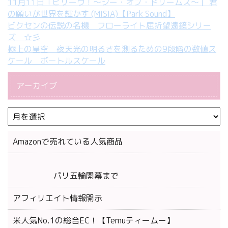
11月11日「ビリーヴ！～シー・オブ・ドリームス～」 君
の願いが世界を輝かす (MISIA)【Park Sound】
ビクセンの伝説の名機 フローライト屈折望遠鏡シリー
ズ ☆彡
極上の星空 夜天光の明るさを測るための9段階の数値ス
ケール ボートルスケール
アーカイブ
Amazonで売れている人気商品
パリ五輪開幕まで
アフィリエイト情報開示
米人気No.1の総合EC！【Temuティームー】