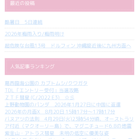
最近の投稿
酷暑日 5日連続
2026年梅雨入り/梅雨明け
超危険な台風13号 ドルフィン 沖縄接近後に九州方面へ
人気記事ランキング
葛西臨海公園の カブトムシ/クワガタ
TDL「エントリー受付」当選攻略
ＺＴＦ彗星 (C/2022 E3) ☆彡
上野動物園のパンダ 2026年1月27日に中国に返還
2026年の月面X 8月20日 15時17分～17時17分
バヌアツの法則 4月29日(火)23時54分頃、オーストラリ
ア付近（マクオーリー島）で、マグニチュード6.8の地震
紫金山・アトラス彗星 未明の低空に優美な姿