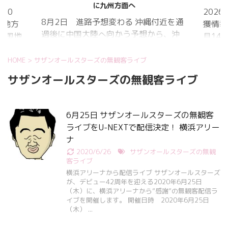
に九州方面へ
20
202
8月2日 進路予想変わる 沖縄付近を通
国地方
獲情報
過後に中国大陸へ向かう予想から、沖
中国地
月14
縄に接近後に北上して九州方面へ アメ
月1日
ものの
リカ海洋大気
沖縄地
低調。
HOME
>
サザンオールスターズの無観客ライブ
庁
か、カ
サザンオールスターズの無観客ライブ
ヨーロッパ中
はかな
期予報センター 気象庁 8月31日
ノコギ
6:00 8月30日 5:20 8月1日に南鳥島
た。し
6月25日 サザンオールスターズの無観客
近海で猛烈な勢力へ 台風13号は、今
いると
ライブをU-NEXTで配信決定！ 横浜アリー
後、海面水温が29度以上の海域を西進
冬眠し
ナ
する見込みで、猛烈な勢力になる見込
ました
2020/6/26
サザンオールスターズの無観
み。
たコク
客ライブ
リーを吸
横浜アリーナから配信ライブ サザンオールスターズ
が、デビュー42周年を迎える2020年6月25日
（木）に、横浜アリーナから”感謝”の無観客配信ラ
イブを開催します。 開催日時 2020年6月25日
（木） ...