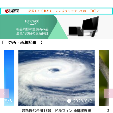
【 更新・新着記事 】
6/8/5
2026/8/2
超危険な台風13号 ドルフィン 沖縄接近後
葛