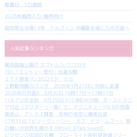
酷暑日 5日連続
2026年梅雨入り/梅雨明け
超危険な台風13号 ドルフィン 沖縄接近後に九州方面へ
人気記事ランキング
葛西臨海公園の カブトムシ/クワガタ
TDL「エントリー受付」当選攻略
ＺＴＦ彗星 (C/2022 E3) ☆彡
上野動物園のパンダ 2026年1月27日に中国に返還
2026年の月面X 8月20日 15時17分～17時17分
バヌアツの法則 4月29日(火)23時54分頃、オーストラリ
ア付近（マクオーリー島）で、マグニチュード6.8の地震
紫金山・アトラス彗星 未明の低空に優美な姿
11月11日「ビリーヴ！～シー・オブ・ドリームス～」 君
の願いが世界を輝かす (MISIA)【Park Sound】
ビクセンの伝説の名機 フローライト屈折望遠鏡シリー