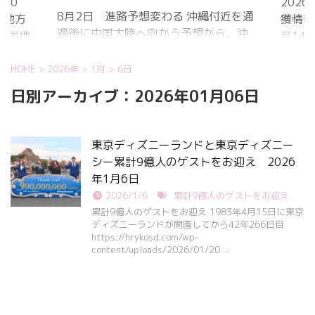
20
202
8月2日 進路予想変わる 沖縄付近を通
国地方
獲情報
過後に中国大陸へ向かう予想から、沖
中国地
月14
縄に接近後に北上して九州方面へ アメ
月1日
ものの
リカ海洋大気
沖縄地
低調。
HOME
>
2026年
>
1月
>
6日
庁
か、カ
日別アーカイブ：2026年01月06日
ヨーロッパ中
はかな
期予報センター 気象庁 8月31日
ノコギ
6:00 8月30日 5:20 8月1日に南鳥島
た。し
東京ディズニーランドと東京ディズニー
近海で猛烈な勢力へ 台風13号は、今
いると
シー累計9億人のゲストをお迎え 2026
後、海面水温が29度以上の海域を西進
冬眠し
年1月6日
する見込みで、猛烈な勢力になる見込
ました
2026/1/6
累計9億人のゲストをお迎え
み。
たコク
累計9億人のゲストをお迎え 1983年4月15日に東京
リーを吸
ディズニーランドが開園してから42年266日目
https://hrykosd.com/wp-
content/uploads/2026/01/20 ...