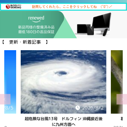
【 更新・新着記事 】
6/8/5
2026/8/2
超危険な台風13号 ドルフィン 沖縄接近後
葛
に九州方面へ