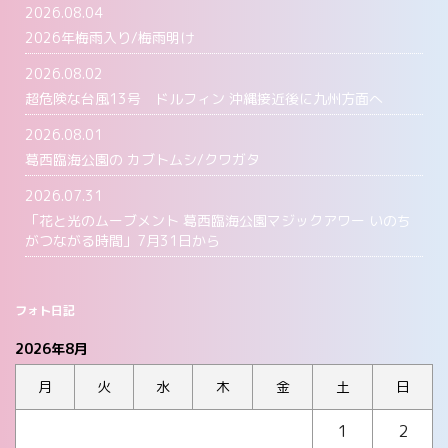
2026.08.04
2026年梅雨入り/梅雨明け
2026.08.02
超危険な台風13号 ドルフィン 沖縄接近後に九州方面へ
2026.08.01
葛西臨海公園の カブトムシ/クワガタ
2026.07.31
「花と光のムーブメント 葛西臨海公園マジックアワー いのち
がつながる時間」7月31日から
フォト日記
2026年8月
月
火
水
木
金
土
日
1
2