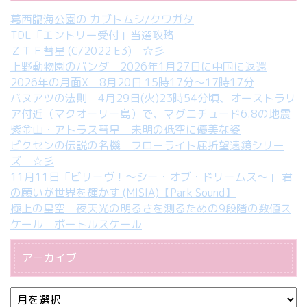
葛西臨海公園の カブトムシ/クワガタ
TDL「エントリー受付」当選攻略
ＺＴＦ彗星 (C/2022 E3) ☆彡
上野動物園のパンダ 2026年1月27日に中国に返還
2026年の月面X 8月20日 15時17分～17時17分
バヌアツの法則 4月29日(火)23時54分頃、オーストラリ
ア付近（マクオーリー島）で、マグニチュード6.8の地震
紫金山・アトラス彗星 未明の低空に優美な姿
ビクセンの伝説の名機 フローライト屈折望遠鏡シリー
ズ ☆彡
11月11日「ビリーヴ！～シー・オブ・ドリームス～」 君
の願いが世界を輝かす (MISIA)【Park Sound】
極上の星空 夜天光の明るさを測るための9段階の数値ス
ケール ボートルスケール
アーカイブ