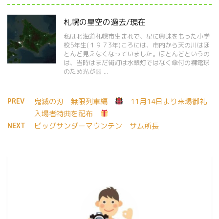
札幌の星空の過去/現在
私は北海道札幌市生まれで、星に興味をもった小学
校5年生(１９７3年)ころには、市内から天の川はほ
とんど見えなくなっていました。ほとんどというの
は、当時はまだ街灯は水銀灯ではなく傘付の裸電球
のため光が弱 ...
PREV
鬼滅の刃 無限列車編
11月14日より来場御礼
入場者特典を配布
NEXT
ビッグサンダーマウンテン サム所長