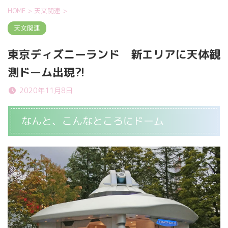
HOME
>
天文関連
>
天文関連
東京ディズニーランド 新エリアに天体観
測ドーム出現?!
2020年11月8日
なんと、こんなところにドーム