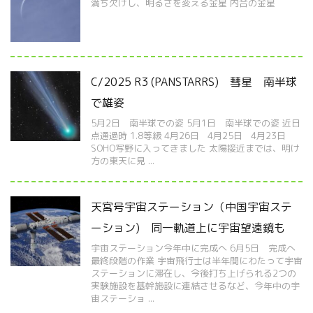
満ち欠けし、明るさを変える金星 内合の金星
C/2025 R3 (PANSTARRS) 彗星 南半球
で雄姿
5月2日 南半球での姿 5月1日 南半球での姿 近日
点通過時 1.8等級 4月26日 4月25日 4月23日
SOHO写野に入ってきました 太陽接近までは、明け
方の東天に見 ...
天宮号宇宙ステーション（中国宇宙ステ
ーション) 同一軌道上に宇宙望遠鏡も
宇宙ステーション今年中に完成へ 6月5日 完成へ
最終段階の作業 宇宙飛行士は半年間にわたって宇宙
ステーションに滞在し、今後打ち上げられる2つの
実験施設を基幹施設に連結させるなど、今年中の宇
宙ステーショ ...