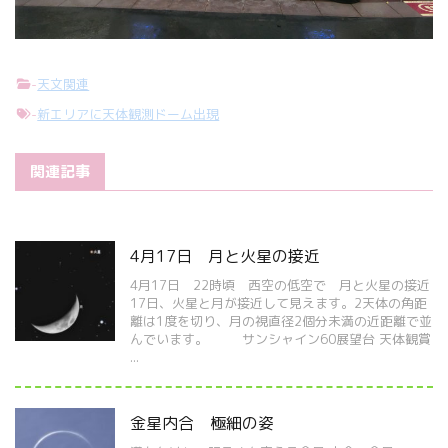
-
天文関連
-
新エリアに天体観測ドーム出現
関連記事
4月17日 月と火星の接近
4月17日 22時頃 西空の低空で 月と火星の接近
17日、火星と月が接近して見えます。2天体の角距
離は1度を切り、月の視直径2個分未満の近距離で並
んでいます。 サンシャイン60展望台 天体観賞
...
金星内合 極細の姿