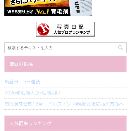
最近の投稿
酷暑日 5日連続
2026年梅雨入り/梅雨明け
超危険な台風13号 ドルフィン 沖縄接近後に九州方面へ
人気記事ランキング