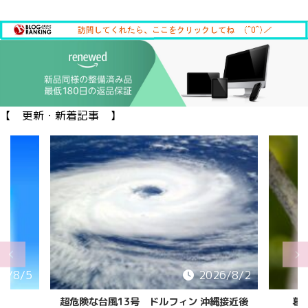
【 更新・新着記事 】
6/8/5
2026/8/2
超危険な台風13号 ドルフィン 沖縄接近後
葛