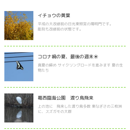
イチョウの黄葉
平成の大改修前の日光東照宮の陽明門です。
彫刻も改修前の状態です。
コロナ禍の夏、最後の週末☀
真夏の締め サイクリングロードを進みます 夏の生
物たち
葛西臨海公園 渡り鳥飛来
上の池に 飛来した渡り鳥多数 東なぎさの三枚洲
に、スズガモの大群