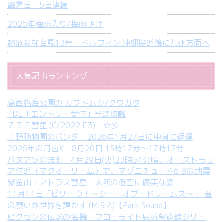
酷暑日 5日連続
2026年梅雨入り/梅雨明け
超危険な台風13号 ドルフィン 沖縄接近後に九州方面へ
人気記事ランキング
葛西臨海公園の カブトムシ/クワガタ
TDL「エントリー受付」当選攻略
ＺＴＦ彗星 (C/2022 E3) ☆彡
上野動物園のパンダ 2026年1月27日に中国に返還
2026年の月面X 8月20日 15時17分～17時17分
バヌアツの法則 4月29日(火)23時54分頃、オーストラリ
ア付近（マクオーリー島）で、マグニチュード6.8の地震
紫金山・アトラス彗星 未明の低空に優美な姿
11月11日「ビリーヴ！～シー・オブ・ドリームス～」 君
の願いが世界を輝かす (MISIA)【Park Sound】
ビクセンの伝説の名機 フローライト屈折望遠鏡シリー