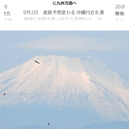
に九州方面へ
20
202
8月2日 進路予想変わる 沖縄付近を通
国地方
獲情報
過後に中国大陸へ向かう予想から、沖
中国地
月14
縄に接近後に北上して九州方面へ アメ
月1日
ものの
リカ海洋大気
沖縄地
低調。
庁
か、カ
ヨーロッパ中
はかな
期予報センター 気象庁 8月31日
ノコギ
6:00 8月30日 5:20 8月1日に南鳥島
た。し
近海で猛烈な勢力へ 台風13号は、今
いると
後、海面水温が29度以上の海域を西進
冬眠し
する見込みで、猛烈な勢力になる見込
ました
み。
たコク
リーを吸