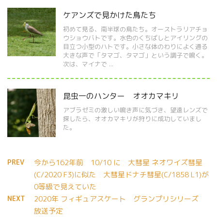
ケアンズで見かけた鳥たち
初めて見る、南半球の鳥たち。オーストラリアチョ
ウショウバトです。水色のくちばしとアイリングの
目立つ小型のハトです。小さな体のわりによく通る
大きな声で「タマゴ、タマゴ」という調子で鳴く。
次は、マイナで ...
昆虫一のハンター オオカマキリ
アブラゼミの激しい鳴き声に気づき、望遠レンズで
探したら、オオカマキリが狩りに成功していまし
た。
PREV
今から162年前 10/10 に 大彗星 ネオワイズ彗星
(C/2020 F3)に似た 大彗星ドナチ彗星(C/1858 L1)が
0等級で見えていた
NEXT
2020年 フィギュアスケート グランプリシリーズ
放送予定