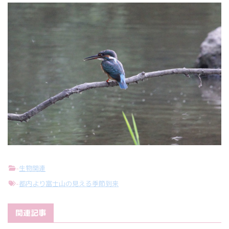
-
生物関連
-
都内より富士山の見える季節到来
関連記事