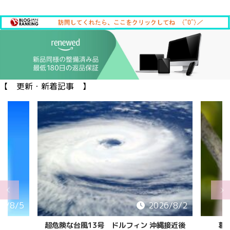
【 更新・新着記事 】
6/8/5
2026/8/2
超危険な台風13号 ドルフィン 沖縄接近後
葛