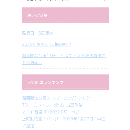
最近の投稿
酷暑日 5日連続
2026年梅雨入り/梅雨明け
超危険な台風13号 ドルフィン 沖縄接近後に
九州方面へ
人気記事ランキング
葛西臨海公園の カブトムシ/クワガタ
TDL「エントリー受付」当選攻略
ＺＴＦ彗星 (C/2022 E3) ☆彡
上野動物園のパンダ 2026年1月27日に中国
に返還