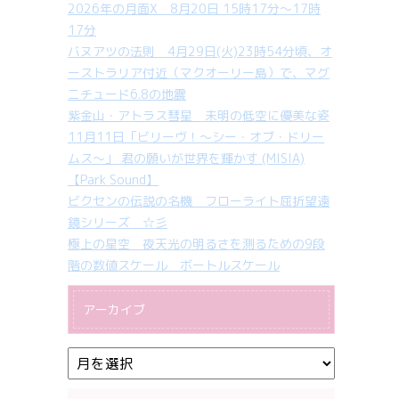
2026年の月面X 8月20日 15時17分～17時
17分
バヌアツの法則 4月29日(火)23時54分頃、オ
ーストラリア付近（マクオーリー島）で、マグ
ニチュード6.8の地震
紫金山・アトラス彗星 未明の低空に優美な姿
11月11日「ビリーヴ！～シー・オブ・ドリー
ムス～」 君の願いが世界を輝かす (MISIA)
【Park Sound】
ビクセンの伝説の名機 フローライト屈折望遠
鏡シリーズ ☆彡
極上の星空 夜天光の明るさを測るための9段
階の数値スケール ボートルスケール
アーカイブ