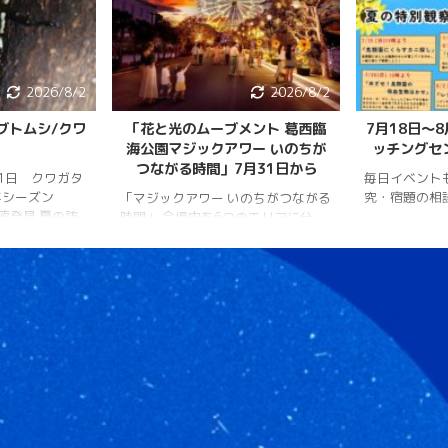
2026/8/2
2026/8/2
ブトムシ/クワ
「花と光のムーブメント 葛西臨
7月18日〜
海公園マジックアワー いのちが
ッチングセ
つながる時間」7月31日から
月1日 クワガタ
毎日イベント
年シーズン
究・宿題の相
「マジックアワー いのちがつながる
樹液発見 夏の訪
時間」 会場内を6つのエリアに分
、雨量が少な
け、夕暮れから夜明けまで移り変わ
調。新水族園の
る空の色彩をイメージしたライトア
か、カブトム
ップを展開。ライトアップの点灯時
情報はかなり減
間は18時～20時30分。 「フォト
ムシ・ノコギリ
スポット」（ひまわり畑内） 噴水
りました。しか
前中央園路の「Fresh Sun（爽やか
減少していると
な陽）」 葛西臨海水族園入口前の演
年3月28日 冬
出「Deep Sea Night（深海の夜）」
タ全員が目覚め
月17日 冬眠して
覚めました!!
.