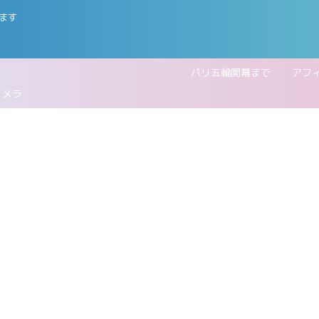
ます
五輪開幕まで
アフ
カメラ