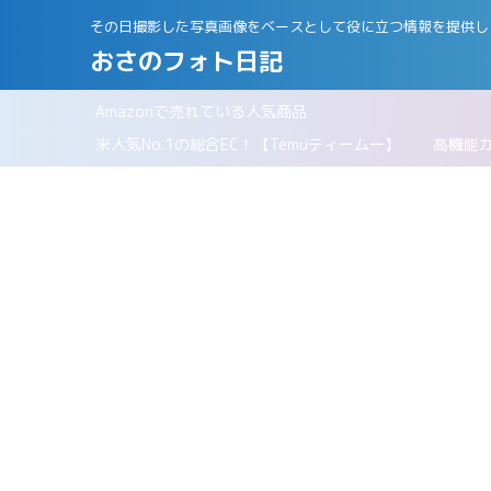
その日撮影した写真画像をベースとして役に立つ情報を提供し
おさのフォト日記
Amazonで売れている人気商品
パリ
米人気No.1の総合EC！【Temuティームー】
高機能