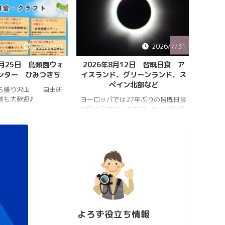
2026/8/1
2026/7/31
8月25日 鳥類園ウォ
2026年8月12日 皆既日食 ア
ペルセ
ンター ひみつきち
イスランド、グリーンランド、ス
ペイン北部など
も盛り沢山 自由研
202
談も大歓迎♪
件のペ
ヨーロッパでは27年ぶりの皆既日食
スター
今回の日食は、中央ヨーロッパ時間
https:
2026年8月12日(水)の夕方、太陽が
conten
西の空に傾いたころで起こります。
813_2
https://hrykosd.com/wp-
https:
content/uploads/2026/07/20260
conten
726_173927.mp4
813_2
https://www.youtube.com/watch?
ウス流
v=AUJyBTySGso
月が大
い年は
極大時刻
よろず役立ち情報