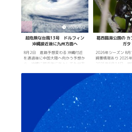
026/8/5
2026/8/2
雨明け
超危険な台風13号 ドルフィン
葛西臨海公園の カ
沖縄接近後に九州方面へ
ガタ
 7月20
 四国地
8月2日 進路予想変わる 沖縄付近
2026年シーズン 8
畿地方、
を通過後に中国大陸へ向かう予想か
捕獲情報あり 2025
梅雨明け
ら、沖縄に接近後に北上して九州方
2025年6月14日 
 6月29
面へ アメリカ海洋大気
れは早かったものの
庁
く、樹液の出方は低
ヨーロッ
建設の影響もあって
パ中期予報センター 気象庁 8月
シ・クワガタの確認
31日 6:00 8月30日 5:20 8月1日
りましたが、カブト
に南鳥島近海で猛烈な勢力へ 台風
クワガタの情報があ
13号は、今後、海面水温が29度以
し、かなり個体数が
上の海域を西進する見込みで、猛烈
思われます。 2025
な勢力になる見込み。
眠していたコクワガ
ました!! 2025年2
いたコクワガタ♂が目
昆虫ゼリーを吸って ..