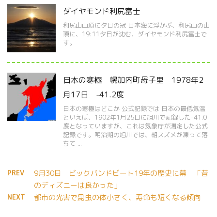
ダイヤモンド利尻富士
利尻山山頂に夕日の冠 日本海に浮かぶ、利尻山の山
頂に、19:11夕日が沈む、ダイヤモンド利尻富士で
す。
日本の寒極 幌加内町母子里 1978年2
月17日 -41.2度
日本の寒極はどこか 公式記録では 日本の最低気温
といえば、1902年1月25日に旭川で記録した-41.0
度となっていますが、これは気象庁が測定した公式
記録です。明治期の旭川では、朝スズメが凍って落
ちて ...
PREV
9月30日 ビックバンドビート19年の歴史に幕 「昔
のディズニーは良かった」
NEXT
都市の光害で昆虫の体小さく、寿命も短くなる傾向