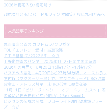
2026年梅雨入り/梅雨明け
超危険な台風13号 ドルフィン 沖縄接近後に九州方面へ
人気記事ランキング
葛西臨海公園の カブトムシ/クワガタ
TDL「エントリー受付」当選攻略
ＺＴＦ彗星 (C/2022 E3) ☆彡
上野動物園のパンダ 2026年1月27日に中国に返還
2026年の月面X 8月20日 15時17分～17時17分
バヌアツの法則 4月29日(火)23時54分頃、オーストラリ
ア付近（マクオーリー島）で、マグニチュード6.8の地震
紫金山・アトラス彗星 未明の低空に優美な姿
11月11日「ビリーヴ！～シー・オブ・ドリームス～」 君
の願いが世界を輝かす (MISIA)【Park Sound】
ビクセンの伝説の名機 フローライト屈折望遠鏡シリー
ズ ☆彡