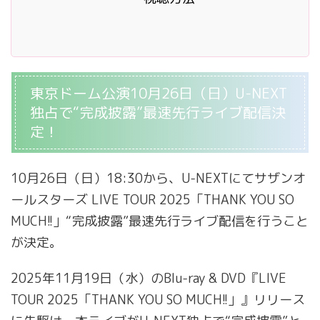
東京ドーム公演10月26日（日）U-NEXT
独占で“完成披露”最速先行ライブ配信決
定！
10
月
26
日（日）
18:30
から、
U-NEXT
にてサザンオ
ールスターズ
LIVE TOUR 2025
「
THANK YOU SO
MUCH!!
」“完成披露”最速先行ライブ配信を行うこと
が決定。
2025
年
11
月
19
日（水）の
Blu-ray & DVD
『
LIVE
TOUR 2025
「
THANK YOU SO MUCH!!
」』リリース