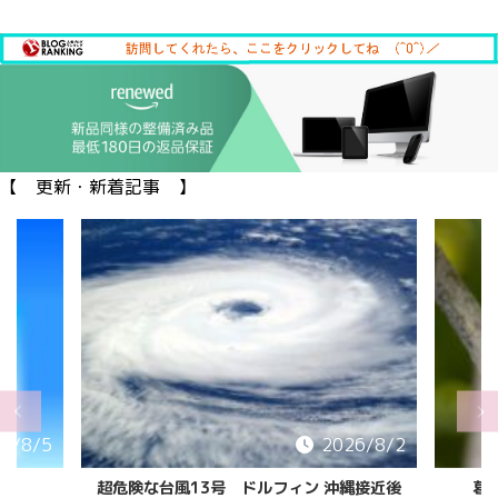
【 更新・新着記事 】
6/8/5
2026/8/2
超危険な台風13号 ドルフィン 沖縄接近後
葛