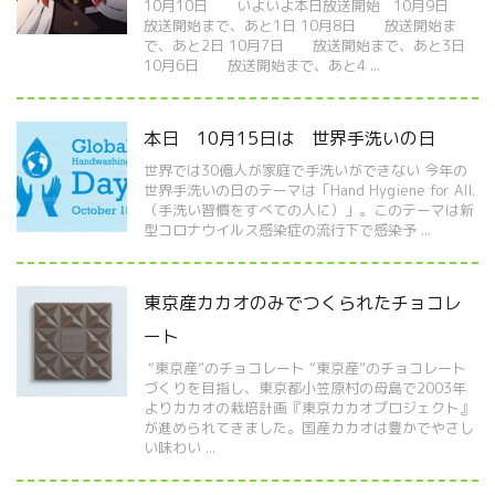
10月10日 いよいよ本日放送開始 10月9日
放送開始まで、あと1日 10月8日 放送開始ま
で、あと2日 10月7日 放送開始まで、あと3日
10月6日 放送開始まで、あと4 ...
本日 10月15日は 世界手洗いの日
世界では30億人が家庭で手洗いができない 今年の
世界手洗いの日のテーマは「Hand Hygiene for All.
（手洗い習慣をすべての人に）」。このテーマは新
型コロナウイルス感染症の流行下で感染予 ...
東京産カカオのみでつくられたチョコレ
ート
“東京産”のチョコレート “東京産”のチョコレート
づくりを目指し、東京都小笠原村の母島で2003年
よりカカオの栽培計画『東京カカオプロジェクト』
が進められてきました。国産カカオは豊かでやさし
い味わい ...