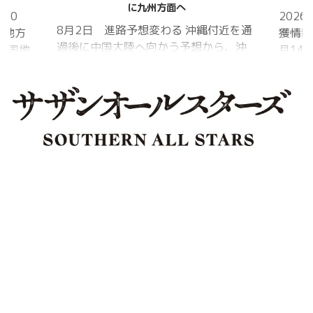
に九州方面へ
20
202
8月2日 進路予想変わる 沖縄付近を通
国地方
獲情報
過後に中国大陸へ向かう予想から、沖
中国地
月14
縄に接近後に北上して九州方面へ アメ
月1日
ものの
リカ海洋大気
沖縄地
低調。
庁
か、カ
ヨーロッパ中
はかな
期予報センター 気象庁 8月31日
ノコギ
6:00 8月30日 5:20 8月1日に南鳥島
た。し
近海で猛烈な勢力へ 台風13号は、今
いると
後、海面水温が29度以上の海域を西進
冬眠し
する見込みで、猛烈な勢力になる見込
ました
み。
たコク
リーを吸