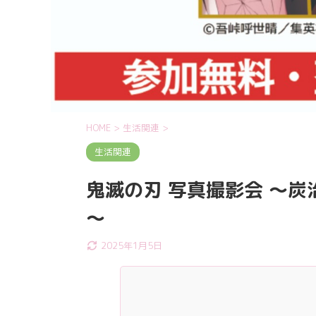
HOME
>
生活関連
>
生活関連
鬼滅の刃 写真撮影会 ～
～
2025年1月5日