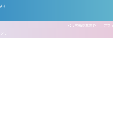
ます
五輪開幕まで
アフ
カメラ