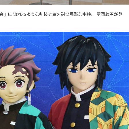
会」に 流れるような剣技で鬼を討つ寡黙な水柱、 冨岡義勇が登