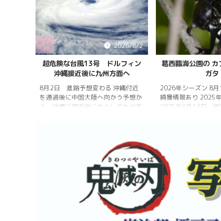
026/8/5
2026/8/2
雨明け
超危険な台風13号 ドルフィン
葛西臨海公園の カ
沖縄接近後に九州方面へ
ガタ
 7月20
 四国地
8月2日 進路予想変わる 沖縄付近
2026年シーズン 8
畿地方、
を通過後に中国大陸へ向かう予想か
捕獲情報あり 2025
梅雨明け
ら、沖縄に接近後に北上して九州方
2025年6月14日 
 6月29
面へ アメリカ海洋大気
れは早かったものの
庁
く、樹液の出方は低
ヨーロッ
建設の影響もあって
パ中期予報センター 気象庁 8月
シ・クワガタの確認
31日 6:00 8月30日 5:20 8月1日
りましたが、カブト
に南鳥島近海で猛烈な勢力へ 台風
クワガタの情報があ
13号は、今後、海面水温が29度以
し、かなり個体数が
上の海域を西進する見込みで、猛烈
思われます。 2025
な勢力になる見込み。
眠していたコクワガ
ました!! 2025年2
いたコクワガタ♂が目
昆虫ゼリーを吸って ..