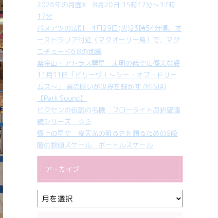
2026年の月面X 8月20日 15時17分～17時
17分
バヌアツの法則 4月29日(火)23時54分頃、オ
ーストラリア付近（マクオーリー島）で、マグ
ニチュード6.8の地震
紫金山・アトラス彗星 未明の低空に優美な姿
11月11日「ビリーヴ！～シー・オブ・ドリー
ムス～」 君の願いが世界を輝かす (MISIA)
【Park Sound】
ビクセンの伝説の名機 フローライト屈折望遠
鏡シリーズ ☆彡
極上の星空 夜天光の明るさを測るための9段
階の数値スケール ボートルスケール
アーカイブ