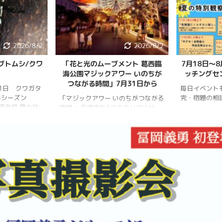
2026/8/2
2026/8/2
ブトムシ/クワ
「花と光のムーブメント 葛西臨
7月18日〜
海公園マジックアワー いのちが
ッチングセ
つながる時間」7月31日から
月1日 クワガタ
毎日イベント
年シーズン
究・宿題の相
「マジックアワー いのちがつながる
樹液発見 夏の訪
時間」 会場内を6つのエリアに分
、雨量が少な
け、夕暮れから夜明けまで移り変わ
調。新水族園の
る空の色彩をイメージしたライトア
か、カブトム
ップを展開。ライトアップの点灯時
情報はかなり減
間は18時～20時30分。 「フォト
ムシ・ノコギリ
スポット」（ひまわり畑内） 噴水
りました。しか
前中央園路の「Fresh Sun（爽やか
減少していると
な陽）」 葛西臨海水族園入口前の演
年3月28日 冬
出「Deep Sea Night（深海の夜）」
タ全員が目覚め
月17日 冬眠して
覚めました!!
.