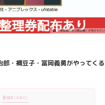
「無限城の未公開映像」が写されてい
炭治郎・禰豆子・冨岡義勇がやってくる
目次
[
非表示
]