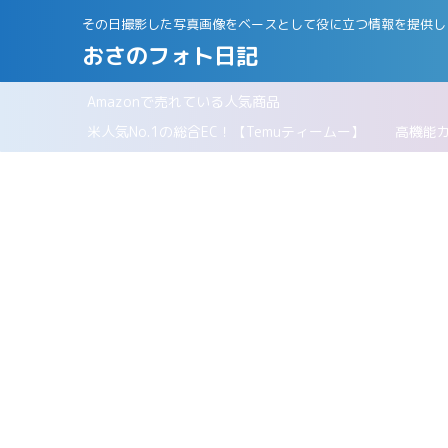
その日撮影した写真画像をベースとして役に立つ情報を提供し
おさのフォト日記
Amazonで売れている人気商品
パリ
米人気No.1の総合EC！【Temuティームー】
高機能