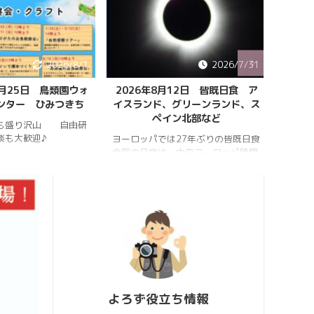
2026/8/1
2026/7/31
8月25日 鳥類園ウォ
2026年8月12日 皆既日食 ア
ペルセ
ンター ひみつきち
イスランド、グリーンランド、ス
ペイン北部など
も盛り沢山 自由研
202
談も大歓迎♪
件のペ
ヨーロッパでは27年ぶりの皆既日食
スター
今回の日食は、中央ヨーロッパ時間
https:
2026年8月12日(水)の夕方、太陽が
conten
西の空に傾いたころで起こります。
813_2
https://hrykosd.com/wp-
https:
content/uploads/2026/07/20260
conten
726_173927.mp4
813_2
https://www.youtube.com/watch?
ウス流
v=AUJyBTySGso
月が大
い年は
極大時刻
よろず役立ち情報