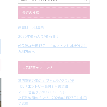
最近の投稿
酷暑日 5日連続
2026年梅雨入り/梅雨明け
超危険な台風13号 ドルフィン 沖縄接近後に
九州方面へ
人気記事ランキング
葛西臨海公園の カブトムシ/クワガタ
TDL「エントリー受付」当選攻略
ＺＴＦ彗星 (C/2022 E3) ☆彡
上野動物園のパンダ 2026年1月27日に中国
に返還