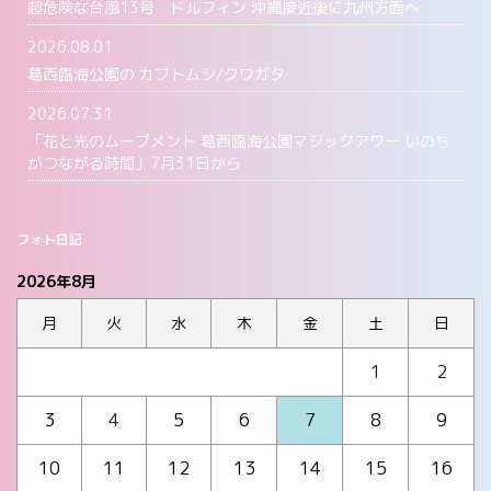
超危険な台風13号 ドルフィン 沖縄接近後に九州方面へ
2026.08.01
葛西臨海公園の カブトムシ/クワガタ
2026.07.31
「花と光のムーブメント 葛西臨海公園マジックアワー いのち
がつながる時間」7月31日から
フォト日記
2026年8月
月
火
水
木
金
土
日
1
2
3
4
5
6
7
8
9
10
11
12
13
14
15
16