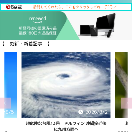
【 更新・新着記事 】
6/8/5
2026/8/2
超危険な台風13号 ドルフィン 沖縄接近後
葛
に九州方面へ