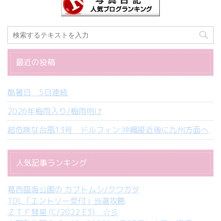
最近の投稿
酷暑日 5日連続
2026年梅雨入り/梅雨明け
超危険な台風13号 ドルフィン 沖縄接近後に九州方面へ
人気記事ランキング
葛西臨海公園の カブトムシ/クワガタ
TDL「エントリー受付」当選攻略
ＺＴＦ彗星 (C/2022 E3) ☆彡