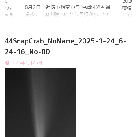
20
202
8月2日 進路予想変わる 沖縄付近を通
国地方
獲情報
過後に中国大陸へ向かう予想から、沖
中国地
月14
縄に接近後に北上して九州方面へ アメ
月1日
ものの
リカ海洋大気
沖縄地
低調。
庁
か、カ
44SnapCrab_NoName_2025-1-24_6-
ヨーロッパ中
はかな
24-16_No-00
期予報センター 気象庁 8月31日
ノコギ
6:00 8月30日 5:20 8月1日に南鳥島
た。し
2025年1月25日
近海で猛烈な勢力へ 台風13号は、今
いると
後、海面水温が29度以上の海域を西進
冬眠し
する見込みで、猛烈な勢力になる見込
ました
み。
たコク
リーを吸