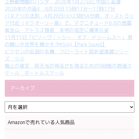
上野動物園のパンダ 2026年1月27日に中国に返還
2026年の月面X 8月20日 15時17分～17時17分
バヌアツの法則 4月29日(火)23時54分頃、オーストラリ
ア付近（マクオーリー島）で、マグニチュード6.8の地震
紫金山・アトラス彗星 未明の低空に優美な姿
11月11日「ビリーヴ！～シー・オブ・ドリームス～」 君
の願いが世界を輝かす (MISIA)【Park Sound】
ビクセンの伝説の名機 フローライト屈折望遠鏡シリー
ズ ☆彡
極上の星空 夜天光の明るさを測るための9段階の数値ス
ケール ボートルスケール
アーカイブ
Amazonで売れている人気商品