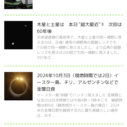
木星と土星は 本日 "超大接近" !! 次回は
60年後
天体望遠鏡の高倍率で、木星と土星が同一視野に見
えるのは、圧巻! 通常の視野角の接眼レンズでも
150倍で同一視野に見えましたし、より広角の接眼
レンズを使えば200倍でも同一視野に見えました。
397年ぶ ...
2024年10月3日（現地時間では2日）イ
ースター島、チリ、アルゼンチンなどで
金環日食
イースター島"快晴"でバッチリ見えました 金環食と
なるのは日本時間では午前4時～5時半ごろ 継続時
間は約6分（観測地がイースター島の場合） 2024
年の金環日食を観測するのに最も素晴らしい場所
は、おそ ...