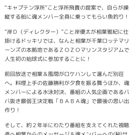
“キャプテン浮所”こと浮所飛貴の提案で、自らが操
縦する船に魂メンバー全員に乗ってもらい魚釣り！
“岸Ｄ（ディレクター）”こと岸優太が相葉雅紀に仕
掛けるドッキリでは、なんと相葉が千葉ロッテマリ
ーンズの本拠地であるＺＯＺＯマリンスタジアムで
人生初の始球式に参加することに！
前回放送で相葉＆風間がロケハンして選んだ別荘
へ。料理上手の佐藤勝利が夕食を振る舞うほか、魂
メンバーによる水泳対決、番組の人気企画であるバ
バ抜き最弱王決定戦「ＢＡＢＡ魂」で最後の思い出
作り！
そして、約２年半にわたり番組を支えてくれた視聴
者へ相葉からのメッセージ＆魂メンバーへの(秘)サ