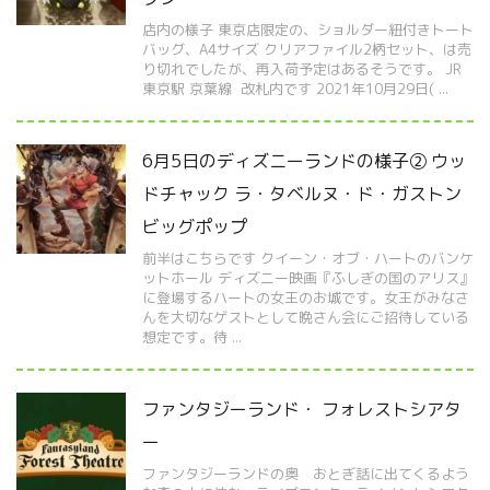
店内の様子 東京店限定の、ショルダー紐付きトート
バッグ、A4サイズ クリアファイル2柄セット、は売
り切れでしたが、再入荷予定はあるそうです。 JR
東京駅 京葉線 改札内です 2021年10月29日( ...
6月5日のディズニーランドの様子② ウッ
ドチャック ラ・タベルヌ・ド・ガストン
ビッグポップ
前半はこちらです クイーン・オブ・ハートのバンケ
ットホール ディズニー映画『ふしぎの国のアリス』
に登場するハートの女王のお城です。女王がみなさ
んを大切なゲストとして晩さん会にご招待している
想定です。待 ...
ファンタジーランド・ フォレストシアタ
ー
ファンタジーランドの奥 おとぎ話に出てくるよう