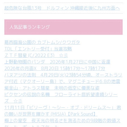
超危険な台風13号 ドルフィン 沖縄接近後に九州方面へ
人気記事ランキング
葛西臨海公園の カブトムシ/クワガタ
TDL「エントリー受付」当選攻略
ＺＴＦ彗星 (C/2022 E3) ☆彡
上野動物園のパンダ 2026年1月27日に中国に返還
2026年の月面X 8月20日 15時17分～17時17分
バヌアツの法則 4月29日(火)23時54分頃、オーストラリ
ア付近（マクオーリー島）で、マグニチュード6.8の地震
紫金山・アトラス彗星 未明の低空に優美な姿
ビクセンの伝説の名機 フローライト屈折望遠鏡シリー
ズ ☆彡
11月11日「ビリーヴ！～シー・オブ・ドリームス～」 君
の願いが世界を輝かす (MISIA)【Park Sound】
極上の星空 夜天光の明るさを測るための9段階の数値ス