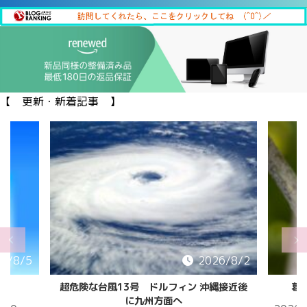
【 更新・新着記事 】
6/8/5
2026/8/2
超危険な台風13号 ドルフィン 沖縄接近後
葛
に九州方面へ