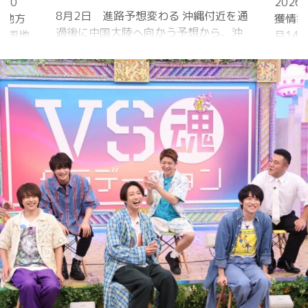
20
202
8月2日 進路予想変わる 沖縄付近を通
国地方
獲情報
過後に中国大陸へ向かう予想から、沖
中国地
月14
縄に接近後に北上して九州方面へ アメ
月1日
ものの
リカ海洋大気
沖縄地
低調。
庁
か、カ
ヨーロッパ中
はかな
期予報センター 気象庁 8月31日
ノコギ
6:00 8月30日 5:20 8月1日に南鳥島
た。し
近海で猛烈な勢力へ 台風13号は、今
いると
後、海面水温が29度以上の海域を西進
冬眠し
する見込みで、猛烈な勢力になる見込
ました
み。
たコク
リーを吸