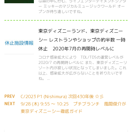
な森の中に佇む、ライブエンターテイメントシアタ
ー ミッキーのマジカルミュージックワールド オー
プンが待ち遠しいですね。
東京ディズニーランド、東京ディズニー
シー レストランやショップの約半数 一時
休止 2020年7月の再開時レベルに
コロナ感染拡大により TDL/TDSの運営レベルが
2020/7 の再開時レベルに また、東京ディズニーリ
ゾート内が寂しい状況となってしまいました。これ
以上、感染拡大が広がらないことを祈りたいです
ね。 ...
PREV
C/2023 P1 (Nishimura) 次回430年後 ☆彡
NEXT
9/28 (木) 9:55 ～ 10:25 プチブランチ 風間俊介が
東京ディズニーシー徹底ガイド