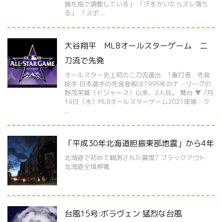
鏡を指で調整している」 「汗をかいたらズレ落ち
る」 「スポ ...
大谷翔平 MLBオールスターゲーム 二
刀流で先発
オールスター史上初の二刀流選出 1番打者 先発
投手 日本選手の先発登板は1995年のナ・リーグの
野茂英雄（ドジャース）以来、2人目。 舞台 ▼ 7月
14日（水）MLBオールスターゲーム2021球場：ク
...
「平成30年北海道胆振東部地震」から4年
北海道で初めて観測された震度7 ブラックアウト
北海道全域停電
台風15号:ボラヴェン 猛烈な台風