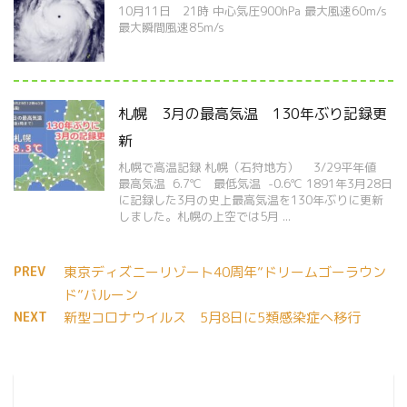
10月11日 21時 中心気圧900hPa 最大風速60m/s
最大瞬間風速85m/s
札幌 3月の最高気温 130年ぶり記録更
新
札幌で高温記録 札幌（石狩地方） 3/29平年値
最高気温 6.7℃ 最低気温 -0.6℃ 1891年3月28日
に記録した3月の史上最高気温を130年ぶりに更新
しました。札幌の上空では5月 ...
PREV
東京ディズニーリゾート40周年”ドリームゴーラウン
ド”バルーン
NEXT
新型コロナウイルス 5月8日に5類感染症へ移行