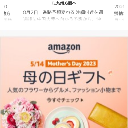
に九州方面へ
20
202
8月2日 進路予想変わる 沖縄付近を通
国地方
獲情報
過後に中国大陸へ向かう予想から、沖
中国地
月14
縄に接近後に北上して九州方面へ アメ
月1日
ものの
リカ海洋大気
沖縄地
低調。
庁
か、カ
ヨーロッパ中
はかな
期予報センター 気象庁 8月31日
ノコギ
6:00 8月30日 5:20 8月1日に南鳥島
た。し
近海で猛烈な勢力へ 台風13号は、今
いると
後、海面水温が29度以上の海域を西進
冬眠し
する見込みで、猛烈な勢力になる見込
ました
み。
たコク
リーを吸