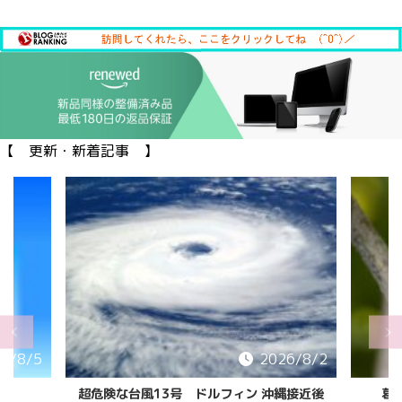
【 更新・新着記事 】
6/8/5
2026/8/2
超危険な台風13号 ドルフィン 沖縄接近後
葛