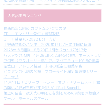
超危険な台風13号 ドルフィン 沖縄接近後に九州方面へ
人気記事ランキング
葛西臨海公園の カブトムシ/クワガタ
TDL「エントリー受付」当選攻略
ＺＴＦ彗星 (C/2022 E3) ☆彡
上野動物園のパンダ 2026年1月27日に中国に返還
2026年の月面X 8月20日 15時17分～17時17分
バヌアツの法則 4月29日(火)23時54分頃、オーストラリ
ア付近（マクオーリー島）で、マグニチュード6.8の地震
紫金山・アトラス彗星 未明の低空に優美な姿
ビクセンの伝説の名機 フローライト屈折望遠鏡シリー
ズ ☆彡
11月11日「ビリーヴ！～シー・オブ・ドリームス～」 君
の願いが世界を輝かす (MISIA)【Park Sound】
極上の星空 夜天光の明るさを測るための9段階の数値ス
ケール ボートルスケール